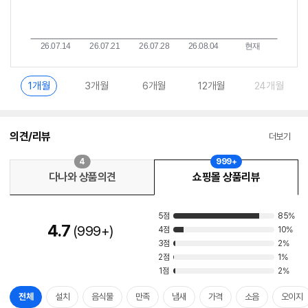
1개월
3개월
6개월
12개월
24개월
의견/리뷰
더보기
4
999+
다나와 상품의견
쇼핑몰 상품리뷰
5점
85%
4.7
999+
4점
10%
3점
2%
2점
1%
1점
2%
전체
설치
음식물
만족
냄새
가격
소음
오이지