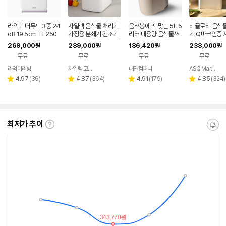
라익미 더무드 3중 24
자일렉 음식물 처리기
음쓰봉에 딱 맞는 5L 5
비글로리 음식
dB 19.5cm TF250
가정용 분쇄기 건조기
리터 대용량 음식물쓰
기 Q마크인증 
AI 음식물 처리기 건조
쓰레기 음쓰 4L
레기 냉장고 UV살균
2.5L 음식물
269,000
289,000
186,420
238,000
원
원
원
원
가정용 대연
리필용 활성탄 
무료
무료
무료
무료
라익미리빙
자일렉 코리아
대연컴퍼니
ASQ Market
네이버
네이버
페이
페이
리
리
리
리
4.97
(
39
)
4.87
(
364
)
4.91
(
179
)
4.85
(
324
)
별
별
별
별
뷰
뷰
뷰
뷰
점
점
점
점
수
수
수
수
최저가 추이
최
알
저
림
가
받
추
는
이
중
란?