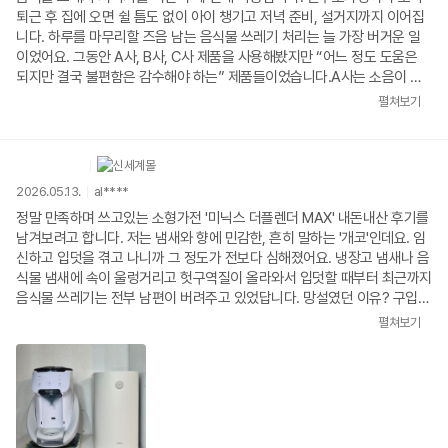
퇴근 후 집에 오면 쉴 틈도 없이 아이 챙기고 저녁 준비, 설거지까지 이어집
스 맥스는 음식물 쓰레기 처리기가 아니라, 바쁜 일상 속 나를 도와주는 진
니다. 하루를 마무리할 즈음 남는 음식물 쓰레기 처리는 늘 가장 버거운 일
짜 완성형 생활가전입니다.
이었어요. 그동안 A사, B사, C사 제품을 사용해봤지만 “어느 정도 도움은
되지만 결국 불편함은 감수해야 하는” 제품들이었습니다.A사는 소음이 커
밤에는 사용이 어려웠고, B사는 냄새 차단이 완벽하지 않아 여름이면 스트
펼쳐보기
레스가 컸습니다. C사는 세척과 관리가 번거로워 퇴근 후 지친 상태에서는
손이 잘 가지 않았죠. 편해지려고 산 가전이 오히려 또 하나의 집안일처럼
느껴졌습니다.미닉스 맥스를 사용하면서 처음으로 생각이 바뀌었습니다. 이
건 단순한 개선이 아니라 생활을 바꿔주는 혁신입니다. 버튼 한 번 누르거나
2026.05.13.
al****
그냥 넣어두기만 해도 오토 기능으로 알아서 처리해주니, 내가 신경 쓸 일이
거의 없습니다. 소음은 조용하고, 냄새는 거의 느껴지지 않으며, 건조 성능
정말 만족하며 쓰고있는 소형가전 '미닉스 더플렌더 MAX' 내돈내산 후기를
은 확실합니다. A~C사에서 겪었던 모든 단점을 미닉스가 다 해결해줬다는
남겨보려고 합니다. 저는 냄새와 향에 민감한, 흔히 말하는 '개코'인데요. 임
느낌을 받았어요.디자인 역시 정말 만족스럽습니다. 화이트·그레이 톤의 주
신하고 입덧을 겪고 나니까 그 정도가 전보다 심해졌어요. 냉장고 냄새나 음
방 인테리어와 완벽하게 어울리는 깔끔하고 스마트한 디자인이라 가전이라
식물 냄새에 속이 울렁거리고 헛구역질이 올라와서 입덧할 때부터 최근까지
기보다 인테리어 소품처럼 느껴집니다. 주방에 두는 것 자체가 부담이 없고
음식물 쓰레기는 전부 남편이 버려주고 있었답니다. 망설였던 이유? 구입한
오히려 분위기를 더 살려줍니다.퇴근 후 지친 몸으로도 “이건 내가 감당할
이유? 가전 살 때 디자인도 예뻐야 어디 짱박아두지 않고, 자주 사용하게 되
펼쳐보기
수 있다”는 여유를 주는 제품, 혼자 아이 키우며 하루를 버텨내는 입장에서
잖아요. 여전히 다른 브랜드 음쓰처리기를 보면 뭔가 투박하고 '기계'라는 느
이렇게 삶의 부담을 덜어주는 가전이 있다는 게 참 고맙게 느껴집니다. 미닉
낌이 강해서 딱히 구입할 생각이 없었어요. 그러다 최근에 유튜브에서 미닉
스 맥스는 음식물 쓰레기 처리기가 아니라, 바쁜 일상 속 나를 도와주는 진
스 더플렌더 MAX 광고를 보게 됐어요. 유튜버 <고재영> 채널이었는데요.
짜 완성형 생활가전입니다.
닭뼈는 기본이고 대게 껍데기 까지 통째로 건조/분쇄가 되더라고요. 치킨 먹
고 나서 일반쓰레기 통에 뼈 버리면 냄새 장난 아닌데... 음쓰 뿐만 아니라 일
반쓰레기 냄새까지 잡을 수 있을 것 같았어요. (사용해보니 만족도 별 오조