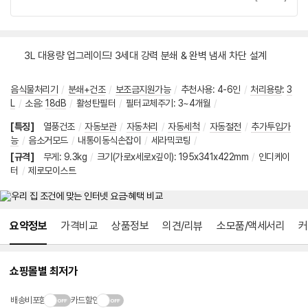
3L 대용량 업그레이드! 3세대 강력 분쇄 & 완벽 냄새 차단 설계
음식물처리기
/
분쇄+건조
/
보조금지원가능
/
추천사용
:
4-6인
/
처리용량
:
3
L
/
소음
:
18dB
/
활성탄필터
/
필터교체주기
:
3~4개월
/
[특징]
열풍건조
/
자동보관
/
자동처리
/
자동세척
/
자동절전
/
추가투입가
능
/
음소거모드
/
내통이동식손잡이
/
세라믹코팅
/
[규격]
무게
:
9.3kg
/
크기(가로x세로x깊이)
:
195x341x422mm
/
인디케이
터
/
제로모이스트
메뉴 네비게이션
요약정보
가격비교
상품정보
의견/리뷰
소모품/액세서리
커
쇼핑몰별 최저가
배송비포함
카드할인