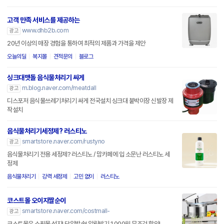
고객 만족 서비스를 제공하는
www.dhb2b.com
광고
20년 이상의 매장 경험을 통하여 최적의 제품과 가격을 제안
오늘의딜
복지몰
견적문의
블로그
싱크대맷돌 음식물처리기 싸게
m.blog.naver.com/meatdall
광고
디스포저 음식물쓰레기처리기 싸게 전국설치 싱크대 붙박이장 신발장 제
작설치
음식물처리기세정제? 러스티노
smartstore.naver.com/rustyno
광고
음식물처리기 전용 세정제? 러스티노 / 맘카페에 입 소문난 러스티노 세
정제
음식물처리기
강력 세정제
고민 없이
러스티노
코스트몰 오이지짤순이
smartstore.naver.com/costmall-
광고
코스트몰은 쇼핑몰 성지! 당일발송! 알림받기 1,000원 무조건 할인!