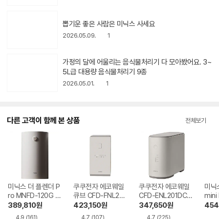
이
콘
동
뽑기운 좋은 사람은 미닉스 사세요
영
상
2026.05.09.
1
아
이
콘
동
가정의 달에 어울리는 음식물처리기 다 모아봤어요. 3~
영
5L급 대용량 음식물처리기 9종
상
2026.05.01.
1
아
이
콘
다른 고객이 함께 본 상품
전체보기
미닉스 더 플렌더 P
쿠쿠전자 에코웨일
쿠쿠전자 에코웨일
미닉
ro MNFD-120G 일
큐브 CFD-FNL201
CFD-ENL201DCG
min
반구매
DCGW 일반구매
W 일반구매
389,810
원
423,150
원
347,650
원
454
4.9
(161)
4.7
(107)
4.7
(225)