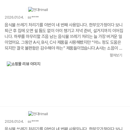
2026.01.04.
ss****
음식물 쓰레기 처리기를 이번이 네 번째 사용입니다. 한부모가정이다 보니
퇴근 후 집에 오면 쉴 틈도 없이 아이 챙기고 저녁 준비, 설거지까지 이어집
니다. 하루를 마무리할 즈음 남는 음식물 쓰레기 처리는 늘 가장 버거운 일
이었어요. 그동안 A사, B사, C사 제품을 사용해봤지만 “어느 정도 도움은
되지만 결국 불편함은 감수해야 하는” 제품들이었습니다.A사는 소음이 커
밤에는 사용이 어려웠고, B사는 냄새 차단이 완벽하지 않아 여름이면 스트
펼쳐보기
레스가 컸습니다. C사는 세척과 관리가 번거로워 퇴근 후 지친 상태에서는
손이 잘 가지 않았죠. 편해지려고 산 가전이 오히려 또 하나의 집안일처럼
느껴졌습니다.미닉스 맥스를 사용하면서 처음으로 생각이 바뀌었습니다. 이
건 단순한 개선이 아니라 생활을 바꿔주는 혁신입니다. 버튼 한 번 누르거나
그냥 넣어두기만 해도 오토 기능으로 알아서 처리해주니, 내가 신경 쓸 일이
거의 없습니다. 소음은 조용하고, 냄새는 거의 느껴지지 않으며, 건조 성능
은 확실합니다. A~C사에서 겪었던 모든 단점을 미닉스가 다 해결해줬다는
느낌을 받았어요.디자인 역시 정말 만족스럽습니다. 화이트·그레이 톤의 주
방 인테리어와 완벽하게 어울리는 깔끔하고 스마트한 디자인이라 가전이라
기보다 인테리어 소품처럼 느껴집니다. 주방에 두는 것 자체가 부담이 없고
오히려 분위기를 더 살려줍니다.퇴근 후 지친 몸으로도 “이건 내가 감당할
2026.01.04.
ss****
수 있다”는 여유를 주는 제품, 혼자 아이 키우며 하루를 버텨내는 입장에서
음식물 쓰레기 처리기를 이번이 네 번째 사용입니다. 한부모가정이다 보니
이렇게 삶의 부담을 덜어주는 가전이 있다는 게 참 고맙게 느껴집니다. 미닉