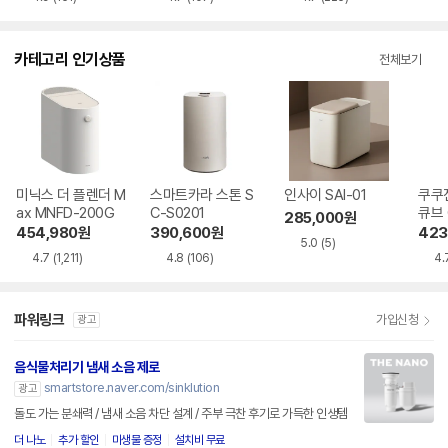
카테고리 인기상품
전체보기
미닉스 더 플렌더 M
스마트카라 스톤 S
인사이 SAI-01
쿠쿠
ax MNFD-200G
C-S0201
큐브 
285,000
원
DC
454,980
원
390,600
원
423
5.0
(5)
4.7
(1,211)
4.8
(106)
4.
파워링크
가입신청
광고
음식물처리기 냄새 소음 제로
smartstore.naver.com/sinklution
광고
돌도 가는 분쇄력 / 냄새 소음 차단 설계 / 주부 극찬 후기로 가득한 인생템
더 나노
추가 할인
미생물 증정
설치비 무료