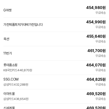
454,980
원
G마켓
무료배송
454,990
원
가전제품최저가대박가전입니다
네
무료배송
이
버
455,640
원
페
옥션
이
무료배송
461,700
원
11번가
무료배송
464,070
원
롯데홈쇼핑
KB국민카드
440,870원
무료배송
464,825
원
SSG.COM
삼성카드
432,288원
무료배송
469,520
원
이마트몰
삼성카드
436,654원
무료배송
469,520
원
신세계몰