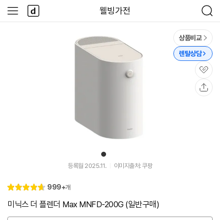
본문 바로가기
다
웰빙가전
사
검
나
이
색
와
드
메
메
상품비교
인
뉴
렌탈상담
관
심
공
유
1
유
튜
등록월 2025.11.
이미지출처: 쿠팡
브
동
리
999+
개
영
별
4.
뷰
상
점
7
미닉스 더 플렌더 Max MNFD-200G (일반구매)