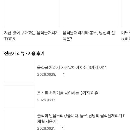
으면, 음쓰 용량을 자동으로 계산해서 최소 3시간~최대 8시간 까지 알아서
가
돌아가요. 쓰레기가 너무 적으면 보관 모드로 있다가 700g이 넘으면 자동
있
으로 시작합니다. 걱정했던 소음은 작동하는 내내 나는게 아니었어요. 조용
습
니
히 돌아가다가 한번씩 꾸구국? 끼기긱? 하는 소리가 납니다. 기름칠 안된 문
다.
에서 날 법한 소리가 아주 짧게 꾸구국- 하고 났어요. 지금까지 넣어본 것!
일반 반찬 종류, 떡, 치킨뼈, 망고씨, 과일 껍질 등등 넣어본 결과! 3L 꽉 채워
지금 많이 구매하는 음식물처리기
음식물처리기와 봉투, 당신의 선
미닉스
서 넣어도
TOP5
택은?
o 비
전문가 리뷰 · 사용 후기
동
음식물 처리기 사지말아야 하는 3가지 이유
영
상
2026.06.18.
1
아
이
콘
동
음식물 처리기를 사야하는 3가지 이유
영
상
2026.06.17.
아
이
콘
동
솔직히 말씀드리겠습니다. 음쓰 담당의 음식물처리기 9
영
개월 사용기
상
2026.06.11.
1
아