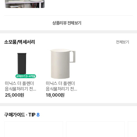
오억개) 미닉스 더플렌더 MAX는 부드러운 화이트 톤이라서 주방과도 잘 어
울려요. 크기도 딱 정수기 정도라서 부담스럽지 않아서 좋답니다. 전에는 자
리만 차지하고 용량도 작았던 것 같은데 더플렌더 MAX는 용량도 3L로 늘
어나서 쓸만하다고 생각했어요. 영상에서 봤던 미닉스의 깔끔한 디자인이
상품리뷰 전체보기
주방에 딱이다 싶어서, 바로 질렀습니다! 이렇게 좋은 줄 알았다면 진작 샀을
거에요! 특히 임신했을 때 음식물 쓰레기 냄새 조금만 맡아도 화장실 뛰어갔
던거 생각하면... 이건 입덧 필수템입니다! 미닉스 더플렌더 MAX 가격은?
소모품/액세서리
전체보기
저는 SSG.com에서 구입했어요. 여기가 최저가는 아니었고, 신세계 상품권
받아놓은게 있어서 그걸 사용했어요. 상품권을 쓱머니로 충전하면 구매 가
능합니다! 이렇게 결제했더니 부담이 조금은 적은 느낌이더라구요. 처음에
는 음쓰봉에 비해 너무 값이 나가니까, 이 돈을 쓰는게 과연 맞는가...! 고민
도 했는데요. 막상 써보니까 신세계에요. 식세기, 건조기, 로봇청소기와 맞
먹는 수준입니다. 특히 저처럼 코가 예민한 사람에게는 만족도가 높을 수밖
에요. Pro? Max? 결국 Max 선택한 이유 저는 최근에 육아휴직으로 일을
미닉스 더 플렌더
미닉스 더 플렌더
쉬며, 집에서 식사를 자주 하다보니까 생각보다 음식물 쓰레기가 많이 나오
음식물처리기 전용
음식물처리기 전용
하드 락 필터 (1개)
푸드 컨테이너 (일
더라구요. 몇개월 뒤면 이유식도 해야 하는데 그 때 나오는 쓰레기를 감당하
25,000
원
18,000
원
반구매)
려면 Max가 낫겠다고 판단했어요. 더플렌더 맥스는 약 3L 용량인데, 음식
물 쓰레기봉투 3L 생각해보면 정말 많이 들어가거든요. 대용량이라고 할 수
있어요. 소음은 얼마나? 사용하며 좋았던 점? 하루에 2-3끼 먹으면 음식물
개
구매가이드 · TIP
8
쓰레기가 찔끔 찔끔씩 여러번 나오는데요. 나올 때마다 중간에 음식물을 추
의
콘
가로 넣을 수 있어서 편했어요. 간식으로 먹은 바나나, 망고 같은 과일 쓰레
텐
기도 바로 처리할 수 있어서 주방이 정말 깔끔해졌습니다. AUTO 모드로 놓
츠