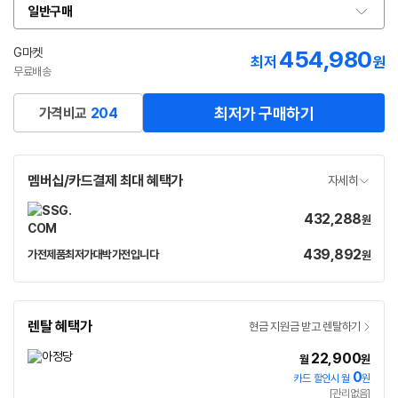
일반구매
옵
션
선
G마켓
454,980
최저
원
택
무료배송
최저가 구매하기
가격비교
204
멤버십/카드결제 최대 혜택가
자세히
432,288
가
원
격
439,892
가
가전제품최저가대박가전입니다
원
네
격
이
버
페
렌탈 혜택가
현금 지원금 받고 렌탈하기
이
22,900
월
원
0
카드 할인시 월
원
[관리없음]