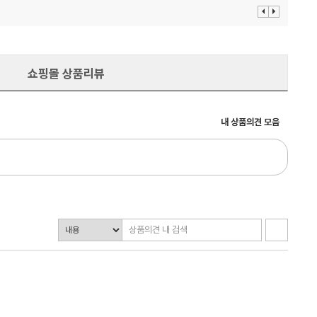
이
다
전
음
보
보
기
기
쇼핑몰 상품리뷰
내 상품의견 모음