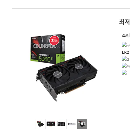
7
펙
1
6
G
B
최저
피
씨
디
쇼핑
렉
트
:
다
LKZ
나
와
가
격
비
교
고해상