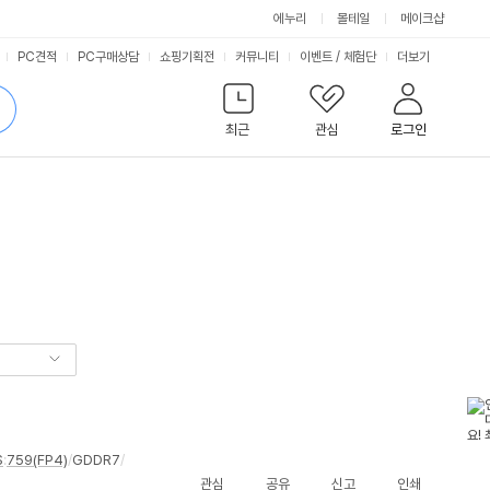
에누리
몰테일
메이크샵
서
PC견적
PC구매상담
쇼핑기획전
커뮤니티
이벤트
/
체험단
더보기
비
검
색
최근
관심
로그인
스
S
:
759(FP4)
/
GDDR7
/
관심
공유
신고
인쇄