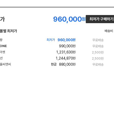
960,000
가
원
최저가 구매하기
몰별 최저가
배송비
960,000
최저가
원
무료배송
990,000
ONE
원
무료배송
네
1,231,630
원
2,500원
이
1,244,870
원
2,500원
버
880,000
현금
원
무료배송
페
이