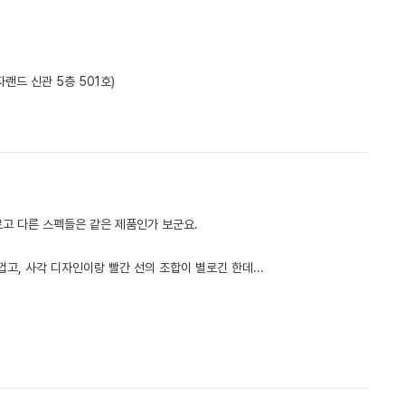
랜드 신관 5층 501호)
 다르고 다른 스펙들은 같은 제품인가 보군요.
두껍고, 사각 디자인이랑 빨간 선의 조합이 별로긴 한데...