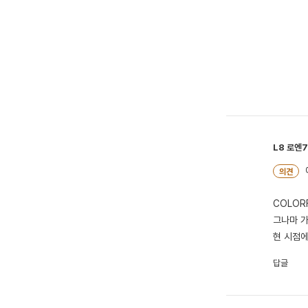
L8
로엔7
의견
COLOR
그나마 가
현 시점에
답글