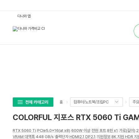
C
다나와 앱
O
L
통
O
합
R
검
F
색
U
L
지
포
스
R
T
X
5
0
6
0
T
i
G
전체 카테고리
컴퓨터/노트북/조립PC
주
홈
A
M
I
COLORFUL 지포스 RTX 5060 Ti GA
N
G
D
상
U
RTX 5060 Ti
/
PCIe5.0x16(at x8)
/
600W 이상
/
전원 포트
:
8핀 x1
/
가로(길이)
:
세
O
VRAM 대역폭
:
448 GB/s
/
출력단자
:
HDMI2.1
,
DP2.1
/
지원정보
:
8K 지원
,
HDR 지
D
스