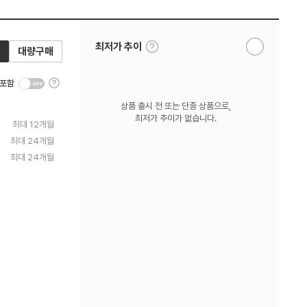
툴
최저가 추이
대량구매
알
팁
림
보
받
기
툴
기
 포함
팁
보
상품 출시 전 또는 단종 상품으로,
기
최저가 추이가 없습니다.
최대 12개월
최대 24개월
최대 24개월