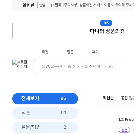
알림판
[※필독][주의사항] 상품의견 서비스 이용시 유의해 주세요
알림
잦은 오류, PC속도 잡자! PC안정화 위해 이건 꼭!
알림
95
다나와 상품의견
의견
질문
후기
전체보기
최신순
공감 많
95
의견
93
L2
Free
질문/답변
2
질문