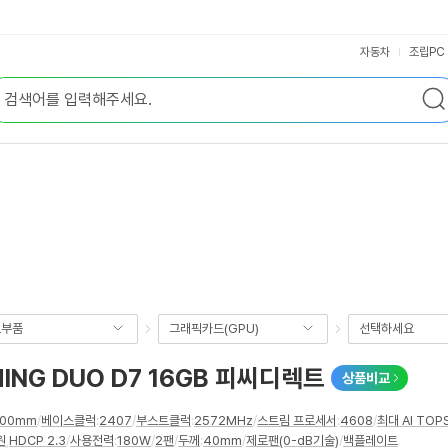
자동차
조립PC
요부품
그래픽카드(GPU)
선택하세요
MING DUO D7 16GB 피씨디렉트
상품비교
200mm
/
베이스클럭
:
2407
/
부스트클럭
:
2572MHz
/
스트림 프로세서
:
4608
/
최대 AI TOP
원
,
HDCP 2.3
/
사용전력
:
180W
/
2팬
/
두께
:
40mm
/
제로팬(0-dB기술)
/
백플레이트