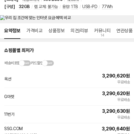
[구성]
32GB
/
램 교체
:
불가능
/
용량
:
1TB
/
USB-PD
/
77Wh
메뉴 네비게이션
요약정보
가격비교
상품정보
의견/리뷰
커뮤니티
연관상품
14
쇼핑몰별 최저가
배송비포함
카드할인
3,290,620
원
옥션
무료배송
3,290,620
원
G마켓
무료배송
3,290,630
원
11번가
무료배송
3,290,640
원
SSG.COM