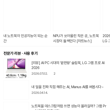
텐
츠
가
있
습
니
다.
내 노트북이 인공지능이 되는 순
NPU가 쏘아올린 작은 공, 노트북
20
간
시장이 들썩인다 [차트뉴스]
LG 
갤럭
전문가 리뷰 · 사용 후기
[리뷰] AI PC 시대의 '끝판왕' 슬림북, LG 그램 프로 AI
2026
2026.07.02.
2
동
내 일을 진짜 직접 해주는 AI, Manus AI를 써봅시다~
영
상
2026.04.14.
아
이
콘
동
노트북을 데스크탑처럼 쓰면 성능이 올라갈까? 그램 Pr
영