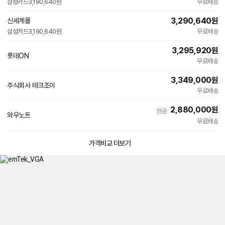
삼성카드
3,190,640원
무료배송
3,290,640
원
신세계몰
삼성카드
3,190,640원
무료배송
3,295,920
원
롯데ON
무료배송
3,349,000
원
주식회사 테크조이
네
무료배송
이
버
2,880,000
원
현금
페
와우노트
이
무료배송
가격비교 더보기