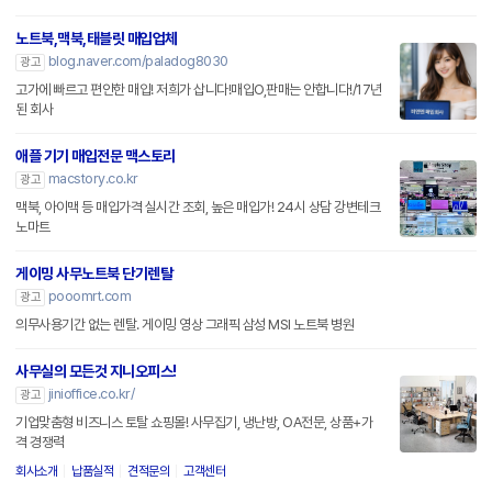
노트북,맥북,태블릿 매입업체
blog.naver.com/paladog8030
광고
고가에 빠르고 편안한 매입! 저희가 삽니다!매입O,판매는 안합니다!/17년
된 회사
애플 기기 매입전문 맥스토리
macstory.co.kr
광고
맥북, 아이맥 등 매입가격 실시간 조회, 높은 매입가! 24시 상담 강변테크
노마트
게이밍 사무노트북 단기렌탈
pooomrt.com
광고
의무사용기간 없는 렌탈. 게이밍 영상 그래픽 삼성 MSI 노트북 병원
사무실의 모든것 지니오피스!
jinioffice.co.kr/
광고
기업맞춤형 비즈니스 토탈 쇼핑몰! 사무집기, 냉난방, OA전문, 상품+가
격 경쟁력
회사소개
납품실적
견적문의
고객센터