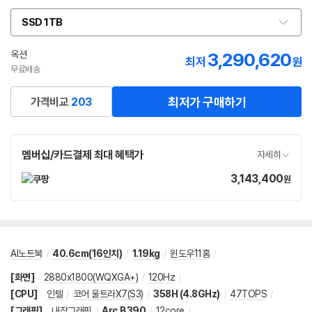
SSD 1TB
옵
션
선
옥션
3,290,620
최저
원
택
무료배송
최저가 구매하기
가격비교
203
멤버십/카드결제 최대 혜택가
자세히
3,143,400
가
원
격
AI노트북
/
40.6cm(16인치)
/
1.19kg
/
윈도우11홈
/
[화면]
2880x1800(WQXGA+)
/
120Hz
/
[CPU]
인텔
/
코어 울트라X7(S3)
/
358H (4.8GHz)
/
47TOPS
/
[그래픽]
내장그래픽
/
Arc B390
/
12core
/