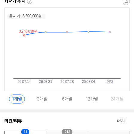
최저가 추이
최
알
저
림
가
받
추
는
이
중
란?
1개월
3개월
6개월
12개월
24개월
의견/리뷰
더보기
11
213