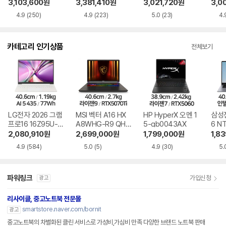
U7BK SSD 512GB
U7EK SSD 2TB
S5EK SSD 1TB
U7W
3,103,600
원
3,381,410
원
3,021,720
원
3,0
4.9
(250)
4.9
(223)
5.0
(23)
4.
카테고리 인기상품
전체보기
LG전자 2026 그램
MSI 벡터 A16 HX
HP HyperX 오멘 1
삼성
프로16 16Z95U-G
A8WHG-R9 QHD
5-gb0043AX
6 N
S5WK
+
A
2,080,910
원
2,699,000
원
1,799,000
원
1,8
4.9
(584)
5.0
(5)
4.9
(30)
5.
파워링크
가입신청
광고
리사이클, 중고노트북 전문몰
smartstore.naver.com/bornit
광고
중고노트북의 차별화된 클린 서비스로 가성비,가심비 만족 다양한 브랜드 노트북 판매