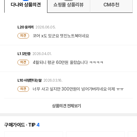
다나와 상품의견
쇼핑몰 상품리뷰
CM추천
L20
웅끼끼
2026.06.05.
코어 x도 있군요 멋진노트북이네요
의견
L1
꼬민중
2026.04.01.
4월되니 평균 60만원 올랐습니다 ㅋㅋㅋㅋ
의견
L10
사랑한다는말
2026.03.16.
너무 사고 싶지만 300만원이 넘어가버리네요 이제 ㅠㅠ
의견
상품의견 전체보기
개
구매가이드 · TIP
4
의
콘