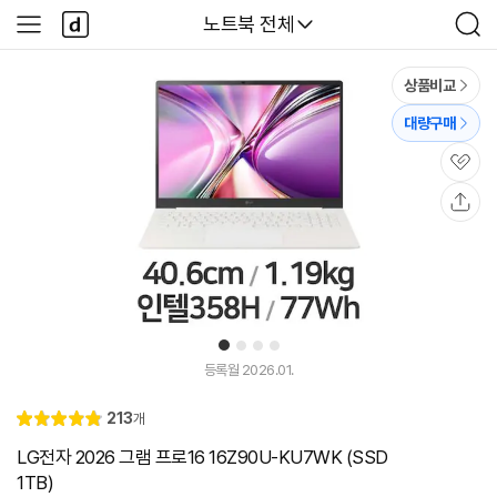
본문 바로가기
다
다나와
노트북 전체
사
검
나
이
색
와
드
메
메
상품비교
인
뉴
대량구매
관
심
공
유
1
2
3
4
등록월 2026.01.
리
213
개
별
4.
뷰
점
9
LG전자 2026 그램 프로16 16Z90U-KU7WK (SSD
1TB)