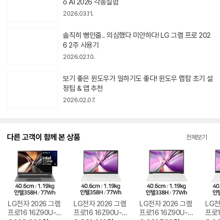
o AI 2026 각종실험
상
2026.03.11.
아
이
콘
동
솔직히 뻥인줄.. 의심했다 미안하다! LG 그램 프로 202
영
6 2주 사용기
상
2026.02.10.
아
이
콘
동
보기 좋은 윈도우가 일하기도 좋다! 윈도우 랩탑 초기 설
영
정팁 & 앱 추천
상
2026.02.07.
아
이
콘
다른 고객이 함께 본 상품
전체보기
LG전자 2026 그램
LG전자 2026 그램
LG전자 2026 그램
LG전
프로16 16Z90U-K
프로16 16Z90U-K
프로16 16Z90U-K
프로1