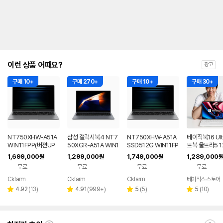
이런 상품 어때요?
광고
구매 10+
구매 270+
구매 10+
구매 30+
NT750XHW-A51A
삼성 갤럭시북4 NT7
NT750XHW-A51A
베이직북16 Ult
WIN11FPP(버젼UP
50XGR-A51A WIN1
SSD512G WIN11FP
트북 울트라5 1
설치) 삼성전자 갤럭시
1 FPP(버젼UP설치)
P(버젼UP설치) 삼성
12GB 윈도우1
1,699,000
1,299,000
1,749,000
1,289,000
원
원
원
원
북5 노트북
업무용 학생용 사무용
전자 갤럭시북5 노트
용 업무용 게이
무료
무료
무료
무료
노트북 문스톤그레이
북
Ckfarm
Ckfarm
Ckfarm
베이직스 스토어
네이버
네이버
네이버
페이
페이
페이
리
리
리
리
4.92
(
13
)
4.91
(
999+
)
5
(
5
)
5
(
10
)
별
별
별
별
뷰
뷰
뷰
뷰
점
점
점
점
수
수
수
수