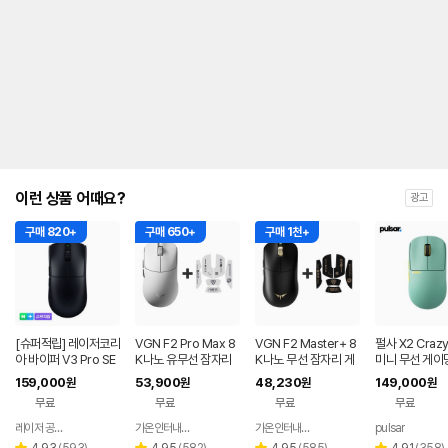
이런 상품 어때요?
광고
구매 820+
구매 650+
구매 1천+
[슈퍼적립] 레이저코리
VGN F2 Pro Max 8
VGN F2 Master+ 8
펄사 X2 Crazy
아 바이퍼 V3 Pro SE
K나노 유무선 잠자리
K나노 무선 잠자리 게
미니 무선 게이
바브삼 e스포츠 무선
게이밍 마우스 화이트
이밍 마우스+그립테이
스 포레스트
159,000
53,900
48,230
149,000
원
원
원
원
게이밍 마우스
프 블랙
무료
무료
무료
무료
레이저 공식스토어
가온인터내셔날
가온인터내셔날
pulsar
네이버
네이버
네이버
페이
페이
페이
리
리
리
리
4.93
(
593
)
4.95
(
582
)
4.95
(
585
)
4.91
(
358
)