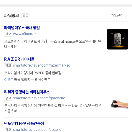
파워링크
가입신청
광고
파이널마우스 국내 정발
www.offnon.kr
광고
글로벌 최상급 하이엔드 게이밍 마우스 finalmouse를 오프앤온에서 만
나보세요
R A Z E R 레이저몰
smartstore.naver.com/razermarket
광고
프리미엄 게이밍기어 RAZER 공식 판매점
이벤트
매월 달라지는, 리뷰이벤트
리뷰가 증명하는 버티컬마우스
smartstore.naver.com/gracecnc
광고
모두가 다른 상황이기에, 완벽한 버티컬 마우스는 없습니다. 알맞는 마우
스를 위해
윈도우11 FPP 정품인증점
smartstore.naver.com/sbcore
광고