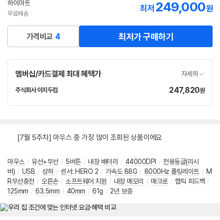
하이마트
249,000
최저
원
무료배송
최저가 구매하기
가격비교
4
멤버십/카드결제 최대 혜택가
자세히
247,820
가
주식회사 이지두컴
원
네
격
이
버
페
이
[7월 5주차] 마우스 중 가장 많이 조회된 상품이에요
마우스
/
유선+무선
/
5버튼
/
내장 배터리
/
44000DPI
/
전용동글(리시
버)
/
USB
/
상하
/
센서
:
HERO 2
/
가속도 88G
/
8000Hz 폴링레이트
/
M
R무선충전
/
오른손
/
소프트웨어 지원
/
내장 메모리
/
매크로
/
햅틱 피드백
/
125mm
/
63.5mm
/
40mm
/
61g
/
2년 보증
메뉴 네비게이션