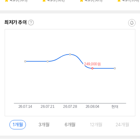
별
별
별
별
뷰
뷰
뷰
뷰
점
점
점
점
수
수
수
수
최저가 추이
최
알
저
림
가
받
추
는
이
중
란?
1개월
3개월
6개월
12개월
24개월