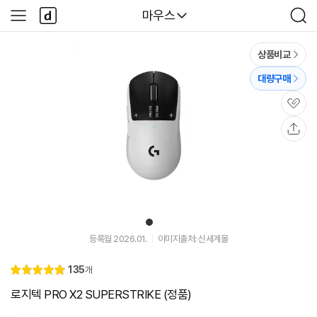
본문 바로가기
다
다나와
마우스
사
검
나
이
색
와
드
메
메
상품비교
인
뉴
대량구매
관
심
공
유
1
유
튜
등록월 2026.01.
이미지출처: 신세계몰
브
동
리
135
개
영
별
5.
뷰
상
점
0
로지텍 PRO X2 SUPERSTRIKE (정품)