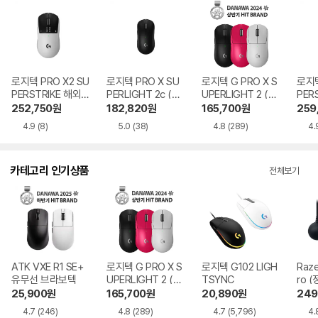
로지텍 PRO X2 SU
로지텍 PRO X SU
로지텍 G PRO X S
로지텍
PERSTRIKE 해외
PERLIGHT 2c (정
UPERLIGHT 2 (정
PER
구매
품) 블랙
품) 블랙
수입
252,750
원
182,820
원
165,700
원
259
4.9
(8)
5.0
(38)
4.8
(289)
4.
카테고리 인기상품
전체보기
ATK VXE R1 SE+
로지텍 G PRO X S
로지텍 G102 LIGH
Raze
유무선 브라보텍
UPERLIGHT 2 (정
TSYNC
ro (
품)
25,900
원
165,700
원
20,890
원
249
4.7
(246)
4.8
(289)
4.7
(5,796)
4.