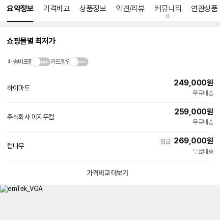
요약정보
가격비교
상품정보
의견/리뷰
커뮤니티
연관상품
8
쇼핑몰별 최저가
배송비포함
카드할인
249,000
원
하이마트
무료배송
259,000
원
주식회사 이지두컴
네
무료배송
이
버
269,000
원
현금
페
컴나무
이
무료배송
가격비교 더보기