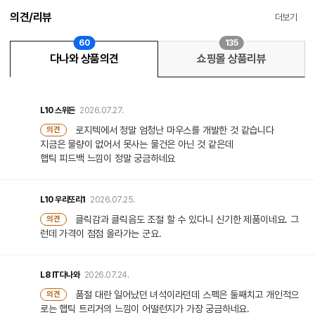
의견/리뷰
더보기
60
135
다나와 상품의견
쇼핑몰 상품리뷰
L10
스위든
2026.07.27.
로지텍에서 정말 엄청난 마우스를 개발한 것 같습니다
의견
지금은 물량이 없어서 못사는 물건은 아닌 것 같은데
햅틱 피드백 느낌이 정말 궁금하네요
L10
우리또리1
2026.07.25.
클릭감과 클릭음도 조절 할 수 있다니 신기한 제품이네요. 그
의견
런데 가격이 점점 올라가는 군요.
L8
IT다나와
2026.07.24.
품절 대란 일어났던 녀석이라던데 스펙은 둘째치고 개인적으
의견
로는 햅틱 트리거의 느낌이 어떨런지가 가장 궁금하네요.