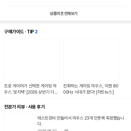
상품의견 전체보기
개
구매가이드 · TIP
2
의
콘
텐
츠
가
있
습
니
다.
프로 게이머가 선택한 게이밍 마
진화하는 게이밍 마우스, 이젠 80
우스 '로지텍' [2026 상반기 다나
00Hz 시대가 왔다! [차트뉴스]
와 히트브랜드]
전문가 리뷰 · 사용 후기
동
테스트장비 만들어서 마우스 23개 인풋랙 측정했습니
영
다.
상
2026.05.22.
85