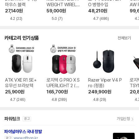
마우스 블랙
WEIGHT WIRELE
O 병행수입
AW 
SS
SS
27,140
원
59,000
원
48,210
원
99,
4.2
(22)
5.0
(7)
4.7
(486)
4.
카테고리 인기상품
전체보기
ATK VXE R1 SE+
로지텍 G PRO X S
Razer Viper V4 P
로지텍
유무선 브라보텍
UPERLIGHT 2 (정
ro (정품)
TSY
품)
25,900
원
165,700
원
249,900
원
20,
4.7
(246)
4.8
(289)
4.8
(29)
4.
파워링크
가입신청
광고
파이널마우스 국내 정발
www.offnon.kr
광고