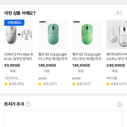
이런 상품 어때요?
광고
구매 650+
VGN F2 Pro Max 8
펄사 X2 CrazyLight
펄사 X2 CrazyLight
레이저코리아 
K나노 유무선 잠자리
미니 무선 게이밍 마우
미니 무선 게이밍 마우
V4 Pro 무선
게이밍 마우스 화이트
스 포레스트
스 아쿠아 제스트
마우스 바브사 8
53,900
149,000
149,000
249,900
원
원
원
원
글 화이트
무료
무료
무료
무료
가온인터내셔날
pulsar
pulsar
레이저몰
네이버
페이
리
리
리
리
4.95
(
581
)
4.9
(
357
)
4.9
(
357
)
4.94
(
247
)
별
별
별
별
뷰
뷰
뷰
뷰
점
점
점
점
수
수
수
수
최저가 추이
최
알
저
림
가
받
추
는