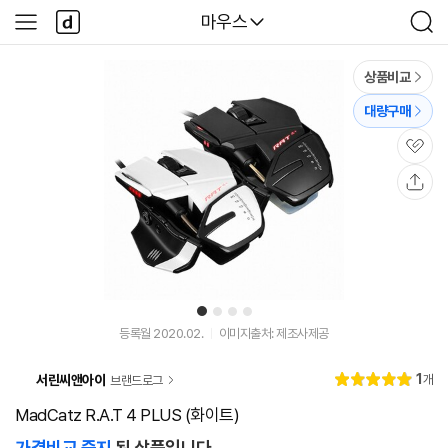
본문 바로가기
다
다나와
마우스
사
검
나
이
색
와
드
메
메
상품비교
인
뉴
대량구매
관
심
공
유
1
2
3
4
등록월 2020.02.
이미지출처: 제조사제공
리
1
서린씨앤아이
개
브랜드로그
별
5.
뷰
점
0
MadCatz R.A.T 4 PLUS (화이트)
가격비교 중지
된 상품입니다.