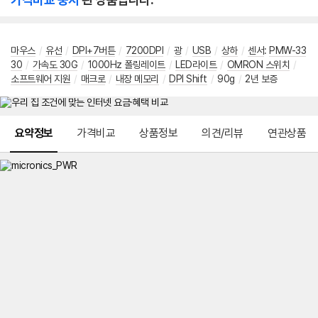
마우스
/
유선
/
DPI+7버튼
/
7200DPI
/
광
/
USB
/
상하
/
센서
:
PMW-33
30
/
가속도 30G
/
1000Hz 폴링레이트
/
LED라이트
/
OMRON 스위치
/
소프트웨어 지원
/
매크로
/
내장 메모리
/
DPI Shift
/
90g
/
2년 보증
메뉴 네비게이션
요약정보
가격비교
상품정보
의견/리뷰
연관상품