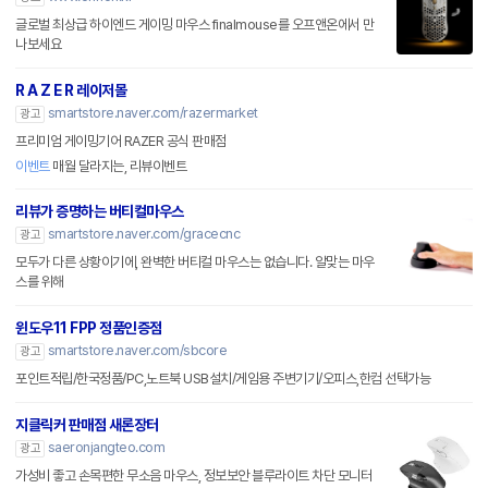
글로벌 최상급 하이엔드 게이밍 마우스 finalmouse를 오프앤온에서 만
나보세요
R A Z E R 레이저몰
smartstore.naver.com/razermarket
광고
프리미엄 게이밍기어 RAZER 공식 판매점
이벤트
매월 달라지는, 리뷰이벤트
리뷰가 증명하는 버티컬마우스
smartstore.naver.com/gracecnc
광고
모두가 다른 상황이기에, 완벽한 버티컬 마우스는 없습니다. 알맞는 마우
스를 위해
윈도우11 FPP 정품인증점
smartstore.naver.com/sbcore
광고
포인트적립/한국정품/PC,노트북 USB설치/게임용 주변기기/오피스,한컴 선택가능
지클릭커 판매점 새론장터
saeronjangteo.com
광고
가성비 좋고 손목편한 무소음 마우스, 정보보안 블루라이트 차단 모니터