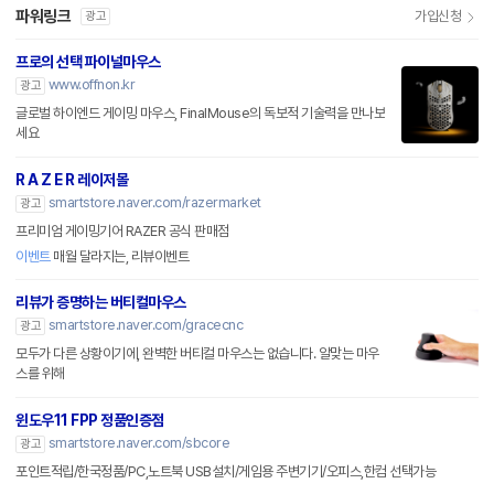
파워링크
가입신청
광고
프로의 선택 파이널마우스
www.offnon.kr
광고
글로벌 하이엔드 게이밍 마우스, FinalMouse의 독보적 기술력을 만나보
세요
R A Z E R 레이저몰
smartstore.naver.com/razermarket
광고
프리미엄 게이밍기어 RAZER 공식 판매점
이벤트
매월 달라지는, 리뷰이벤트
리뷰가 증명하는 버티컬마우스
smartstore.naver.com/gracecnc
광고
모두가 다른 상황이기에, 완벽한 버티컬 마우스는 없습니다. 알맞는 마우
스를 위해
윈도우11 FPP 정품인증점
smartstore.naver.com/sbcore
광고
포인트적립/한국정품/PC,노트북 USB설치/게임용 주변기기/오피스,한컴 선택가능