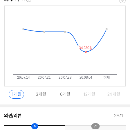
최
알
저
림
가
받
추
는
이
중
란?
1개월
3개월
6개월
12개월
24개월
의견/리뷰
더보기
4
71