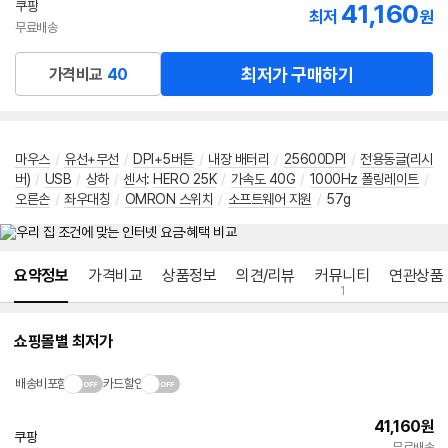
쿠팡
41,160
최저
원
무료배송
최저가 구매하기
가격비교
40
마우스
/
유선+무선
/
DPI+5버튼
/
내장 배터리
/
25600DPI
/
전용동글(리시
버)
/
USB
/
상하
/
센서
:
HERO 25K
/
가속도 40G
/
1000Hz 폴링레이트
/
오른손
/
좌우대칭
/
OMRON 스위치
/
소프트웨어 지원
/
57g
메뉴 네비게이션
요약정보
가격비교
상품정보
의견/리뷰
커뮤니티
연관상품
1
쇼핑몰별 최저가
배송비포함
카드할인
41,160
원
쿠팡
무료배송