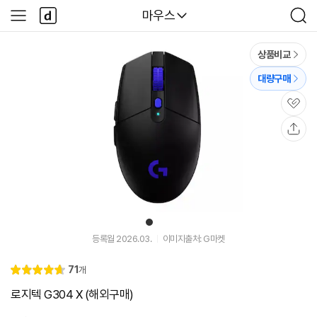
본문 바로가기
다
다나와
마우스
사
검
나
이
색
와
드
메
메
상품비교
인
뉴
대량구매
관
심
공
유
1
유
튜
등록월 2026.03.
이미지출처: G마켓
브
동
리
71
개
영
별
4.
뷰
상
점
7
로지텍 G304 X (해외구매)