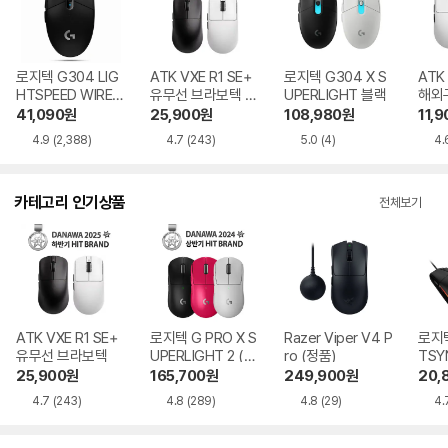
로지텍 G304 LIG
ATK VXE R1 SE+
로지텍 G304 X S
ATK 
HTSPEED WIREL
유무선 브라보텍 블
UPERLIGHT 블랙
해외
ESS (정품) 블랙
랙
41,090
원
25,900
원
108,980
원
11,9
4.9
(2,388)
4.7
(243)
5.0
(4)
4.
카테고리 인기상품
전체보기
ATK VXE R1 SE+
로지텍 G PRO X S
Razer Viper V4 P
로지텍
유무선 브라보텍
UPERLIGHT 2 (정
ro (정품)
TSY
품)
25,900
원
165,700
원
249,900
원
20,
4.7
(243)
4.8
(289)
4.8
(29)
4.