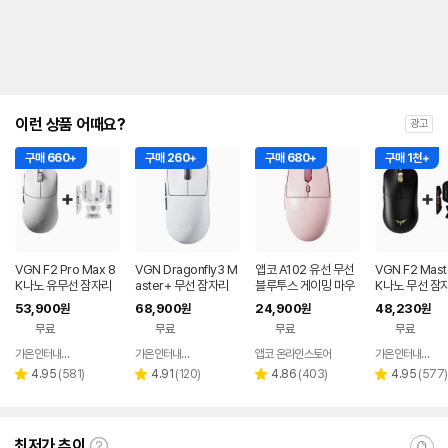
이런 상품 어때요?
광고
구매 660+
구매 260+
구매 680+
구매 1천+
VGN F2 Pro Max 8
VGN Dragonfly3 M
앱코 A102 유선 무선
VGN F2 Mast
K나노 유무선 잠자리
aster+ 무선 잠자리
블루투스 게이밍 마우
K나노 무선 잠
게이밍 마우스 화이트
게이밍 마우스+젠더
스 핑크
이밍 마우스+
53,900
68,900
24,900
48,230
원
원
원
원
화이트
프 블랙
무료
무료
무료
무료
가온인터내셔날
가온인터내셔날
앱코 온라인스토어
가온인터내셔날
네이버
네이버
페이
페이
리
리
리
리
4.95
(
581
)
4.91
(
120
)
4.86
(
403
)
4.95
(
577
)
별
별
별
별
뷰
뷰
뷰
뷰
점
점
점
점
수
수
수
수
최저가 추이