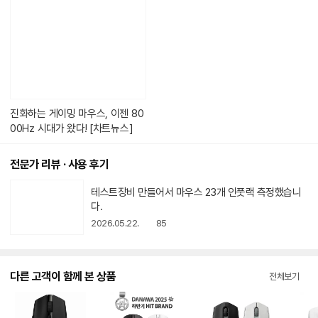
콘
텐
츠
가
있
습
니
다.
진화하는 게이밍 마우스, 이젠 80
00Hz 시대가 왔다! [차트뉴스]
전문가 리뷰 · 사용 후기
동
테스트장비 만들어서 마우스 23개 인풋랙 측정했습니
영
다.
상
2026.05.22.
85
아
이
콘
다른 고객이 함께 본 상품
전체보기