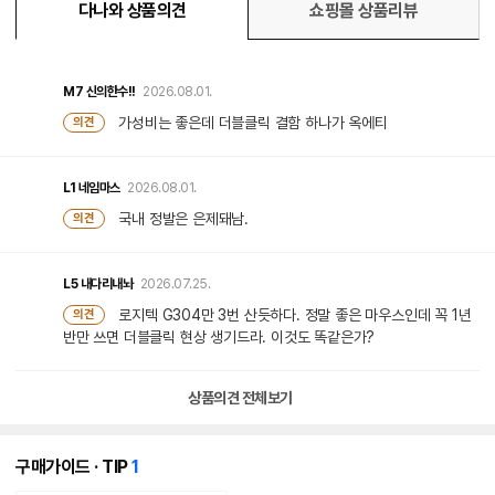
다나와 상품의견
쇼핑몰 상품리뷰
M7
신의한수!!
2026.08.01.
가성비는 좋은데 더블클릭 결함 하나가 옥에티
의견
L1
네임마스
2026.08.01.
국내 정발은 은제돼남.
의견
L5
내다리내놔
2026.07.25.
로지텍 G304만 3번 산듯하다. 정말 좋은 마우스인데 꼭 1년
의견
반만 쓰면 더블클릭 현상 생기드라. 이것도 똑같은가?
상품의견 전체보기
개
구매가이드 · TIP
1
의