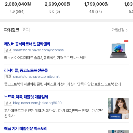
S5WK
+
A
2,080,840
원
2,699,000
원
1,799,000
원
1,8
4.9
(584)
5.0
(5)
4.9
(34)
5.
파워링크
가입신청
광고
레노버 공식파트너 인컴씨앤씨
smartstore.naver.com/incomss
광고
레노버 아이디어패드 슬림3, 합리적인 가격으로 만나보세요
리사이클, 중고노트북 전문몰
smartstore.naver.com/bornit
광고
중고노트북의 차별화된 클린 서비스로 가성비,가심비 만족 다양한 브랜드 노트북 판매
노트북,맥북,태블릿 매입업체
blog.naver.com/paladog8030
광고
고가에 빠르고 편안한 매입! 저희가 삽니다!매입O,판매는 안합니다!/17년
된 회사
애플 기기 매입전문 맥스토리