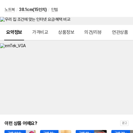
노트북
/
38.1cm(15인치)
/
인텔
메뉴 네비게이션
요약정보
가격비교
상품정보
의견/리뷰
연관상품
이런 상품 어때요?
광고