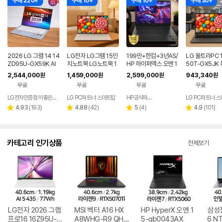
구매 220+
구매 10+
구매 10+
구매 30+
2026 LG 그램 14 14
LG전자 LG그램 15인
199만+한컴+3년AS/
LG 울트라PC 
ZD95U-GX59K AI
치노트북 LG노트북 1
HP 하이퍼엑스 오멘 1
50T-GX5JK
노트북 AMD 라이젠5
6GB/256GB 가성비
6 AI7 450 RTX506
PC 8G 256
2,544,000
1,459,000
2,599,000
943,340
원
원
원
원
32GB 초경량
노트북
0 게이밍 노트북
노트북
무료
무료
무료
무료
LG전자인증점 이좋은세상
LG PC파트너 스마트탑
HP공식파트너 이텍컴퓨터
LG PC파트너 
네이버
페이
리
리
리
리
4.93
(
193
)
4.88
(
42
)
5
(
4
)
4.9
(
101
)
별
별
별
별
뷰
뷰
뷰
뷰
점
점
점
점
수
수
수
수
카테고리 인기상품
전체보기
LG전자 2026 그램
MSI 벡터 A16 HX
HP HyperX 오멘 1
삼성
프로16 16Z95U-G
A8WHG-R9 QHD
5-gb0043AX
6 N