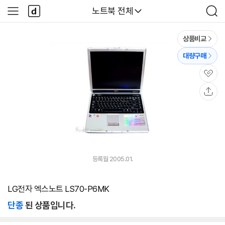
본문 바로가기
다
다나와
노트북 전체
사
검
나
이
색
와
드
메
메
상품비교
인
뉴
대량구매
관
심
공
유
등록월 2005.01.
LG전자 엑스노트 LS70-P6MK
단종
된 상품입니다.