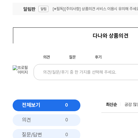
알림판
[※필독][주의사항] 상품의견 서비스 이용시 유의해 주세요
알림
잦은 오류, PC속도 잡자! PC안정화 위해 이건 꼭!
알림
다나와 상품의견
의견
질문
후기
전체보기
최신순
공감 많
0
의견
0
질문/답변
0