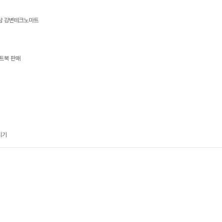
상담 강변테크노마트
트북 판매
기기