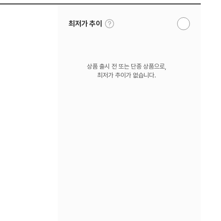
툴
최저가 추이
알
팁
림
보
받
기
기
상품 출시 전 또는 단종 상품으로,
최저가 추이가 없습니다.