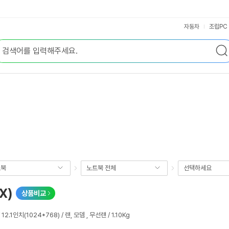
자동차
조립PC
트북
노트북 전체
선택하세요
X)
상품비교
 12.1인치(1024*768) / 랜, 모뎀 , 무선랜 / 1.10Kg