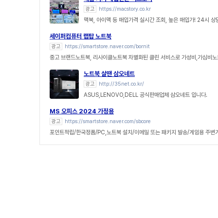
광고
https://macstory.co.kr
맥북, 아이맥 등 매입가격 실시간 조회, 높은 매입가! 24시 
세이퍼컴퓨터 랩탑 노트북
광고
https://smartstore.naver.com/bornit
중고 브랜드노트북, 리사이클노트북 차별화된 클린 서비스로 가성비,가심비노
노트북 살땐 삼오네트
광고
http://35net.co.kr/
ASUS,LENOVO,DELL 공식판매업체 삼오네트 입니다.
MS 오피스 2024 가정용
광고
https://smartstore.naver.com/sbcore
포인트적립/한국정품/PC,노트북 설치/이메일 또는 패키지 발송/게임용 주변