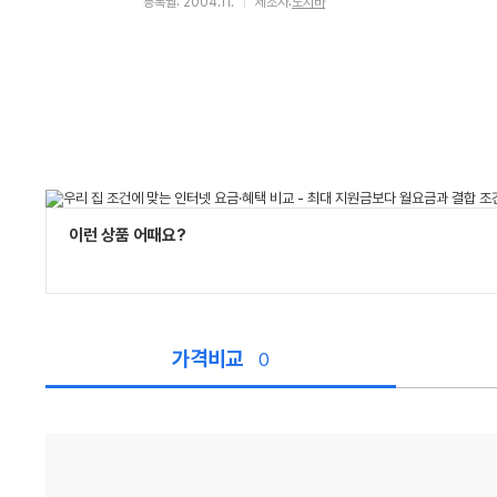
등록월: 2004.11.
제조사:
도시바
이런 상품 어때요?
가격비교
0
가
격
비
교