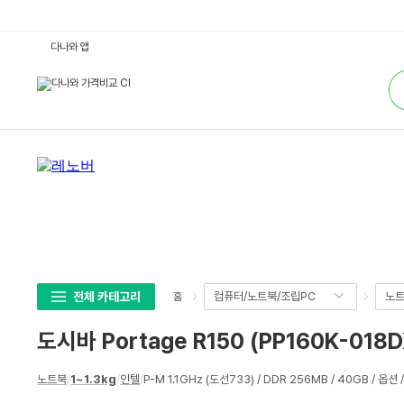
도
다나와 앱
시
바
통
P
합
o
검
r
색
t
a
g
e
R
1
5
0
(P
P
1
6
0
K
-
전체 카테고리
컴퓨터/노트북/조립PC
노
홈
0
1
8
도시바 Portage R150 (PP160K-018D
D
X)
:
상
다
노트북
/
1~1.3kg
/
인텔
/
P-M 1.1GHz (도선733) / DDR 256MB / 40GB / 옵션 /
세
나
와
스