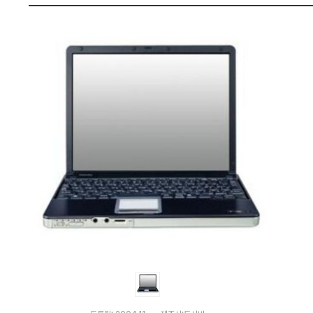
가
펙
격
비
교