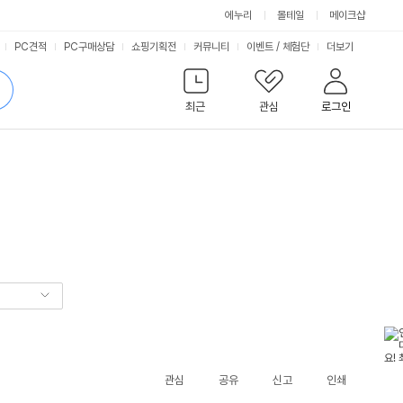
에누리
몰테일
메이크샵
서
PC견적
PC구매상담
쇼핑기획전
커뮤니티
이벤트
/
체험단
더보기
비
검
색
최근
관심
로그인
스
관심
공유
신고
인쇄