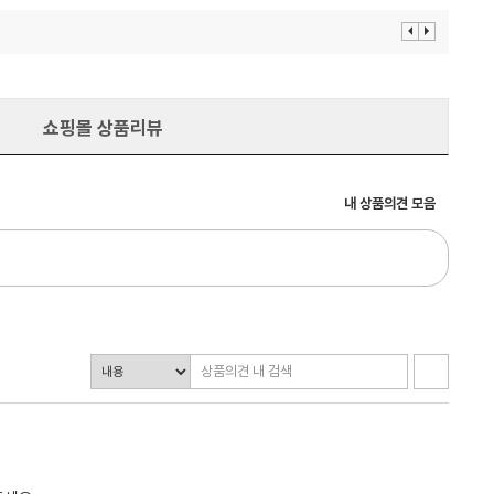
이
다
전
음
보
보
기
기
쇼핑몰 상품리뷰
내 상품의견 모음