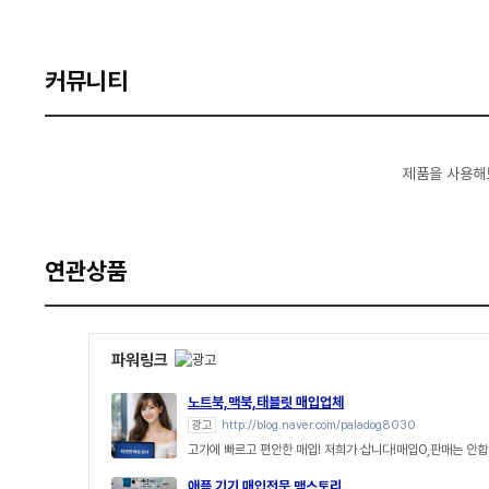
커뮤니티
제품을 사용해
연관상품
파워링크
노트북,맥북,태블릿 매입업체
광고
http://blog.naver.com/paladog8030
고가에 빠르고 편안한 매입! 저희가 삽니다!매입O,판매는 안합
애플 기기 매입전문 맥스토리