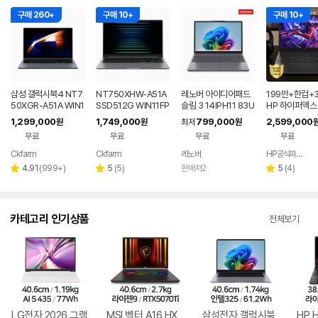
구매 260+
구매 10+
구매 10+
삼성 갤럭시북4 NT7
NT750XHW-A51A
레노버 아이디어패드
199만+한컴+3
50XGR-A51A WIN1
SSD512G WIN11FP
슬림 3 14IPH11 83U
HP 하이퍼엑스 
1 FPP(버젼UP설치)
P(버젼UP설치) 삼성
Q005LKR 8GB
6 AI7 450 R
1,299,000
1,749,000
799,000
2,599,000
원
원
최저
원
업무용 학생용 사무용
전자 갤럭시북5 노트
0 게이밍 노트
무료
무료
무료
무료
노트북 문스톤그레이
북
Ckfarm
Ckfarm
레노버
HP공식파트너 이텍컴퓨터
네이버
네이버
페이
페이
리
리
리
4.91
(
999+
)
5
(
5
)
판매처2
5
(
4
)
별
별
별
뷰
뷰
뷰
점
점
점
수
수
수
카테고리 인기상품
전체보기
LG전자 2026 그램
MSI 벡터 A16 HX
삼성전자 갤럭시북
HP 