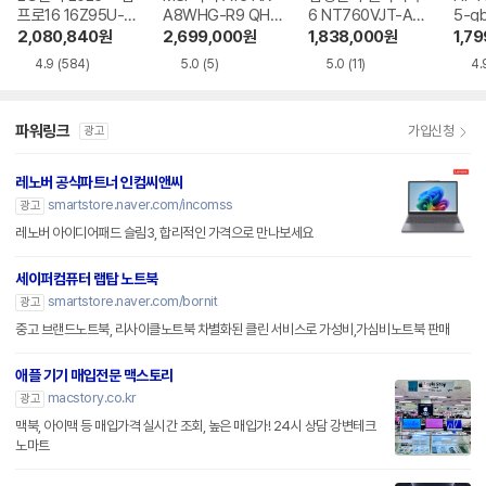
프로16 16Z95U-G
A8WHG-R9 QHD
6 NT760VJT-A51
5-g
S5WK
+
A
2,080,840
원
2,699,000
원
1,838,000
원
1,7
4.9
(584)
5.0
(5)
5.0
(11)
4.
파워링크
가입신청
광고
레노버 공식파트너 인컴씨앤씨
smartstore.naver.com/incomss
광고
레노버 아이디어패드 슬림3, 합리적인 가격으로 만나보세요
세이퍼컴퓨터 랩탑 노트북
smartstore.naver.com/bornit
광고
중고 브랜드노트북, 리사이클노트북 차별화된 클린 서비스로 가성비,가심비노트북 판매
애플 기기 매입전문 맥스토리
macstory.co.kr
광고
맥북, 아이맥 등 매입가격 실시간 조회, 높은 매입가! 24시 상담 강변테크
노마트