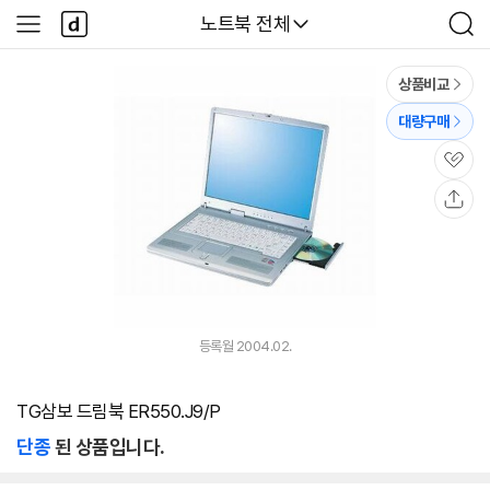
본문 바로가기
다
다나와
노트북 전체
사
검
나
이
색
와
드
메
메
상품비교
인
뉴
대량구매
관
심
공
유
등록월 2004.02.
TG삼보 드림북 ER550.J9/P
단종
된 상품입니다.