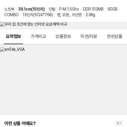
노트북
/
38.1cm(15인치)
/
인텔
/
P-M 1.5Ghz
/
DDR 512MB
/
60GB
/
COMBO
/
15인치(1024*768)
/
랜, 모뎀 , 무선랜
/
2.9Kg
메뉴 네비게이션
요약정보
가격비교
상품정보
의견/리뷰
연관상품
이런 상품 어때요?
광고