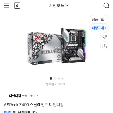
본문 바로가기
다
다나와
메인보드
사
검
나
이
색
와
드
메
메
상품비교
인
뉴
대량구매
관
심
공
유
1
2
3
4
등록월 2020.05.
디앤디컴
브랜드로그
ASRock Z490 스틸레전드 디앤디컴
단종
된 상품입니다.