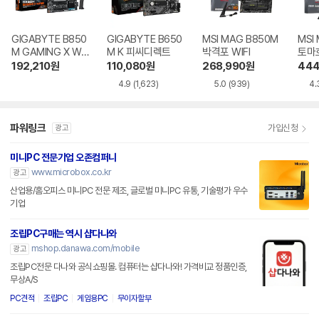
GIGABYTE B850
GIGABYTE B650
MSI MAG B850M
MSI
M GAMING X WIF
M K 피씨디렉트
박격포 WIFI
토마호
I6E 제이씨현
192,210
원
110,080
원
268,990
원
444
4.9
(1,623)
5.0
(939)
4.
파워링크
가입신청
광고
미니PC 전문기업 오존컴퍼니
www.microbox.co.kr
광고
산업용/홈오피스 미니PC 전문 제조, 글로벌 미니PC 유통, 기술평가 우수
기업
조립PC구매는 역시 샵다나와
mshop.danawa.com/mobile
광고
조립PC전문 다나와 공식쇼핑몰. 컴퓨터는 샵다나와! 가격비교 정품인증,
무상A/S
PC견적
조립PC
게임용PC
무이자할부