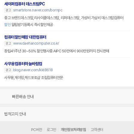
세이퍼컴퓨터 데스트탑PC
smartstore.naver.com/bornpc
광고
중고 브랜드데스크탑,리사이클데스크탑, 리퍼데스크탑, 가성비 가심비 데스크탑컴퓨터
할인
알림받기등록시 즉시할인제공
컴퓨터할인매장 대한컴퓨터
www.daehancomputer.co.kr
광고
창립41주년 30~50% 할인행사중 AIPC 50만에서 900만원까지 전시판매
사무용컴퓨터하늘바람컴
blog.naver.com/kkt8618
광고
사무용,게이밍,캐드포토샵 조립컴퓨터전문
빠른배송 안내
법적고지 안내
PC버전
로그인
개인정보처리방침
고객센터