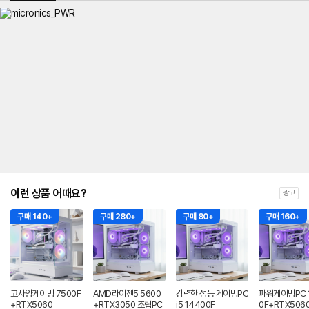
이런 상품 어때요?
광고
구매 140+
구매 280+
구매 80+
구매 160+
고사양게이밍 7500F
AMD라이젠5 5600
강력한 성능 게이밍PC
파워게이밍PC 
+RTX5060
+RTX3050 조립PC
i5 14400F
0F+RTX5060