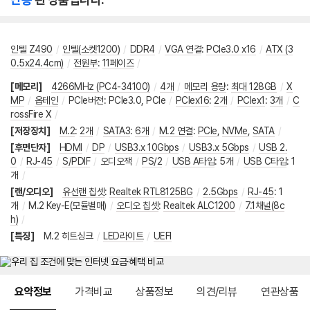
인텔 Z490
/
인텔(소켓1200)
/
DDR4
/
VGA 연결
:
PCIe3.0 x16
/
ATX (3
0.5x24.4cm)
/
전원부
:
11페이즈
/
[메모리]
4266MHz (PC4-34100)
/
4개
/
메모리 용량
:
최대 128GB
/
X
MP
/
옵테인
/
PCIe버전
:
PCIe3.0
,
PCIe
/
PCIex16
:
2개
/
PCIex1
:
3개
/
C
rossFire X
/
[저장장치]
M.2
:
2개
/
SATA3
:
6개
/
M.2 연결
:
PCIe
,
NVMe
,
SATA
/
[후면단자]
HDMI
/
DP
/
USB3.x 10Gbps
/
USB3.x 5Gbps
/
USB 2.
0
/
RJ-45
/
S/PDIF
/
오디오잭
/
PS/2
/
USB A타입
:
5개
/
USB C타입
:
1
개
/
[랜/오디오]
유선랜 칩셋
:
Realtek RTL8125BG
/
2.5Gbps
/
RJ-45
:
1
개
/
M.2 Key-E(모듈별매)
/
오디오 칩셋
:
Realtek ALC1200
/
7.1채널(8c
h)
/
[특징]
M.2 히트싱크
/
LED라이트
/
UEFI
메뉴 네비게이션
요약정보
가격비교
상품정보
의견/리뷰
연관상품