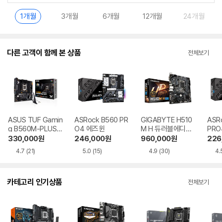
1개월
3개월
6개월
12개월
24개월
다른 고객이 함께 본 상품
전체보기
ASUS TUF Gamin
ASRock B560 PR
GIGABYTE H510
ASR
g B560M-PLUS
O4 에즈윈
M H 듀러블에디션
PRO
WIFI 인텍앤컴퍼니
제이씨현
330,000
원
246,000
원
960,000
원
226
4.7
(21)
5.0
(15)
4.9
(30)
4.
카테고리 인기상품
전체보기