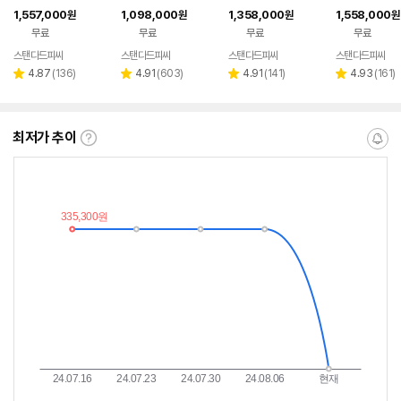
1,557,000
1,098,000
1,358,000
1,558,000
원
원
원
원
무료
무료
무료
무료
스탠다드피씨
스탠다드피씨
스탠다드피씨
스탠다드피씨
네이버
네이버
네이버
페이
페이
페이
리
리
리
리
4.87
(
136
)
4.91
(
603
)
4.91
(
141
)
4.93
(
161
)
별
별
별
별
뷰
뷰
뷰
뷰
점
점
점
점
수
수
수
수
최저가 추이
최
알
저
림
가
받
추
는
이
중
란?