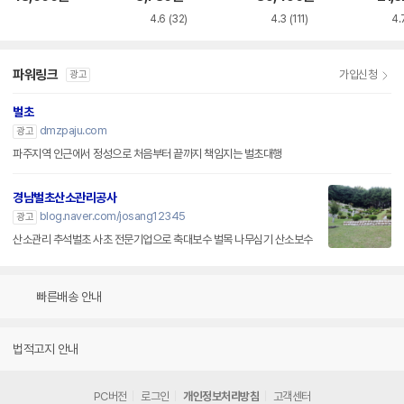
이름표 5개
4.6
(32)
4.3
(111)
4.
파워링크
가입신청
광고
벌초
dmzpaju.com
광고
파주지역 인근에서 정성으로 처음부터 끝까지 책임지는 벌초대행
경남벌초산소관리공사
blog.naver.com/josang12345
광고
산소관리 추석벌초 사초 전문기업으로 축대보수 벌목 나무심기 산소보수
빠른배송 안내
법적고지 안내
PC버전
로그인
개인정보처리방침
고객센터