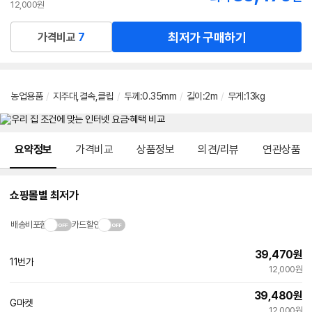
12,000원
최저가 구매하기
가격비교
7
농업용품
/
지주대,결속,클립
/
두께:0.35mm
/
길이:2m
/
무게:13kg
메뉴 네비게이션
요약정보
가격비교
상품정보
의견/리뷰
연관상품
쇼핑몰별 최저가
배송비포함
카드할인
39,470
원
11번가
12,000원
39,480
원
G마켓
12,000원