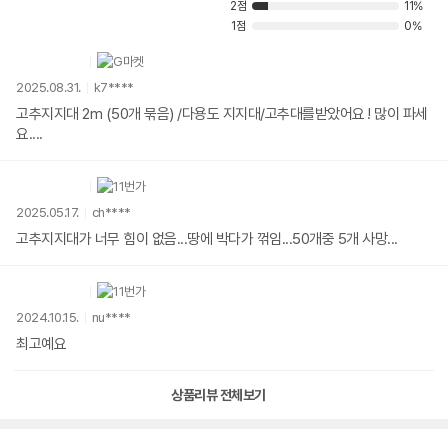
2점
11%
1점
0%
2025.08.31.
k7****
고추지지대 2m (50개 묶음) /다용도 지지대/고추대를받았어요 ! 많이 파세
요....
2025.05.17.
ch****
고추지지대가 너무 힘이 없음...땅에 박다가 꺾임...50개중 5개 사망...
2024.10.15.
nu****
최고예요
상품리뷰 전체보기