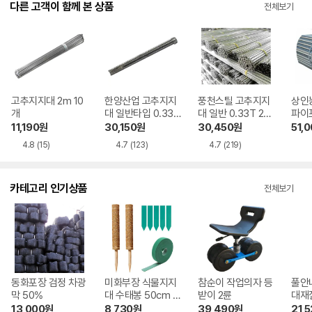
다른 고객이 함께 본 상품
전체보기
고추지지대 2m 10
한양산업 고추지지
풍천스틸 고추지지
상인
개
대 일반타입 0.33T
대 일반 0.33T 2m
파이프
2m 50개
50개
m-1
11,190
원
30,150
원
30,450
원
51,
4.8
(15)
4.7
(123)
4.7
(219)
카테고리 인기상품
전체보기
동화포장 검정 차광
미화부장 식물지지
참순이 작업의자 등
풀안
막 50%
대 수태봉 50cm 2
받이 2륜
대재
개 + 벨크로 1개 +
13,000
원
8,730
원
39,490
원
21,