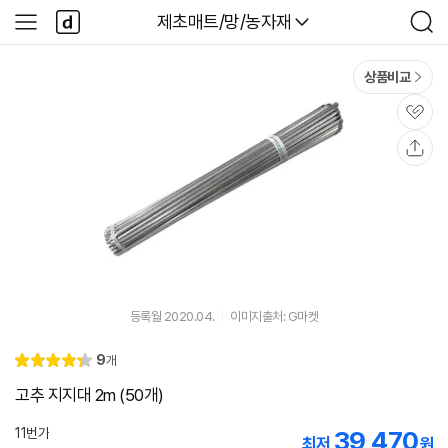
본문 바로가기
다
다나와
제초매트/망/농자재
사
검
나
이
색
와
드
메
메
상품비교
인
뉴
관
심
공
유
등록월 2020.04.
이미지출처: G마켓
리
9
개
별
4.
뷰
점
3
고추 지지대 2m (50개)
11번가
39,470
최저
원