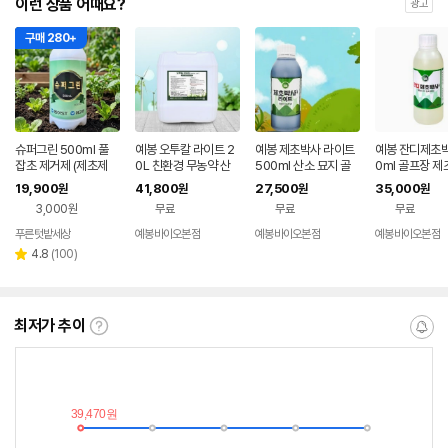
이런 상품 어때요?
광고
구매 280+
슈퍼그린 500ml 풀
예봉 오투칼 라이트 2
예봉 제초박사 라이트
예봉 잔디제초박
잡초 제거제 (제초제
0L 친환경 무농약 산
500ml 산소 묘지 골
0ml 골프장 
농약X) 냄새 적고 바로
소 잔디 골프장 제초제
프장 제초제대로 하는
로 하는 친환경
19,900
41,800
27,500
35,000
원
원
원
원
효과 천연 원료
대로 하는 원예용품
친환경 원예용품
품
3,000원
무료
무료
무료
푸른텃밭세상
예봉바이오본점
예봉바이오본점
예봉바이오본점
네이
네이
버페
버페
리
4.8
(
100
)
별
이
이
뷰
점
수
최저가 추이
최
알
저
림
가
받
추
는
이
중
란?