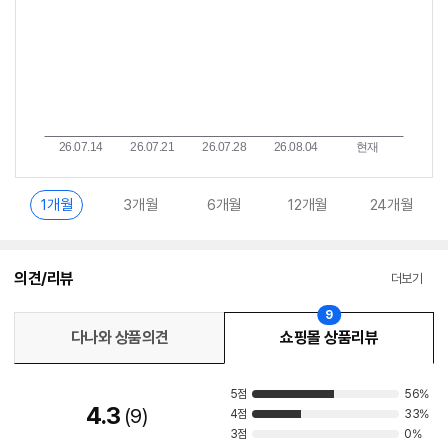
1개월
3개월
6개월
12개월
24개월
의견/리뷰
더보기
9
다나와 상품의견
쇼핑몰 상품리뷰
5점
56%
4.3
9
4점
33%
3점
0%