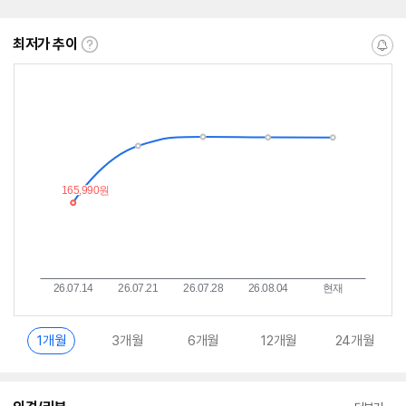
최저가 추이
최
알
저
림
가
받
추
는
이
중
란?
1개월
3개월
6개월
12개월
24개월