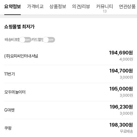
요약정보
가격비교
상품정보
의견/리뷰
커뮤니티
연관상품
13
쇼핑몰별 최저가
배송비포함
카드할인
194,690
원
(주)요피씨인터내셔널
4,000원
194,700
원
11번가
3,000원
195,000
원
모두의놀이터
네
3,000원
이
버
196,230
원
페
G마켓
빠른배송
이
3,000원
198,300
원
쿠팡
빠른배송
무료배송