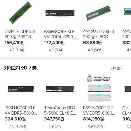
삼성전자 DDR4-3
ESSENCORE KLE
삼성전자 DDR4-3
삼성전
200 중고 16GB
VV DDR4-3200
200 중고 8GB
200
CL22 파인인포 16
159,410
원
172,400
원
63,890
원
332
GB
4.8
(694)
4.9
(834)
4.8
(686)
4.
카테고리 인기상품
전체보기
ESSENCORE KLE
TeamGroup DDR
ESSENCORE KLE
GeI
VV DDR5-5600
5-5600 CL46 Elit
VV DDR5-6000
CL46
CL46 파인인포
e 서린
CL30 CRAS V RG
324,610
원
347,750
원
814,350
원
310
B WHITE 패키지
4.8
(1,054)
4.9
(613)
4.9
(1,079)
5.
서린