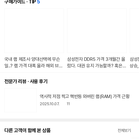
개
구매가이드 · TIP
5
의
콘
텐
츠
가
있
습
니
다.
국내 램 제조사 양대산맥에 무슨
삼성전자 DDR5 가격 3개월간 올
삼성전
일..? 램 가격 대폭 올라 해외 브랜
랐다. 대권 유지 가능할까? 혹은
상승,
드 제품을 권장 [2025년 3월 RA
판올림의 징조? [2025년 1~2월
025
M 가격동향]
RAM 가격동향]
전문가 리뷰 · 사용 후기
동
역사적 저점 찍고 핵반등 와버린 램(RAM) 가격 근황
영
상
2025.10.07.
11
아
이
콘
다른 고객이 함께 본 상품
전체보기