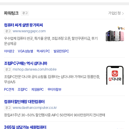
파워링크
가입신청
광고
컴퓨터 싸게 살땐 왕가피씨
www.wanggapc.com
광고
우수업체 컴퓨터 싼곳, 특가몰 운영, 조립과정 오픈, 할인쿠폰지급, 후기
문상제공
아이온2
VGA성능별
럭셔리 PC
발로란트PC
조립PC구매는 역시 샵다나와
mshop.danawa.com/mobile
광고
조립PC전문 다나와 공식쇼핑몰. 컴퓨터는 샵다나와! 가격비교 정품인증,
무상A/S
PC견적
조립PC
게임용PC
무이자할부
컴퓨터할인매장 대한컴퓨터
www.daehancomputer.co.kr
광고
창립41주년 30~50% 할인행사중 AIPC 50만에서 900만원까지 전시판매
365일 상담가능 세원컴퓨터