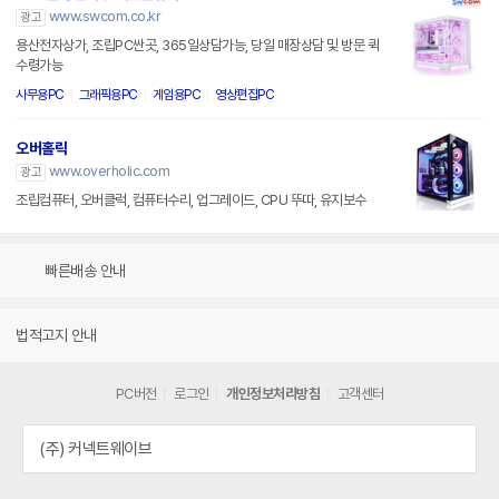
www.swcom.co.kr
광고
용산전자상가, 조립PC싼곳, 365일상담가능, 당일 매장상담 및 방문 퀵
수령가능
사무용PC
그래픽용PC
게임용PC
영상편집PC
오버홀릭
www.overholic.com
광고
조립컴퓨터, 오버클럭, 컴퓨터수리, 업그레이드, CPU 뚜따, 유지보수
빠른배송 안내
법적고지 안내
PC버전
로그인
개인정보처리방침
고객센터
(주) 커넥트웨이브