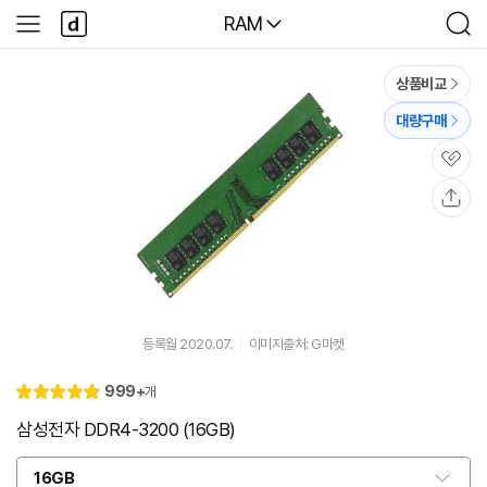
본문 바로가기
다
다나와
RAM
사
검
나
이
색
와
드
메
메
상품비교
인
뉴
대량구매
관
심
공
유
등록월 2020.07.
이미지출처: G마켓
리
999+
개
별
4.
뷰
점
8
삼성전자 DDR4-3200 (16GB)
16GB
옵