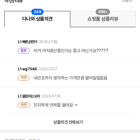
의견/리뷰
더보기
249
999+
다나와 상품의견
쇼핑몰 상품리뷰
L1
빠른손헌터
2026.07.18.
이거 아직생산중인가요 중고 아닌가요?????
질문
L1
wg7346
2026.07.17.
내년초까지 생각하는 가격만큼 떨어질일없음
의견
L1
꿀잠자는오리
2026.07.16.
진지하게 언제쯤 떨어짐 ㅜ
의견
상품의견 전체보기