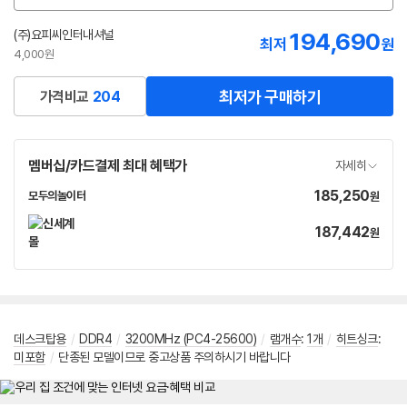
션
선
(주)요피씨인터내셔널
194,690
최저
원
택
4,000원
최저가 구매하기
가격비교
204
멤버십/카드결제 최대 혜택가
자세히
185,250
가
모두의놀이터
원
네
격
이
187,442
가
원
버
격
페
이
데스크탑용
/
DDR4
/
3200MHz (PC4-25600)
/
램개수
:
1개
/
히트싱크
:
미포함
/
단종된 모델이므로 중고상품 주의하시기 바랍니다
메뉴 네비게이션