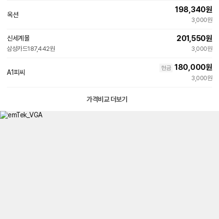
198,340
원
옥션
빠른배송
3,000원
201,550
원
신세계몰
빠른배송
삼성카드
187,442원
3,000원
180,000
원
현금
A1피씨
3,000원
가격비교 더보기