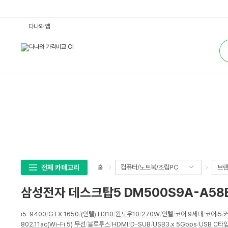
삼
다나와 앱
성
전
통
자
합
데
검
스
색
크
탑
5
D
M
5
0
0
S
9
A
-
A
5
8
전체 카테고리
컴퓨터/노트북/조립PC
브랜
홈
B
A
-
삼성전자 데스크탑5 DM500S9A-A58BA-K
K
1
6
상
G
i5-9400
/
GTX 1650
/
(인텔) H310
/
윈도우10
/
270W
/
인텔
/
코어 9세대
/
코어i5
/
세
(1
802.11ac(Wi-Fi 5) 무선
/
블루투스
/
HDMI
/
D-SUB
/
USB3.x 5Gbps
/
USB C타입
6
스