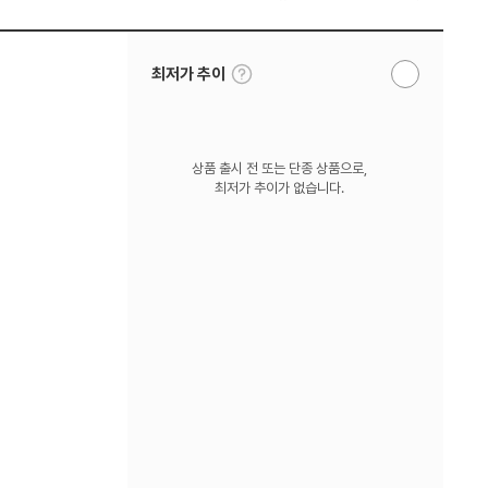
툴
최저가 추이
알
팁
림
보
받
기
기
상품 출시 전 또는 단종 상품으로,
최저가 추이가 없습니다.