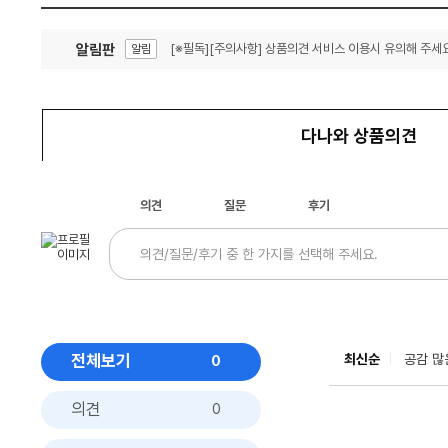
알림판
[※필독][주의사항] 상품의견 서비스 이용시 유의해 주세요
알림
잦은 오류, PC속도 잡자! PC안정화 위해 이건 꼭!
알림
다나와 상품의견
의견
질문
후기
전체보기
최신순
공감 많
0
의견
0