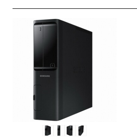
G
펙
B,
S
S
D
2
5
6
G
B
+
1
T
B)
:
다
나
와
가
격
비
교