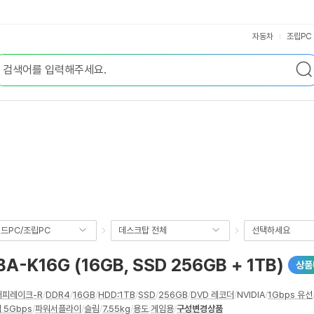
자동차
조립PC
드PC/조립PC
데스크탑 전체
선택하세요
16G (16GB, SSD 256GB + 1TB)
상품
커피레이크-R
/
DDR4
/
16GB
/
HDD:1TB
/
SSD
/
256GB
/
DVD 레코더
/
NVIDIA
/
1Gbps 유선
 5Gbps
/
파워서플라이
/
슬림
/
7.55kg
/
용도
:
게임용
/
구성변경상품