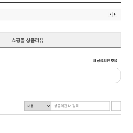
이
다
전
음
보
보
기
기
쇼핑몰 상품리뷰
내 상품의견 모음