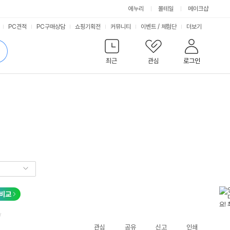
에누리
몰테일
메이크샵
서
PC견적
PC구매상담
쇼핑기획전
커뮤니티
이벤트
/
체험단
더보기
비
검
색
최근
관심
로그인
스
비교
/
관심
공유
신고
인쇄