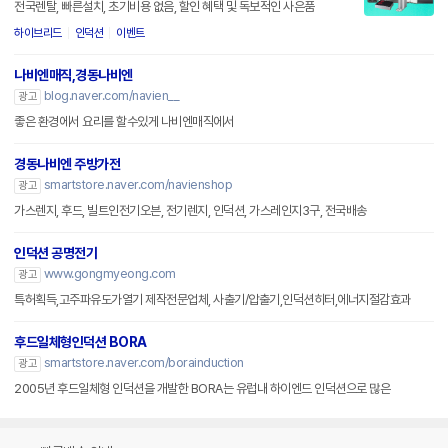
전국렌탈, 빠른설치, 초기비용 없음, 할인 혜택 및 독보적인 사은품
하이브리드
인덕션
이벤트
나비엔매직,경동나비엔
blog.naver.com/navien__
광고
좋은 환경에서 요리를 할수있게 나비엔매직에서
경동나비엔 주방가전
smartstore.naver.com/navienshop
광고
가스렌지, 후드, 빌트인전기오븐, 전기렌지, 인덕션, 가스레인지3구, 전국배송
인덕션 공명전기
www.gongmyeong.com
광고
특허획득,고주파유도가열기 제작전문업체, 사출기/압출기,인덕션히터,에너지절감효과
후드일체형인덕션 BORA
smartstore.naver.com/borainduction
광고
2005년 후드일체형 인덕션을 개발한 BORA는 유럽내 하이엔드 인덕션으로 많은