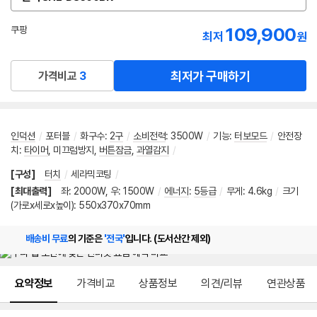
옵
션
선
109,900
쿠팡
최저
원
택
로켓배송
최저가 구매하기
가격비교
3
인덕션
/
포터블
/
화구수
:
2구
/
소비전력
:
3500W
/
기능
:
터보모드
/
안전장
치
:
타이머
,
미끄럼방지
,
버튼잠금
,
과열감지
/
[구성]
터치
/
세라믹코팅
/
[최대출력]
좌: 2000W, 우: 1500W
/
에너지
:
5등급
/
무게: 4.6kg
/
크기
(가로x세로x높이): 550x370x70mm
배송비 무료
의 기준은
'전국'
입니다. (도서산간 제외)
메뉴 네비게이션
요약정보
가격비교
상품정보
의견/리뷰
연관상품