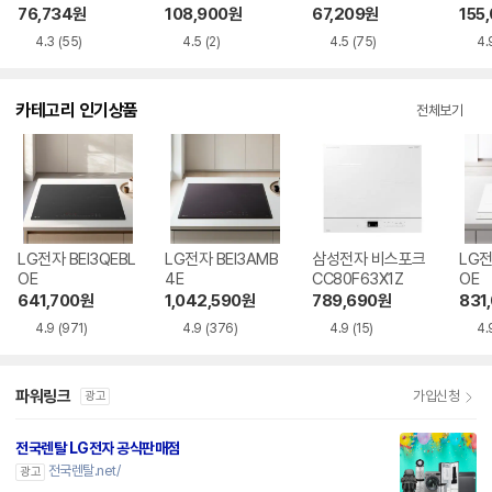
76,734
원
108,900
원
67,209
원
155
4.3
(55)
4.5
(2)
4.5
(75)
4.
카테고리 인기상품
전체보기
LG전자 BEI3QEBL
LG전자 BEI3AMB
삼성전자 비스포크
LG전
OE
4E
CC80F63X1Z
OE
641,700
원
1,042,590
원
789,690
원
831
4.9
(971)
4.9
(376)
4.9
(15)
4.
파워링크
가입신청
광고
전국렌탈 LG전자 공식판매점
전국렌탈.net/
광고