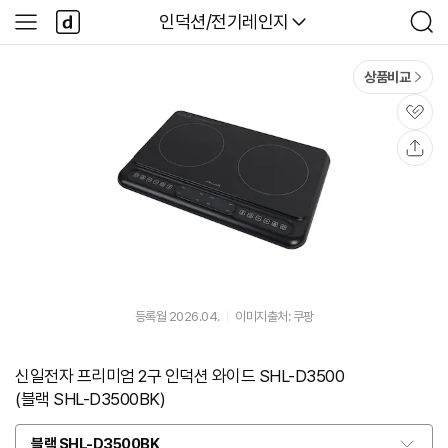
본문 바로가기
다
다나와
인덕션/전기레인지
사
검
나
이
색
와
드
메
메
상품비교
인
뉴
관
심
공
유
등록월 2026.04.
이미지출처: 쿠팡
신일전자 프리미엄 2구 인덕션 와이드 SHL-D3500
(블랙 SHL-D3500BK)
블랙 SHL-D3500BK