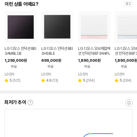
이런 상품 어때요?
광고
LG 디오스 인덕션 BEI
LG 디오스 인덕션 BEI
LG 디오스 오브제컬렉
LG 디오스 오
3AMBLOE
3HSBLE
션 인덕션 BEF3ANPL
션 인덕션 BEF
E
E
1,259,000
699,000
1,890,000
1,890,000
원
원
원
원
무료
무료
무료
무료
LG전자
LG전자
LG전자
LG전자
리
리
리
리
5
(
521
)
4.9
(
13
)
5
(
264
)
5
(
264
)
별
별
별
별
뷰
뷰
뷰
뷰
점
점
점
점
수
수
수
수
최저가 추이
최
알
저
림
가
받
추
는
이
중
란?