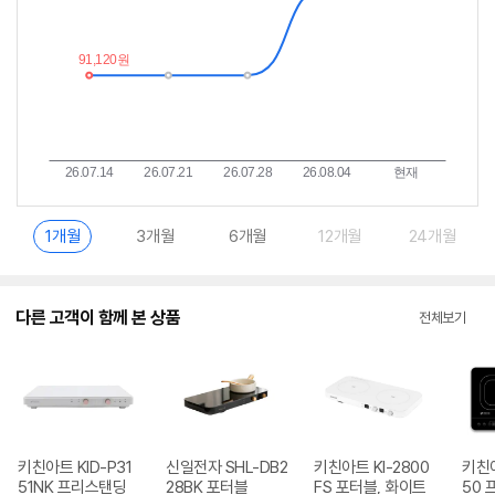
1개월
3개월
6개월
12개월
24개월
다른 고객이 함께 본 상품
전체보기
키친아트 KID-P31
신일전자 SHL-DB2
키친아트 KI-2800
키친아
51NK 프리스탠딩
28BK 포터블
FS 포터블, 화이트
50