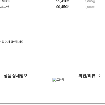
송
95,420
원
3,000원
배
송
99,450
원
3,000원
상품 상세정보
의견/리뷰
2