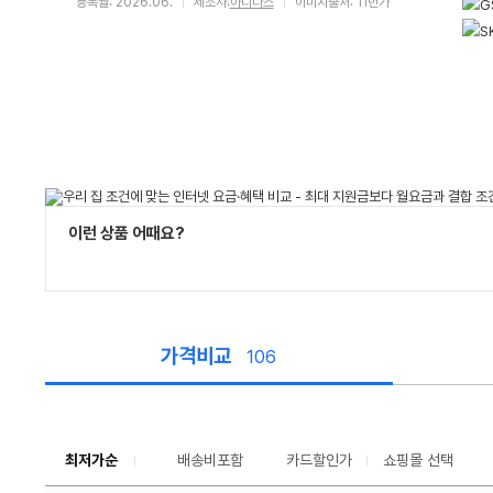
등록월: 2026.06.
제조사:
아디다스
이미지출처: 11번가
이런 상품 어때요?
가격비교
106
가
격
비
교
최저가순
배송비포함
카드할인가
쇼핑몰 선택