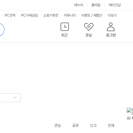
에누리
몰테일
메이크샵
서
PC견적
PC구매상담
쇼핑기획전
커뮤니티
이벤트
/
체험단
더보기
비
검
색
최근
관심
로그인
스
관심
공유
신고
인쇄