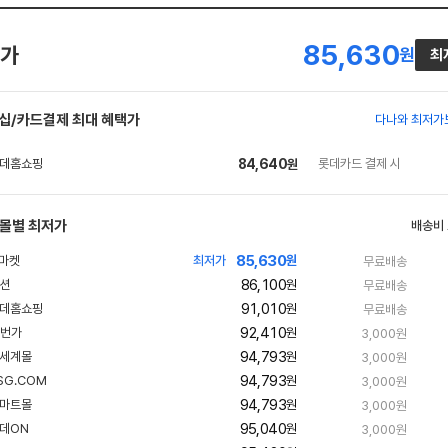
85,630
가
원
최
십/카드결제 최대 혜택가
다나와 최저가
84,640
롯데카드 결제 시
원
몰별 최저가
배송비
85,630
최저가
원
무료배송
86,100
원
무료배송
91,010
원
무료배송
92,410
원
3,000원
94,793
빠
원
3,000원
른
94,793
빠
원
3,000원
배
른
송
94,793
빠
원
3,000원
배
른
송
95,040
빠
원
3,000원
배
른