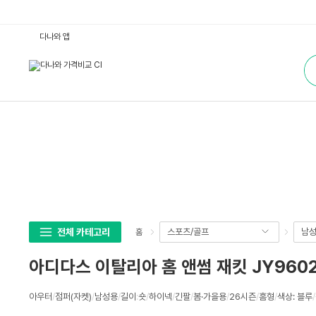
아
다나와 앱
디
다
통
스
합
이
검
탈
색
리
아
홈
앤
썸
재
킷
J
Y
9
6
0
2
(병
행)
전체 카테고리
스포츠/골프
남
홈
:
다
나
아디다스 이탈리아 홈 앤썸 재킷 JY9602
와
가
격
상
비
아우터
/
점퍼(자켓)
/
남성용
/
길이
:
숏
/
하이넥
/
긴팔
/
봄·가을용
/
26시즌
/
홈형
/
색상: 블루
/
세
교
스