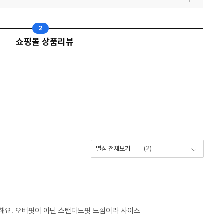
이
다
전
음
보
보
기
기
2
쇼핑몰 상품리뷰
(
2
)
별점 전체보기
해요. 오버핏이 아닌 스탠다드핏 느낌이라 사이즈