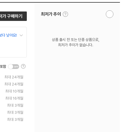
툴
최저가 추이
저가 구매하기
알
팁
림
보
받
기
기
보다 낮아요!
상품 출시 전 또는 단종 상품으로,
최저가 추이가 없습니다.
툴
 포함
팁
보
최대 24개월
기
최대 24개월
최대 10개월
최대 16개월
최대 3개월
최대 3개월
최대 3개월