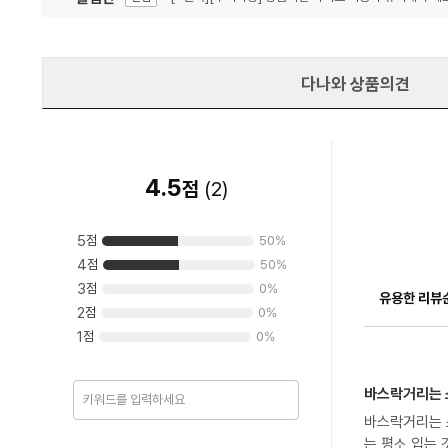
잦은 오류, PC속도 잡자! PC안정화 위해 이건 꼭!
알림
다나와 상품의견
4.5
점
(
2
)
5
점
50
%
4
점
50
%
3
점
0
%
유용한 리뷰
2
점
0
%
1
점
0
%
바스락거리는 
바스락거리는 
는 평소 입는 