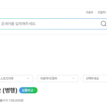
자동차
조립PC
성스포츠의류
바람막이/점퍼
선택하세요
 (병행)
상품비교
출시가: 139,000원