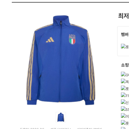
펙
최저
멤버
쇼핑