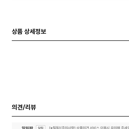
상품 상세정보
의견/리뷰
알림판
[※필독][주의사항] 상품의견 서비스 이용시 유의해 주세요
알림