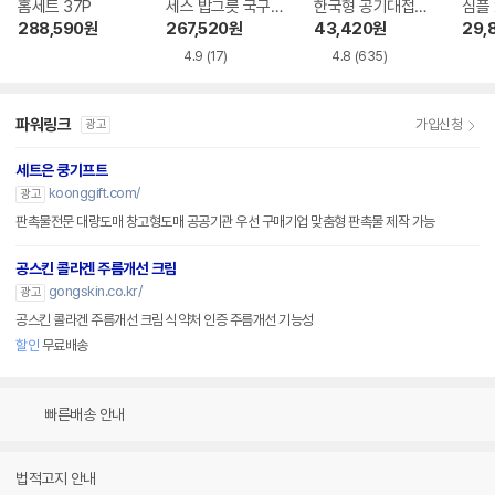
홈세트 37P
세스 밥그릇 국구릇
한국형 공기대접세
심플
2인조 스타터 세트
트
16P
288,590
원
267,520
원
43,420
원
29,
4.9
(17)
4.8
(635)
파워링크
가입신청
광고
세트은 쿵기프트
koonggift.com/
광고
판촉물전문 대량도매 창고형도매 공공기관 우선 구매기업 맞춤형 판촉물 제작 가능
공스킨 콜라겐 주름개선 크림
gongskin.co.kr/
광고
공스킨 콜라겐 주름개선 크림 식약처 인증 주름개선 기능성
할인
무료배송
빠른배송 안내
법적고지 안내