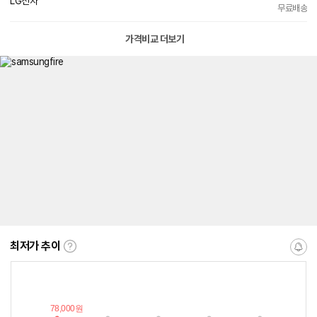
LG전자
무료배송
가격비교 더보기
최저가 추이
최
알
저
림
가
받
추
는
이
중
란?