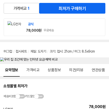
최저가 구매하기
가격비교
1
공식
78,000
원
무료배송
머그컵
/
접시세트
/
재질
:
도자기
/
크기
:
접시: 21cm / 머그: 8.5x9cm
메뉴 네비게이션
요약정보
가격비교
상품정보
의견/리뷰
연관상품
쇼핑몰별 최저가
배송비포함
카드할인
78,000
원