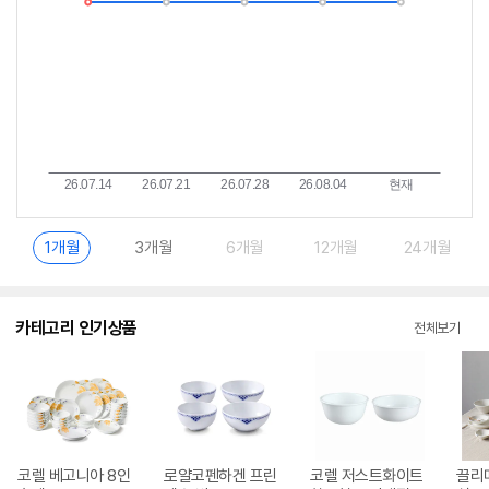
1개월
3개월
6개월
12개월
24개월
카테고리 인기상품
전체보기
코렐 베고니아 8인
로얄코펜하겐 프린
코렐 저스트화이트
끌리