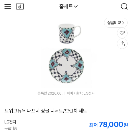
본문 바로가기
다
다나와
홈세트
사
검
나
이
색
와
드
메
메
상품비교
인
뉴
관
심
공
유
등록월 2026.06.
이미지출처: LG전자
트위그뉴욕 다프네 싱글 디저트/브런치 세트
LG전자
78,000
최저
원
무료배송