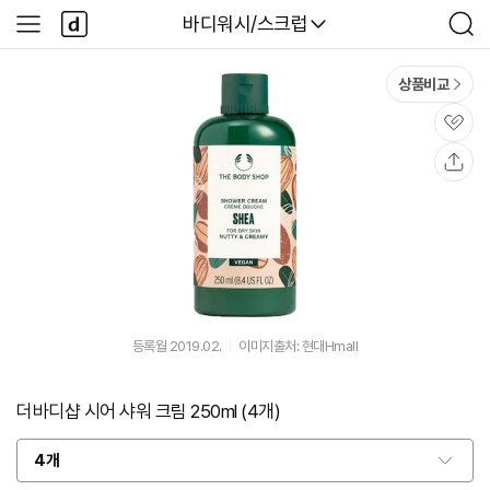
본문 바로가기
다
다나와
바디워시/스크럽
사
검
나
이
색
와
드
메
메
상품비교
인
뉴
관
심
공
유
등록월 2019.02.
이미지출처: 현대Hmall
더바디샵 시어 샤워 크림 250ml (4개)
4개
옵
션