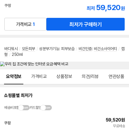
선
59,520
쿠팡
최저
원
택
로켓배송
최저가 구매하기
가격비교
1
바디워시
/
모든피부
/
성분부가기능
:
피부보습
/
비건인증
:
비건소사이어티
/
캡
형
/
250ml
메뉴 네비게이션
요약정보
가격비교
상품정보
의견/리뷰
연관상품
쇼핑몰별 최저가
배송비포함
카드할인
59,520
원
쿠팡
빠른배송
무료배송