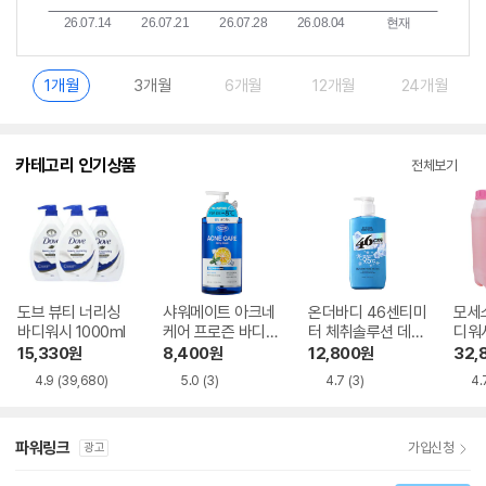
1개월
3개월
6개월
12개월
24개월
카테고리 인기상품
전체보기
도브 뷰티 너리싱
샤워메이트 아크네
온더바디 46센티미
모세
바디워시 1000ml
케어 프로즌 바디워
터 체취솔루션 데오
디워시
시 800g
드란트 약산성 쿨링
15,330
원
8,400
원
12,800
원
32,
바디워시 아이스 블
4.9
(39,680)
5.0
(3)
4.7
(3)
4.
라스트 600ml
파워링크
가입신청
광고