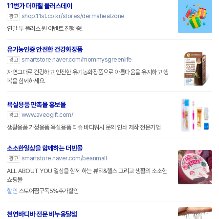
11번가 더마힐 플러스데이
shop.11st.co.kr/stores/dermahealzone
광고
연말 투 플러스 원 이벤트 진행 중!
유기농인증 안전한 건강화장품
smartstore.naver.com/mommysgreenlife
광고
자연그대로 건강하고 안전한 유기농화장품으로 아름다움을 유지하고 행
복을 함께하세요.
욕실용품 판촉물 홍보물
www.aveogift.com/
광고
생활용품 가정용품 욕실용품 티슈 바디워시 문의 인쇄 제작 전문기업
소소한일상을 함께하는 더빈몰
smartstore.naver.com/beanmall
광고
ALL ABOUT YOU 일상을 함께 하는 뷰티&헬스 그리고 생활의 소소한
쇼핑몰
할인
스토어찜구독5%추가할인
천연바디바 전문 비누옹달샘