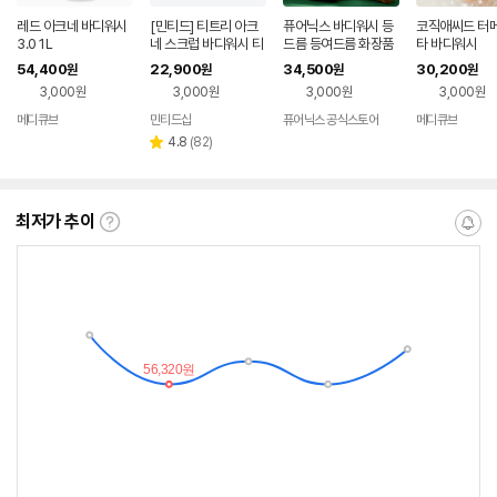
레드 아크네 바디워시
[민티드] 티트리 아크
퓨어닉스 바디워시 등
코직애씨드 터메
3.0 1L
네 스크럽 바디워시 티
드름 등여드름 화장품
타 바디워시
트리향, 500ml, 2개
54,400
22,900
34,500
30,200
원
원
원
원
3,000원
3,000원
3,000원
3,000원
메디큐브
민티드샵
퓨어닉스 공식스토어
메디큐브
네이버
네이버
네이
페이
페이
페이
리
4.8
(
82
)
별
뷰
점
수
최저가 추이
최
알
저
림
가
받
추
는
이
중
란?