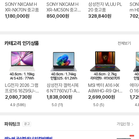
SONY NXCAM H
SONY NXCAM H
삼성전자 VLUU PL
SON
XR-NX70N 중고품
XR-MC50N 중고
20 중고품
m H
품
외구
1,180,000
원
850,000
원
328,840
원
702
카테고리 인기상품
전체보기
LG전자 2026 그램
삼성전자 갤럭시북
MSI 벡터 A16 HX
에이
프로16 16Z95U-G
6 NT760VJT-A51
A8WHG-R9 QHD
O 16
S5WK
A
+
1-75
2,080,730
원
1,838,000
원
2,699,000
원
1,7
4.9
(586)
5.0
(11)
5.0
(5)
4.
파워링크
가입신청
광고
레노버 공식파트너 인컴씨앤씨