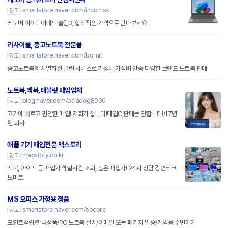
smartstore.naver.com/incomss
광고
레노버 아이디어패드 슬림3, 합리적인 가격으로 만나보세요
리사이클, 중고노트북 전문몰
smartstore.naver.com/bornit
광고
중고노트북의 차별화된 클린 서비스로 가성비,가심비 만족 다양한 브랜드 노트북 판매
노트북,맥북,태블릿 매입업체
blog.naver.com/paladog8030
광고
고가에 빠르고 편안한 매입! 저희가 삽니다!매입O,판매는 안합니다!/17년
된 회사
애플 기기 매입전문 맥스토리
macstory.co.kr
광고
맥북, 아이맥 등 매입가격 실시간 조회, 높은 매입가! 24시 상담 강변테크
노마트
MS 오피스 가정용 정품
smartstore.naver.com/sbcore
광고
포인트적립/한국정품/PC,노트북 설치/이메일 또는 패키지 발송/게임용 주변기기