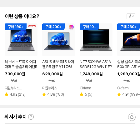
이런 상품 어때요?
광고
구매 190+
구매 200+
구매 10+
구매 260+
레노버 노트북 아이디
ASUS 비보북15 라이
NT750XHW-A51A
삼성 갤럭시북4
어패드 슬림3 라이젠R
젠 R5 윈도우11 재택
SSD512G WIN11FP
50XGR-A51A
5 8GB 256GB 윈도
근무 싼 노트북
P(버젼UP설치) 삼성
1 FPP(버젼UP
739,000
629,000
1,749,000
1,299,000
원
원
원
원
우11
전자 갤럭시북5 노트
업무용 학생용 
무료
무료
무료
무료
북
노트북 문스톤
다원누리스토어
다원누리스토어
Ckfarm
Ckfarm
네이버
네이버
네이버
네이
페이
페이
페이
페이
리
리
리
리
4.92
(
212
)
4.88
(
180
)
5
(
5
)
4.91
(
999
별
별
별
별
뷰
뷰
뷰
뷰
점
점
점
점
수
수
수
수
최저가 추이
최
알
저
림
가
받
추
는