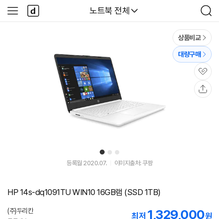
본문 바로가기
다
다나와
노트북 전체
사
검
나
이
색
와
드
메
메
상품비교
인
뉴
대량구매
관
심
공
유
1
2
3
등록월 2020.07.
이미지출처: 쿠팡
HP 14s-dq1091TU WIN10 16GB램 (SSD 1TB)
(주)두리칸
1,329,000
최저
원