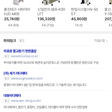
홍진테크 사파이어
신일전자 SER-K30
한빛시스템 HV-50
흥신 
HJO-M05
LFT
5T
Y-15
25,740
원
136,320
원
45,800
원
207
4.6
(50)
4.6
(732)
1.0
(1)
4.
파워링크
가입신청
광고
의료용 열교환기 핫앤쿨샵
www.hncshop.co.kr
광고
부식방지를 위한 SUS316 배관과 실리콘호스로 구성되며 방열핀은 동핀으로 구성
(주) 세기 라디에터
www.segiradiator.com/
광고
중장비 라디에터 생산 및 판매 등을 바탕으로 그 기술력 있는 세기입니다.
대동라디에터
www.dae-dong.co.kr/
광고
라디에이터 ,발전기, 중장비, 오일쿨러, 인터쿨러 제작 판매 수리 전문업체