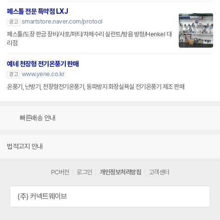
페스툴 전문 특약점 LXJ
smartstore.naver.com/protool
광고
페스툴/도장 판금 장비/사포/퍼티/차체수리 실란트/방음 방청/Henkel 대
리점
예네 천장형 전기온풍기 판매
www.yene.co.kr
광고
온풍기, 난방기, 천장형전기온풍기, 동파방지 화장실욕실 전기온풍기 제조 판매
빠른배송 안내
법적고지 안내
PC버전
로그인
개인정보처리방침
고객센터
(주) 커넥트웨이브