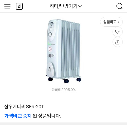
본문 바로가기
다
다나와
히터/난방기기
사
검
나
이
색
와
드
메
메
상품비교
인
뉴
관
심
공
유
등록월 2005.09.
삼우에너텍 SFR-20T
가격비교 중지
된 상품입니다.