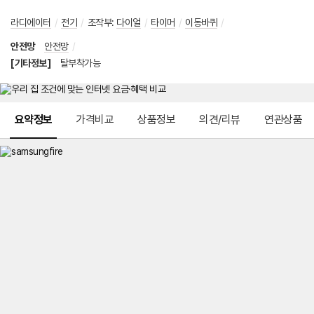
라디에이터
/
전기
/
조작부
:
다이얼
/
타이머
/
이동바퀴
/
안전망
안전망
/
[기타정보]
탈부착가능
메뉴 네비게이션
요약정보
가격비교
상품정보
의견/리뷰
연관상품