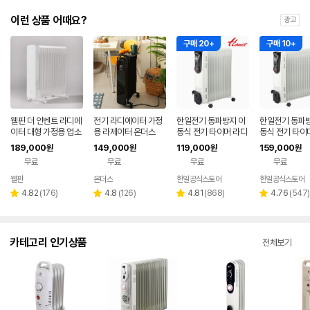
이런 상품 어때요?
광고
구매 20+
구매 10+
웰핀 더 인벤트 라디에
전기 라디에이터 가정
한일전기 동파방지 이
한일전기 동파방
이터 대형 가정용 업소
용 라제이터 온더스
동식 전기 타이머 라디
동식 전기 타이
용 15핀 퓨어화이트
에이터 11핀 HOR-H1
에이터 15핀 H
189,000
149,000
119,000
159,000
원
원
원
원
1 화장실 휴게실 난방
5 화장실 휴게
무료
무료
무료
무료
한파 날씨
한파 날씨
웰핀
온더스
한일공식스토어
한일공식스토어
리
리
리
리
4.82
(
176
)
4.8
(
126
)
4.81
(
868
)
4.76
(
547
)
별
별
별
별
뷰
뷰
뷰
뷰
점
점
점
점
수
수
수
수
카테고리 인기상품
전체보기