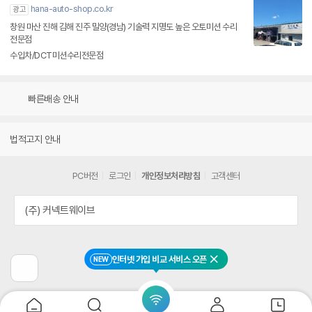
hana-auto-shop.co.kr
광고
창원 마산 진해 김해 진주 밀양(경남) 기술력 지명도 높은 오토미션 수리
전문점
수입차/DCT미션수리전문점
빠른배송 안내
법적고지 안내
PC버전
로그인
개인정보처리방침
고객센터
(주) 커넥트웨이브
인터넷 가입 비교 서비스 오픈
NEW
닫기
이
전
페
이
지