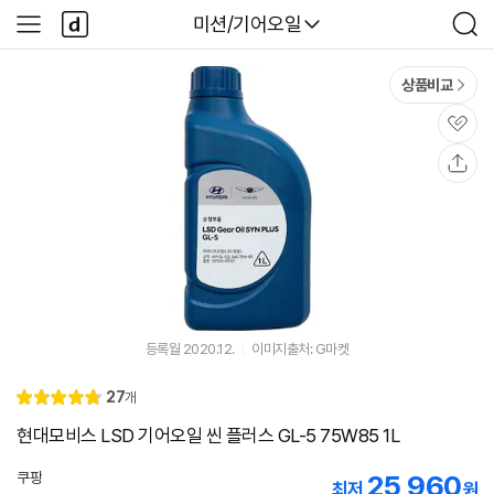
본문 바로가기
다
다나와
미션/기어오일
사
검
나
이
색
와
드
메
메
상품비교
인
뉴
관
심
공
유
등록월 2020.12.
이미지출처: G마켓
리
27
개
별
4.
뷰
점
8
현대모비스 LSD 기어오일 씬 플러스 GL-5 75W85 1L
쿠팡
25,960
최저
원