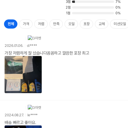
3점
7%
2점
0%
1점
0%
전체
가격
저렴
만족
오일
포장
교체
미션오일
2026.01.06.
ct****
가장 저렴하게 잘 샀습니다꼼꼼하고 깔끔한 포장 최고
2024.08.27.
le****
배송 빠르고 좋아요.