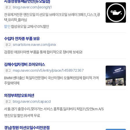
시흥정왕동배곧안산(뉴오일샵)
blog.naver.com/jeonghj1
광고
잔유제거전문 엔진오일 미션오일 브레이크오일 브레이크패드,디스크,광
택,유리막,플러싱
할인
합성유오일 교체시10%할인
수입차 전차종 부품 보유
smartstore.naver.com/pinix
광고
검증된 애프터마켓 부품을 통해 합리적으로 정비해 보세요!
김해수입차정비 조아모터스
map.naver.com/v5/entry/place/1458972367
광고
BMW센터출신 독일차전문정비 국산차정비 모듈복원업체 합리적 가격
주말예약제
의정부희망오토미션
blog.naver.com/capaccl
광고
서울.경기 출장수리.찾아가는 서비스 홈투홈.딜리버리.픽업.1년2만km A/S
엔진오일 할인.워셔액 무료
경남/창원 미션오일수리전문점