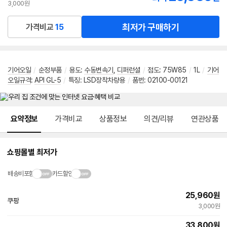
3,000원
최저가 구매하기
가격비교
15
기어오일
/
순정부품
/
용도:
수동변속기
,
디퍼런셜
/
점도: 75W85
/
1L
/
기어
오일규격
:
API GL-5
/
특징: LSD장착차량용
/
품번: 02100-00121
메뉴 네비게이션
요약정보
가격비교
상품정보
의견/리뷰
연관상품
쇼핑몰별 최저가
배송비포함
카드할인
25,960
원
쿠팡
3,000원
33,800
원