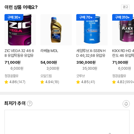
이런 상품 어때요?
광고
구매 30+
구매 70+
구매 310+
ZIC VEGA 32 46 6
라베놀 MDL
세양루브 X-SSEN H
KIXX RD HD 
8 유압작동유 유압유
D 46,32,68 유압유
란도 46 유압
지크 베가 20리터
유압작동유 드럼 200
유압유 20L
71,000
54,000
350,000
71,000
원
원
원
원
L
6,000원
3,000원
35,000원
6,000원
청경윤활유
오일드림
굿루브
청경윤활유
리
리
리
리
4.86
(
147
)
4.94
(
18
)
4.85
(
41
)
4.82
(
999
별
별
별
별
뷰
뷰
뷰
뷰
점
점
점
점
수
수
수
수
최저가 추이
최
알
저
림
가
받
추
는
이
중
란?