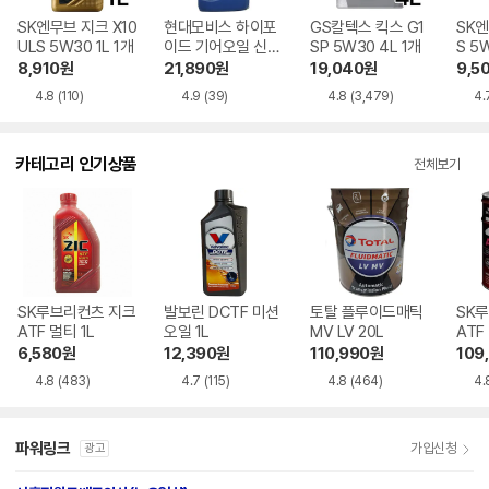
SK엔무브 지크 X10
현대모비스 하이포
GS칼텍스 킥스 G1
SK엔
ULS 5W30 1L 1개
이드 기어오일 신
SP 5W30 4L 1개
S 5W
플러스 GL-5 1L
8,910
원
21,890
원
19,040
원
9,5
4.8
(110)
4.9
(39)
4.8
(3,479)
4.
카테고리 인기상품
전체보기
SK루브리컨츠 지크
발보린 DCTF 미션
토탈 플루이드매틱
SK
ATF 멀티 1L
오일 1L
MV LV 20L
ATF
6,580
원
12,390
원
110,990
원
109
4.8
(483)
4.7
(115)
4.8
(464)
4.
파워링크
가입신청
광고