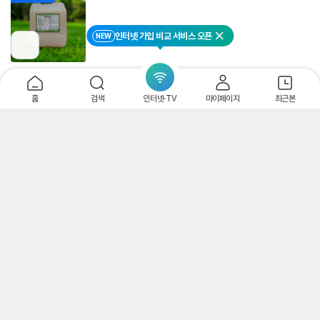
인터넷 가입 비교 서비스 오픈
NEW
닫기
이
전
페
잔디전용 오투칼 라이
이
트 20L 무농약 친환경
지
제초제
홈
검색
인터넷·TV
마이페이지
최근본
로
59,000
원
이
무료
동
주식회사 예봉바이오
리
4.67
(
6
)
별
뷰
점
수
풀캅스 1톤 잡초 예초
벌초 정원 잔디관리 농
약제초제 아님 친환경
1,980,000
원
토양개량제
무료
풀캅스