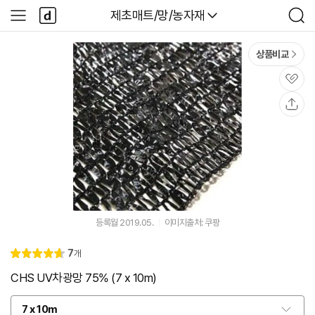
본문 바로가기
다
다나와
제초매트/망/농자재
사
검
나
이
색
와
드
메
메
상품비교
인
뉴
관
심
공
유
등록월 2019.05.
이미지출처: 쿠팡
리
7
개
별
4.
뷰
점
7
CHS UV차광망 75% (7 x 10m)
7 x 10m
옵