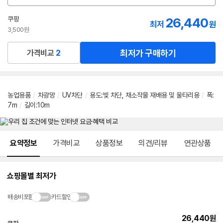
션
선
쿠팡
26,440
최저
원
택
3,500원
최저가 구매하기
가격비교
2
농업용품
/
차광망
/
UV차단
/
용도:빛 차단, 채소작물 재배용 및 울타리용
/
폭:
7m
/
길이:10m
메뉴 네비게이션
요약정보
가격비교
상품정보
의견/리뷰
연관상품
쇼핑몰별 최저가
배송비포함
카드할인
26,440
원