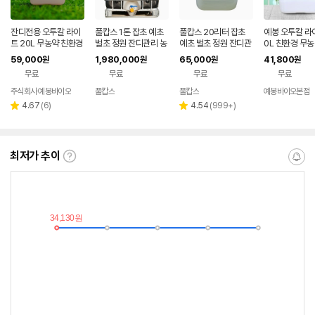
잔디전용 오투칼 라이
풀캅스 1톤 잡초 예초
풀캅스 20리터 잡초
예봉 오투칼 라
트 20L 무농약 친환경
벌초 정원 잔디관리 농
예초 벌초 정원 잔디관
0L 친환경 무농
제초제
약제초제 아님 친환경
리 농약 제초제 아님 친
소 잔디 골프장
59,000
1,980,000
65,000
41,800
원
원
원
원
토양개량제
환경 토양개량제
대로 하는 원예
무료
무료
무료
무료
주식회사 예봉바이오
풀캅스
풀캅스
예봉바이오본점
리
리
4.67
(
6
)
4.54
(
999+
)
별
별
뷰
뷰
점
점
수
수
최저가 추이
최
알
저
림
가
받
추
는
이
중
란?