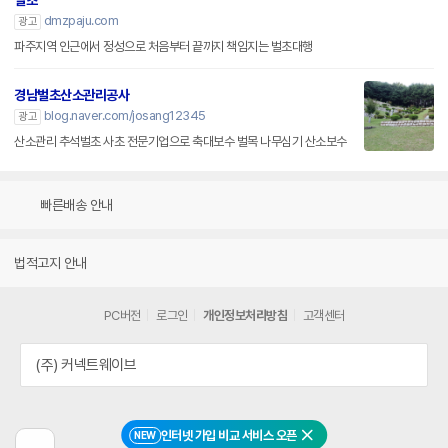
벌초
dmzpaju.com
광고
파주지역 인근에서 정성으로 처음부터 끝까지 책임지는 벌초대행
경남벌초산소관리공사
blog.naver.com/josang12345
광고
산소관리 추석벌초 사초 전문기업으로 축대보수 벌목 나무심기 산소보수
빠른배송 안내
법적고지 안내
PC버전
로그인
개인정보처리방침
고객센터
(주) 커넥트웨이브
인터넷 가입 비교 서비스 오픈
NEW
닫기