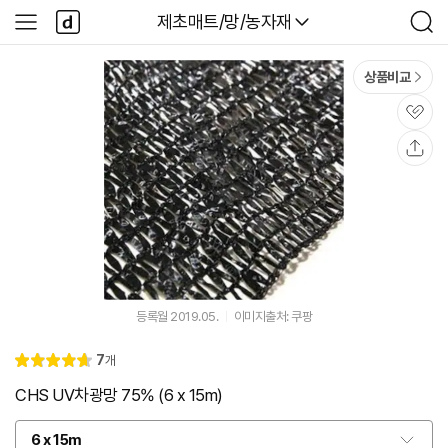
본문 바로가기
다
다나와
제초매트/망/농자재
사
검
나
이
색
와
드
메
메
상품비교
인
뉴
관
심
공
유
등록월 2019.05.
이미지출처: 쿠팡
리
7
개
별
4.
뷰
점
7
CHS UV차광망 75% (6 x 15m)
6 x 15m
옵