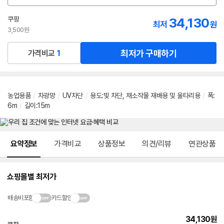
션
선
쿠팡
34,130
최저
원
택
3,500원
최저가 구매하기
가격비교
1
농업용품
/
차광망
/
UV차단
/
용도:빛 차단, 채소작물 재배용 및 울타리용
/
폭:
6m
/
길이:15m
메뉴 네비게이션
요약정보
가격비교
상품정보
의견/리뷰
연관상품
쇼핑몰별 최저가
배송비포함
카드할인
34,130
원