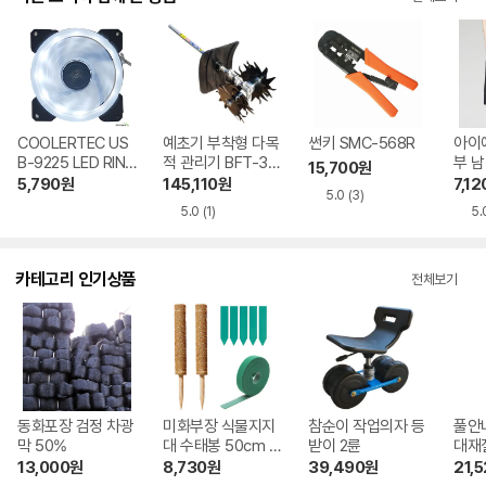
COOLERTEC US
예초기 부착형 다목
썬키 SMC-568R
아이
B-9225 LED RING
적 관리기 BFT-33
부 남
15,700
원
WHITE(DUO)
0
지 
5,790
원
145,110
원
7,12
5.0
(3)
남자
5.0
(1)
5.
OPT
카테고리 인기상품
전체보기
동화포장 검정 차광
미화부장 식물지지
참순이 작업의자 등
풀안
막 50%
대 수태봉 50cm 2
받이 2륜
대재
개 + 벨크로 1개 +
13,000
원
8,730
원
39,490
원
21,
이름표 5개