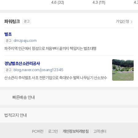
4.6
(32)
4.3
(111)
4.
파워링크
가입신청
광고
벌초
dmzpaju.com
광고
파주지역 인근에서 정성으로 처음부터 끝까지 책임지는 벌초대행
경남벌초산소관리공사
blog.naver.com/josang12345
광고
산소관리 추석벌초 사초 전문기업으로 축대보수 벌목 나무심기 산소보수
빠른배송 안내
법적고지 안내
PC버전
로그인
개인정보처리방침
고객센터