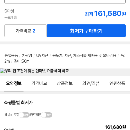
션
선
G마켓
161,680
최저
원
택
무료배송
최저가 구매하기
가격비교
2
농업용품
/
차광망
/
UV차단
/
용도:빛 차단, 채소작물 재배용 및 울타리용
/
폭:
2m
/
길이:50m
메뉴 네비게이션
요약정보
가격비교
상품정보
의견/리뷰
연관상품
쇼핑몰별 최저가
배송비포함
카드할인
161,680
원