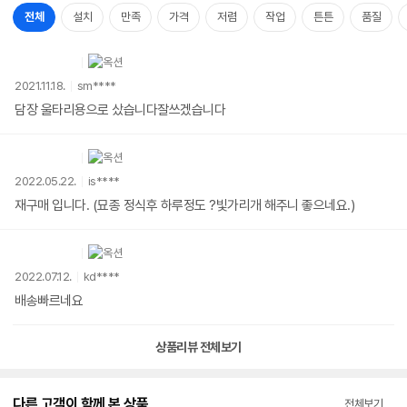
전체
설치
만족
가격
저렴
작업
튼튼
품질
2021.11.18.
sm****
담장 울타리용으로 샀습니다잘쓰겠습니다
2022.05.22.
is****
재구매 입니다. (묘종 정식후 하루정도 ?빛가리개 해주니 좋으네요.)
2022.07.12.
kd****
배송빠르네요
상품리뷰 전체보기
다른 고객이 함께 본 상품
전체보기