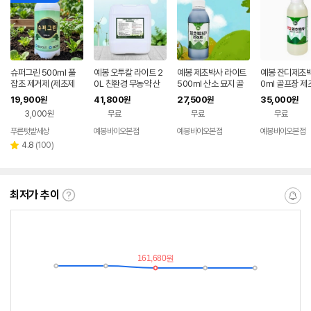
슈퍼그린 500ml 풀
예봉 오투칼 라이트 2
예봉 제초박사 라이트
예봉 잔디제초박
잡초 제거제 (제초제
0L 친환경 무농약 산
500ml 산소 묘지 골
0ml 골프장 
농약X) 냄새 적고 바로
소 잔디 골프장 제초제
프장 제초제대로 하는
로 하는 친환경
19,900
41,800
27,500
35,000
원
원
원
원
효과 천연 원료
대로 하는 원예용품
친환경 원예용품
품
3,000원
무료
무료
무료
푸른텃밭세상
예봉바이오본점
예봉바이오본점
예봉바이오본점
네이
네이
버페
버페
리
4.8
(
100
)
별
이
이
뷰
점
수
최저가 추이
최
알
저
림
가
받
추
는
이
중
란?