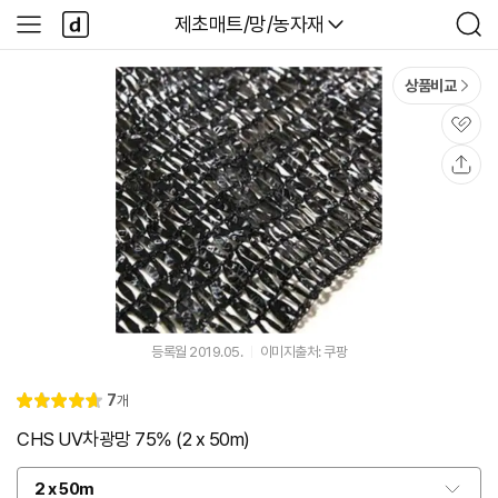
본문 바로가기
다
다나와
제초매트/망/농자재
사
검
나
이
색
와
드
메
메
상품비교
인
뉴
관
심
공
유
등록월 2019.05.
이미지출처: 쿠팡
리
7
개
별
4.
뷰
점
7
CHS UV차광망 75% (2 x 50m)
2 x 50m
옵