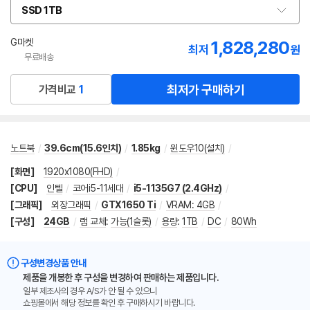
SSD 1TB
옵
션
선
G마켓
1,828,280
최저
원
택
무료배송
최저가 구매하기
가격비교
1
노트북
/
39.6cm(15.6인치)
/
1.85kg
/
윈도우10(설치)
/
[화면]
1920x1080(FHD)
/
[CPU]
인텔
/
코어i5-11세대
/
i5-1135G7 (2.4GHz)
/
[그래픽]
외장그래픽
/
GTX1650 Ti
/
VRAM: 4GB
/
[구성]
24GB
/
램 교체
:
가능(1슬롯)
/
용량
:
1TB
/
DC
/
80Wh
구성변경상품 안내
제품을 개봉한 후 구성을 변경하여 판매하는 제품입니다.
일부 제조사의 경우 A/S가 안 될 수 있으니
쇼핑몰에서 해당 정보를 확인 후 구매하시기 바랍니다.