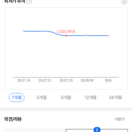
최저가 추이
최
알
저
림
가
받
추
는
이
중
란?
1개월
3개월
6개월
12개월
24개월
의견/리뷰
더보기
2