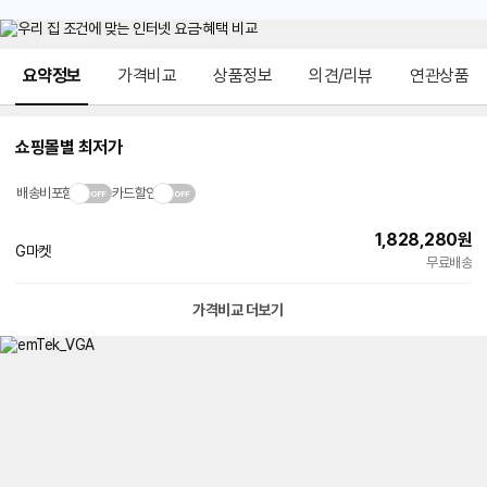
메뉴 네비게이션
요약정보
가격비교
상품정보
의견/리뷰
연관상품
쇼핑몰별 최저가
배송비포함
카드할인
1,828,280
원
G마켓
빠른배송
무료배송
가격비교 더보기