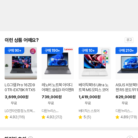
이런 상품 어때요?
광고
구매 90+
구매 190+
구매 10+
구매 210+
LG그램 Pro 16ZD9
레노버 노트북 아이디
베이직북16 Ultra 노
ASUS 비보북1
0TR-EX7BK RTX5
어패드 슬림3 라이젠R
트북 MS오피스 코어
젠 R5 윈도우1
050 32GB 디자인 노
5 8GB 256GB 윈도
울트라5 사무용 업무
근무 싼 노트북
3,699,000
739,000
1,419,000
629,000
원
원
원
원
트북
우11
용 게이밍
무료
무료
무료
무료
LG전자인증점 노트북랜드
다원누리스토어
베이직스 스토어
다원누리스토어
네이버
페이
리
리
리
리
4.92
(
116
)
4.92
(
212
)
5
(
5
)
4.89
(
178
)
별
별
별
별
뷰
뷰
뷰
뷰
점
점
점
점
수
수
수
수