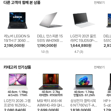
다른 고객이 함께 본 상품
전체보기
레노버 LEGION 5i
DELL 인스피론 15
LG전자 2021 울트
DEL
15ITH I7 3060 W
5515 WH01KR 32
라PC 15UD50P-K
551
QHD Pro 16GB램
GB램 SSD 1TB
X50K WIN10 32G
GB램
2,190,000
원
1,190,000
원
1,644,880
원
2,9
SSD 512GB + SS
B램 SSD 1TB
1.0
(1)
4.7
(3)
D 512GB
카테고리 인기상품
전체보기
LG전자 2026 그램
MSI 벡터 A16 HX
삼성전자 갤럭시북
HP 
프로16 16Z95U-G
A8WHG-R9 QHD
6 NT760VJT-A51
5-g
S5WK
+
A
2,080,840
원
2,699,000
원
1,838,000
원
1,7