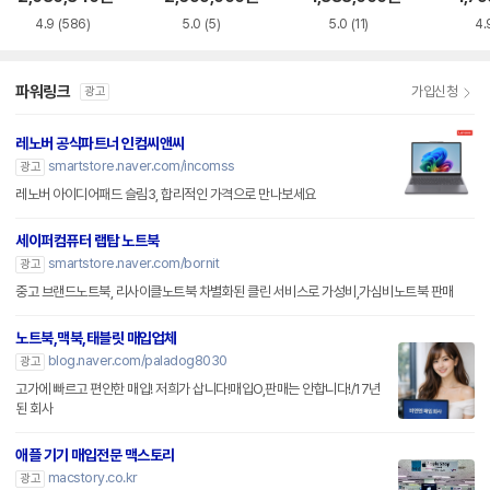
4.9
(586)
5.0
(5)
5.0
(11)
4.
파워링크
가입신청
광고
레노버 공식파트너 인컴씨앤씨
smartstore.naver.com/incomss
광고
레노버 아이디어패드 슬림3, 합리적인 가격으로 만나보세요
세이퍼컴퓨터 랩탑 노트북
smartstore.naver.com/bornit
광고
중고 브랜드노트북, 리사이클노트북 차별화된 클린 서비스로 가성비,가심비노트북 판매
노트북,맥북,태블릿 매입업체
blog.naver.com/paladog8030
광고
고가에 빠르고 편안한 매입! 저희가 삽니다!매입O,판매는 안합니다!/17년
된 회사
애플 기기 매입전문 맥스토리
macstory.co.kr
광고