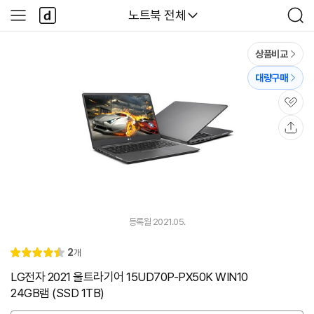
본문 바로가기
다
다나와
노트북 전체
사
검
나
이
색
와
드
메
메
상품비교
인
뉴
대량구매
관
심
공
유
등록월 2021.05.
리
2
개
별
4.
뷰
점
5
LG전자 2021 울트라기어 15UD70P-PX50K WIN10
24GB램 (SSD 1TB)