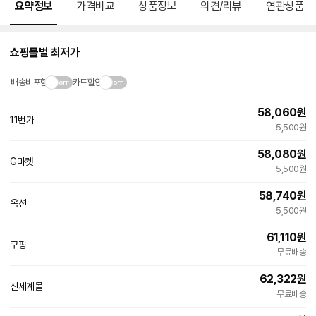
요약정보
가격비교
상품정보
의견/리뷰
연관상품
쇼핑몰별 최저가
배송비포함
카드할인
58,060
원
11번가
5,500원
58,080
원
G마켓
5,500원
58,740
원
옥션
5,500원
61,110
원
쿠팡
빠른배송
무료배송
62,322
원
신세계몰
무료배송