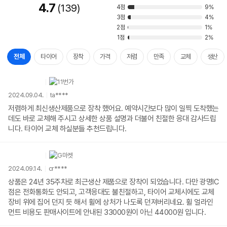
4.7
139
4점
9%
3점
4%
2점
1%
1점
2%
전체
타이어
장착
가격
저렴
만족
교체
생산
2024.09.04.
ta****
저렴하게 최신생산제품으로 장착 했어요. 예약시간보다 많이 일찍 도착했는
데도 바로 교체해 주시고 상세한 상품 설명과 더불어 친절한 응대 감사드립
니다. 타이어 교체 하실분들 추천드립니다.
2024.09.14.
cr****
상품은 24년 35주차로 최근생산 제품으로 장착이 되었습니다. 다만 광명IC
점은 전화통화도 안되고, 고객응대도 불친절하고, 타이어 교체시에도 교체
장비 위에 집어 던지 듯 해서 휠에 상처가 나도록 던져버리네요. 휠 얼라인
먼트 비용도 판매사이트에 안내된 33000원이 아닌 44000원 입니다.