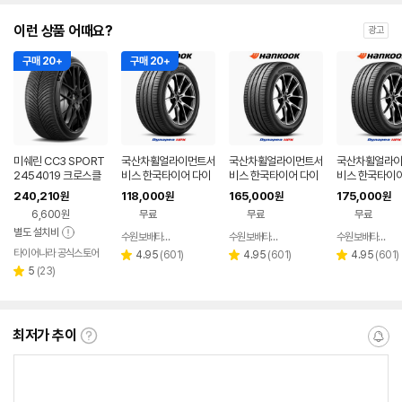
이런 상품 어때요?
광고
구매 20+
구매 20+
미쉐린 CC3 SPORT
국산차휠얼라이먼트서
국산차휠얼라이먼트서
국산차휠얼라
2454019 크로스클
비스 한국타이어 다이
비스 한국타이어 다이
비스 한국타이어
라이밋3 스포츠 245
나프로 HPX 235551
나프로 HPX 25545
나프로 HPX 2
240,210
118,000
165,000
175,000
원
원
원
원
40 R19
9 235 55 19, 1개
20 255 45 20, 1개
20 245 45 2
6,600원
무료
무료
무료
별도 설치비
수원보배타이어
수원보배타이어
수원보배타이어
네이버
네이버
타이어나라 공식스토어
페이
페이
리
리
리
4.95
(
601
)
4.95
(
601
)
4.95
(
601
)
별
별
별
리
뷰
뷰
뷰
5
(
23
)
점
점
점
별
뷰
수
수
수
점
수
최저가 추이
최
알
저
림
가
받
추
는