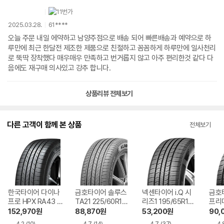
2025.03.28.
61****
오늘 주문 내일 에약하고 남양주점으로 배송 되어 빠른배송과 예약으로 하
루만에 최근 한달전 제조한 제품으로 친절하고 꼼꼼하게 하루만에 일사천리
로 뚝딱 장착했다 매우매우 만족하고 번거롭지 않고 아주 편리한것 같다 다
음에도 재구매 의사있고 강추 합니다.
상품리뷰 전체보기
다른 고객이 함께 본 상품
전체보기
한국타이어 다이나
금호타이어 솔루스
넥센타이어 i.Q 시
금호
프로 HPX RA43 2
TA21 225/60R17
리즈1 195/65R15
프리미
65/55R19 장착비
장착비별도
장착비별도
5/5
152,970
원
88,870
원
53,200
원
90,
별도
도