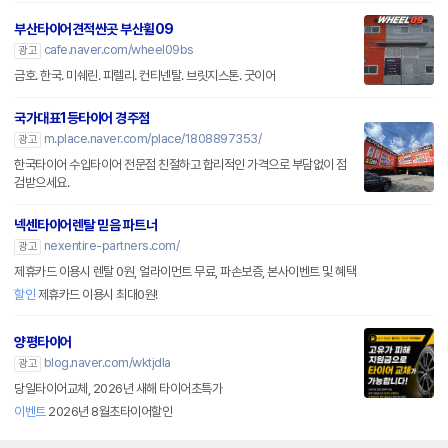
부산타이어견적싼곳 부산휠09
cafe.naver.com/wheel09bs
광고
금호. 한국. 미쉐린. 피렐리. 컨티넨탈. 브릿지스톤. 굿이어
국가대표1등타이어 경주점
m.place.naver.com/place/1808897353/
광고
한국타이어 수입타이어 전문점 친절하고 합리적인 가격으로 부담없이 점
검받으세요.
넥센타이어렌탈 믿음 파트너
nexentire-partners.com/
광고
제휴카드 이용시 렌탈 0원, 얼라이먼트 무료, 파손보증, 본사이벤트 및 혜택
할인
제휴카드 이용시 최대0원!
양평타이어
blog.naver.com/wktjdla
광고
당일타이어교체, 2026년 새해 타이어초특가
이벤트
2026년 8월초타이어할인