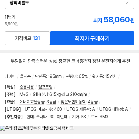
장착비별도
옵
션
선
11번가
58,060
최저
원
택
5,500원
최저가 구매하기
가격비교
131
부담없이 만족스러운 성능! 정교한 코너링까지 챙길 운전자에게 추천
타이어
/
올시즌
/
단면폭
:
195mm
/
편평비
:
65%
/
휠지름
:
15인치
/
[특성]
승용차용
/
컴포트형
/
[주행]
M+S
/
91H(본당 615kg·최고 210km/h)
/
[효율]
에너지효율등급
:
3등급
/
젖은노면제동력
:
4등급
/
[UTQG]
UTQG 마모지수
:
460
/
UTQG 제동력
:
A
/
UTQG 내열성
:
A
/
[추천차종]
현대
:
쏘나타
,
i30
,
아반떼
/
기아
:
K3
/
르노
:
SM3
메뉴 네비게이션