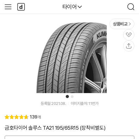
본문 바로가기
다
다나와
타이어
사
검
나
이
색
와
드
메
메
상품비교
인
뉴
관
심
공
유
1
2
등록월 2021.08.
이미지출처: 11번가
리
139
개
별
4.
뷰
점
8
금호타이어 솔루스 TA21 195/65R15 (장착비별도)