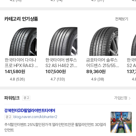
4.2
(10)
4.7
(14)
4.7
(37)
4.
카테고리 인기상품
전체보기
한국타이어 다이나
한국타이어 벤투스
금호타이어 솔루스
한국
프로 HPX RA43 2
S2 AS H462 215/
어드밴스 215/55R
S2 A
35/55R19
55R17
17
45R
141,580
원
107,500
원
89,360
원
137
4.8
(526)
4.7
(133)
4.9
(38)
4.
파워링크
가입신청
광고
강북헌터3D휠얼라이먼트타이어
blog.naver.com/kbhunter2
광고
추석할인이벤트 25%할인된가격 얼라인먼트전문 휠얼라인먼트 3D얼라
인먼트