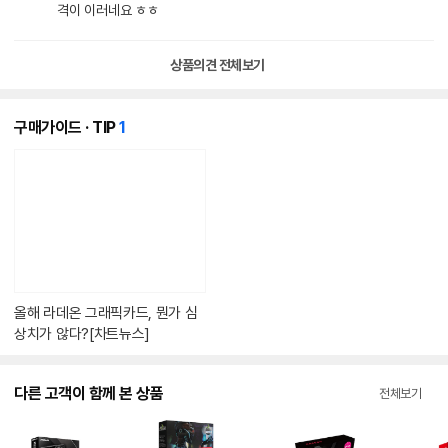
격이 이러네요 ㅎㅎ
상품의견 전체보기
개
구매가이드 · TIP
1
의
콘
텐
츠
가
있
습
니
다.
올해 라데온 그래픽카드, 뭔가 심
상치가 않다?[차트뉴스]
다른 고객이 함께 본 상품
전체보기