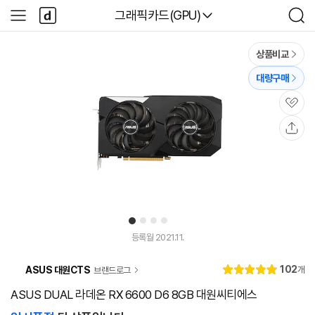
본문 바로가기
다
다나와
그래픽카드(GPU)
사
검
나
이
색
와
드
메
메
상품비교
인
뉴
대량구매
관
심
공
유
1
2
3
4
유
튜
등록월 2021.11.
브
동
리
102
ASUS 대원CTS
개
브랜드로그
영
별
4.
뷰
상
점
9
ASUS DUAL 라데온 RX 6600 D6 8GB 대원씨티에스