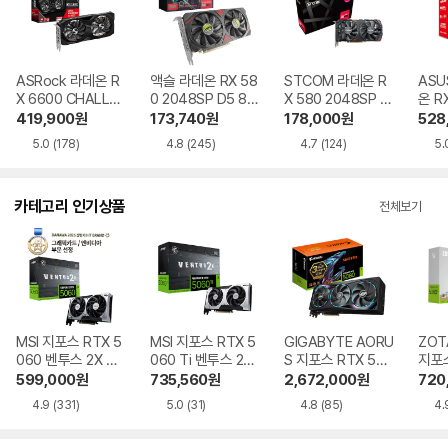
ASRock 라데온 R
액슬 라데온 RX 58
STCOM 라데온 R
ASU
X 6600 CHALLEN
0 2048SP D5 8G
X 580 2048SP G
온 RX
GER D D6 8GB 대
B R2 에즈윈
aming D5 8GB
GB
419,900
원
173,740
원
178,000
원
528
원씨티에스
5.0
(178)
4.8
(245)
4.7
(124)
5.
카테고리 인기상품
전체보기
MSI 지포스 RTX 5
MSI 지포스 RTX 5
GIGABYTE AORU
ZOT
060 벤투스 2X OC
060 Ti 벤투스 2X
S 지포스 RTX 508
지포스
D7 8GB
OC 플러스 D7 8G
0 MASTER D7 16
Ti T
599,000
원
735,560
원
2,672,000
원
720
B
GB 제이씨현
D7 
4.9
(331)
5.0
(31)
4.8
(85)
4.