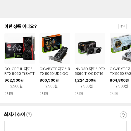
이런 상품 어때요?
광고
COLORFUL 지포스
GIGABYTE 지포스 R
INNO3D 지포스 RTX
GIGABYTE 
RTX 5060 Ti BATT
TX 5060 UD2 OC
5060 Ti OC D7 16
TX 5060 EAG
LE AX DUO D7 16G
D7 8GB Nano LP 제
GB TWIN X2
C ICE D7 8G
962,900
806,900
1,224,200
804,800
원
원
원
원
B 도우정보
이씨현
씨현
2,500원
2,500원
2,500원
2,500원
다나와
다나와
다나와
다나와
네이버
네이버
네이버
네이버
페이
페이
페이
페이
최저가 추이
최
알
저
림
가
받