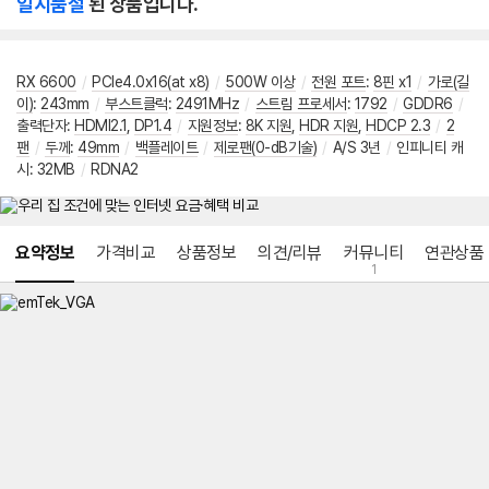
일시품절
된 상품입니다.
RX 6600
/
PCIe4.0x16(at x8)
/
500W 이상
/
전원 포트
:
8핀 x1
/
가로(길
이)
:
243mm
/
부스트클럭
:
2491MHz
/
스트림 프로세서
:
1792
/
GDDR6
/
출력단자
:
HDMI2.1
,
DP1.4
/
지원정보
:
8K 지원
,
HDR 지원
,
HDCP 2.3
/
2
팬
/
두께
:
49mm
/
백플레이트
/
제로팬(0-dB기술)
/
A/S 3년
/
인피니티 캐
시: 32MB
/
RDNA2
메뉴 네비게이션
요약정보
가격비교
상품정보
의견/리뷰
커뮤니티
연관상품
1