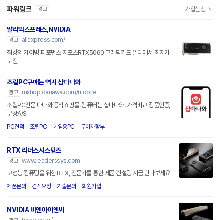
파워링크
가입신청
광고
알리익스프레스,NVIDIA
aliexpress.com/
광고
최강의 게이밍 퍼포먼스 지포스RTX5060 그래픽카드 알리에서 최저가
도전
조립PC구매는 역시 샵다나와
mshop.danawa.com/mobile
광고
조립PC전문 다나와 공식쇼핑몰. 컴퓨터는 샵다나와! 가격비교 정품인증,
무상A/S
PC견적
조립PC
게임용PC
무이자할부
RTX 리더스시스템즈
www.leaderssys.com
광고
고성능 컴퓨팅을 위한 RTX, 전문가를 통한 제품 컨설팅 지금 만나보세요
제품문의
견적요청
기술문의
회원가입
NVIDIA 비엔아이엔씨
bninc.co.kr/