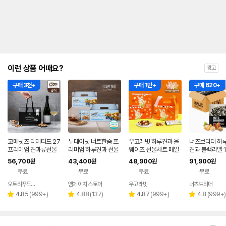
이런 상품 어때요?
광고
구매 3천+
구매 1만+
구매 620+
고메넛츠 리미티드 27
투데이넛 너트한줌 프
우고래빗 하루견과 올
너츠브라더 하
프리미엄 견과류선물
리미엄 하루견과 선물
웨이즈 선물세트 매일
견과 블랙라벨 1
세트
세트 20g, 30봉X2세
한줌 견과류 60 80 1
견과류선물세트
56,700
43,400
48,900
91,900
원
원
원
원
트 (총 60봉)
50(100봉+50봉)
라벨 브라질넛 
무료
무료
무료
무료
오트리푸드빌리지
엠에이치 스토어
우고래빗
너츠브라더
네이버
페이
리
리
리
리
4.85
(
999+
)
4.88
(
137
)
4.87
(
999+
)
4.8
(
999+
)
별
별
별
별
뷰
뷰
뷰
뷰
점
점
점
점
수
수
수
수