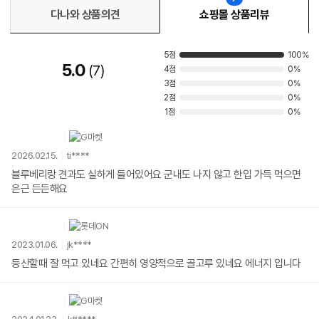
다나와 상품의견
쇼핑몰 상품리뷰
5점
100%
5.0
7
4점
0%
3점
0%
2점
0%
1점
0%
2026.02.15.
ti****
블루베리랑 견과도 실하게 들어있어요 군내도 나지 않고 한입 가득 먹으면
은근 든든해요
2023.01.06.
jk****
등산할때 잘 먹고 있네요 간편히 영양적으로 골고루 있네요 에너지 입니다