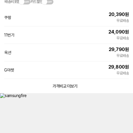
배송비포함
카드할인
20,390
원
쿠팡
빠른배송
무료배송
24,090
원
11번가
무료배송
29,790
원
옥션
무료배송
29,800
원
G마켓
무료배송
가격비교 더보기