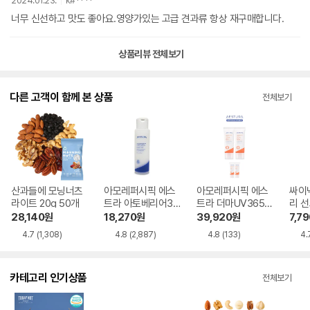
2024.01.23.
k#****
너무 신선하고 맛도 좋아요.영양가있는 고급 견과류 항상 재구매합니다.
상품리뷰 전체보기
다른 고객이 함께 본 상품
전체보기
산과들에 모닝너츠
아모레퍼시픽 에스
아모레퍼시픽 에스
싸이
라이트 20g 50개
트라 아토베리어36
트라 더마UV365
리 선
5 하이드로 에센스
비타C 광채수분 선
2개
28,140
원
18,270
원
39,920
원
7,79
200ml 1개
크림 40ml 2개
4.7
(1,308)
4.8
(2,887)
4.8
(133)
4.
카테고리 인기상품
전체보기