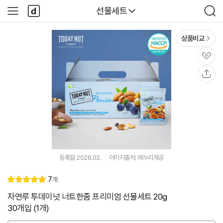
본문 바로가기
다
다나와
선물세트
사
검
나
이
색
와
드
메
메
상품비교
인
뉴
관
심
공
유
등록월 2026.02.
이미지출처: 에누리제공
리
7
개
별
5.
뷰
점
0
자연루 투데이넛 너트한줌 프리미엄 선물세트 20g
30개입 (1개)