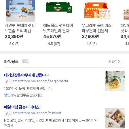
자연루 투데이넛 너
애드웰스 넛츠데이
우고래빗 올웨이즈
해맑
트한줌 프리미엄 선
넛츠패밀리 견과세
하루견과 선물세트
넛 너
물세트 20g 30개
트 20g 30개입
20g 50개입
선물세
20,390
원
45,870
원
37,900
원
34,
입
개입 
5.0
(7)
4.5
(67)
4.8
(6)
4.
파워링크
가입신청
광고
태기산잣은 야무지게 만듭니다
smartstore.naver.com/taegipinenut
광고
100% 국내산잣 빠르게 배송합니다.
할인
3% 할인쿠폰 받으세요
매일 아침 굽는 미미너츠!
smartstore.naver.com/mimioat
광고
NO 오일, 설탕, 건과일, 씨앗류! 미미오트에서 매일 아침 굽는 프리미엄
견과류