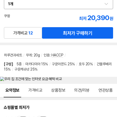
1개
옵
션
선
20,390
쿠팡
최저
원
택
로켓배송
최저가 구매하기
가격비교
12
하루견과세트
/
무게
:
20g
/
인증
:
HACCP
/
[구성]
5종
/
마카다미아 15%
/
구운아몬드 25%
/
호두 20%
/
건블루베리
15%
/
구운캐슈넛 25%
메뉴 네비게이션
요약정보
가격비교
상품정보
의견/리뷰
연관상품
쇼핑몰별 최저가