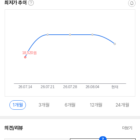
최저가 추이
최
알
저
림
가
받
추
는
이
중
란?
1개월
3개월
6개월
12개월
24개월
의견/리뷰
더보기
7