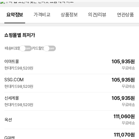
메뉴 네비게이션
요약정보
가격비교
상품정보
의견/리뷰
연관상품
쇼핑몰별 최저가
배송비포함
카드할인
105,935
원
이마트몰
현대카드
98,520원
무료배송
105,935
원
SSG.COM
현대카드
98,520원
무료배송
105,935
원
신세계몰
현대카드
98,520원
무료배송
111,060
원
옥션
무료배송
111,070
원
G마켓