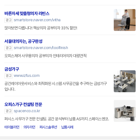
바른자세 맞춤형의자 라빈스
smartstore.naver.com/vitha
광고
앉아보면 다릅니다! 책상의자 공부의자 33% 할인!
서울대의자는, 공구완성
smartstore.naver.com/toolfinish
광고
오피스체어 사무용의자 공부의자 인테리어의자 대량견적
금성가구
www.izfus.com
광고
공간레이아웃서비스와 최적화된 시스템 사무공간을 추구하는 금성가구
입니다.
오피스가구 컨설팅 전문
spacenco.co.kr
광고
퍼시스 사무가구 전문 컨설팅. 공간 분석부터 납품 AS까지 스페이스엔코.
테이블라인
의자라인
퍼시스솔루션
납품사례