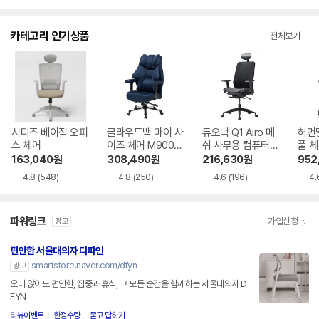
카테고리 인기상품
전체보기
시디즈 베이직 오피
클라우드백 마이 사
듀오백 Q1 Airo 메
허먼
스 체어
이즈 체어 M900M
쉬 사무용 컴퓨터
풀 
Q 2.0 게이밍 의자
책상 의자
레스
163,040
원
308,490
원
216,630
원
952
4.8
(548)
4.8
(250)
4.6
(196)
4.
파워링크
가입신청
광고
편안한 서울대의자 디파인
smartstore.naver.com/dfyn
광고
오래 앉아도 편안한, 집중과 휴식, 그 모든 순간을 함께하는 서울대의자 D
FYN
리뷰이벤트
한정수량
묻고 답하기