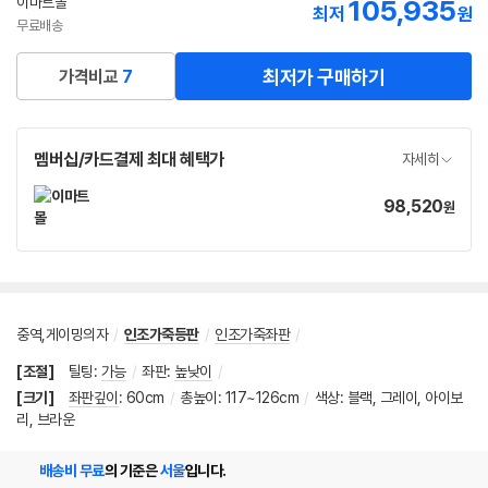
이마트몰
105,935
최저
원
무료배송
최저가 구매하기
가격비교
7
멤버십/카드결제 최대 혜택가
자세히
98,520
가
원
격
중역,게이밍의자
/
인조가죽등판
/
인조가죽좌판
/
[조절]
틸팅
:
가능
/
좌판
:
높낮이
/
[크기]
좌판깊이
:
60cm
/
총높이
:
117~126cm
/
색상: 블랙, 그레이, 아이보
리, 브라운
배송비 무료
의 기준은
서울
입니다.