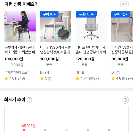
이런 상품 어때요?
광고
구매 10+
구매 850+
구매 1천+
공부의자 서울대 풀메
디파인 IV30의자 + 쿨
레니프 유니백체어 서
디파인 IV30 
쉬 회의용 바퀴없는 피
냉감방석 셋트 서울대
울대 인생 공부의자 학
집중력 공부 팔
치블리 에어본
수험생 여름 차량용 쿨
생 책상 사무용 사무실
퀴 없는 연세대
139,000
109,800
129,000
89,800
원
원
원
원
링 벌집 메쉬 통풍
컴퓨터 화이트
자 45퓨어베이
9,000원
무료
무료
무료
피치블리체어 스토어
DFYN
레니프
DFYN
네이버
페이
리
리
리
리
4.81
(
248
)
5
(
1
)
4.71
(
999+
)
4.8
(
999+
)
별
별
별
별
뷰
뷰
뷰
뷰
점
점
점
점
수
수
수
수
최저가 추이
최
알
저
림
가
받
추
는
이
중
란?