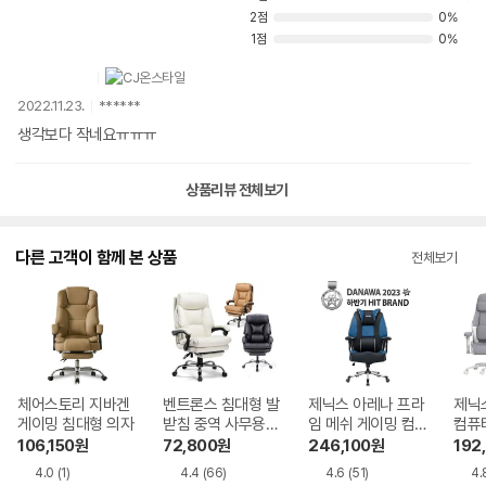
2점
0%
1점
0%
2022.11.23.
******
생각보다 작네요ㅠㅠㅠ
상품리뷰 전체보기
다른 고객이 함께 본 상품
전체보기
체어스토리 지바겐
벤트론스 침대형 발
제닉스 아레나 프라
제닉
게이밍 침대형 의자
받침 중역 사무용
임 메쉬 게이밍 컴
컴퓨
의자
퓨터의자
106,150
원
72,800
원
246,100
원
192
4.0
(1)
4.4
(66)
4.6
(51)
4.