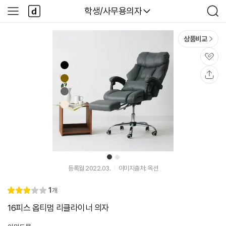
본문 바로가기
다
다나와
학생/사무용의자
사
검
나
이
색
와
드
메
메
상품비교
인
뉴
관
심
공
유
1
2
등록월 2022.03.
이미지출처: 옥션
리
1
개
별
3.
뷰
점
0
16피스 옵티멈 리클라이너 의자