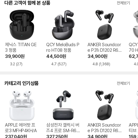
다른 고객이 함께 본 상품
전체보기
제닉스 TITAN GE
QCY MeloBuds P
ANKER Soundcor
QCY
3 정품
ro HT08 정품
e P31i D1202 R60
70 
i NC 정품
39,900
원
44,500
원
34,900
원
62,
3.2
(27)
4.7
(527)
4.8
(1,368)
4.
카테고리 인기상품
전체보기
APPLE 에어팟 프
삼성전자 갤럭시 버
ANKER Soundcor
APP
로3 MFHP4KH/A
즈4 프로 SM-R64
e P31i D1202 R60
티브
0
i NC
MXP
237,040
원
327,250
원
34,900
원
159