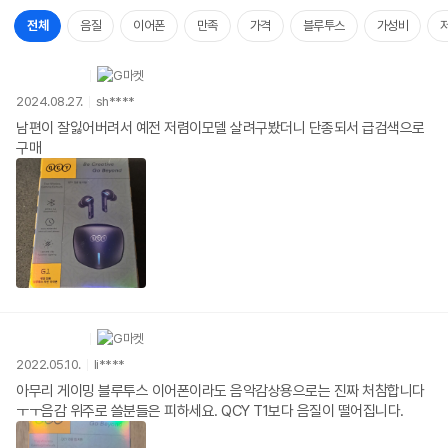
전체
음질
이어폰
만족
가격
블루투스
가성비
2024.08.27.
sh****
남편이 잘잃어버려서 예전 저렴이모델 살려구봤더니 단종되서 급검색으로
구매
2022.05.10.
li****
아무리 게이밍 블루투스 이어폰이라도 음악감상용으로는 진짜 처참합니다
ㅜㅜ음감 위주로 쓸분들은 피하세요. QCY T1보다 음질이 떨어집니다.