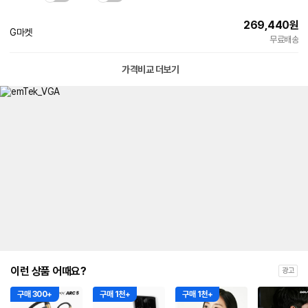
269,440
원
G마켓
무료배송
가격비교 더보기
이런 상품 어때요?
광고
구매 300+
구매 1천+
구매 1천+