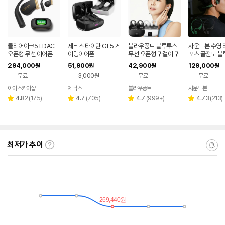
클리어아크5 LDAC
제닉스 타이탄 GE5 게
블라우풍트 블루투스
사운드본 수영 
오픈형 무선 이어폰
이밍이어폰
무선 오픈형 귀걸이 귀
포츠 골전도 블
찌형 이어폰 귀걸이형
오픈형 무선 이
294,000
51,900
42,900
129,000
원
원
원
원
이어클립 러닝 귀찌이
S01 런소닉
무료
3,000원
무료
무료
어폰
아이스카이샵
제닉스
블라우풍트
사운드본
네이버
네이버
네이버
페이
페이
페이
리
리
리
리
4.82
(
175
)
4.7
(
705
)
4.7
(
999+
)
4.73
(
213
)
별
별
별
별
뷰
뷰
뷰
뷰
점
점
점
점
수
수
수
수
최저가 추이
최
알
저
림
가
받
추
는
이
중
란?