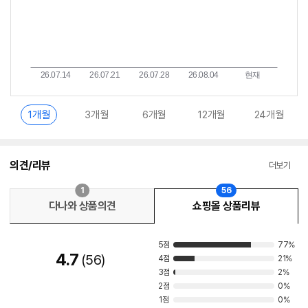
1개월
3개월
6개월
12개월
24개월
의견/리뷰
더보기
1
56
다나와 상품의견
쇼핑몰 상품리뷰
5점
77%
4.7
56
4점
21%
3점
2%
2점
0%
1점
0%