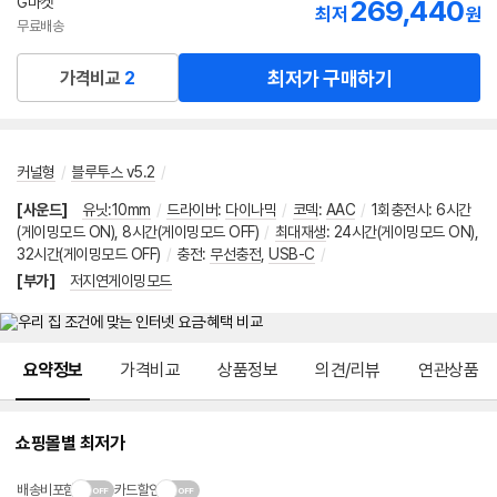
G마켓
269,440
최저
원
무료배송
최저가 구매하기
가격비교
2
커널형
/
블루투스 v5.2
/
[사운드]
유닛:10mm
/
드라이버
:
다이나믹
/
코덱
:
AAC
/
1회충전시
:
6시간
(게이밍모드 ON), 8시간(게이밍모드 OFF)
/
최대재생
:
24시간(게이밍모드 ON),
32시간(게이밍모드 OFF)
/
충전
:
무선충전
,
USB-C
/
[부가]
저지연게이밍모드
메뉴 네비게이션
요약정보
가격비교
상품정보
의견/리뷰
연관상품
쇼핑몰별 최저가
배송비포함
카드할인