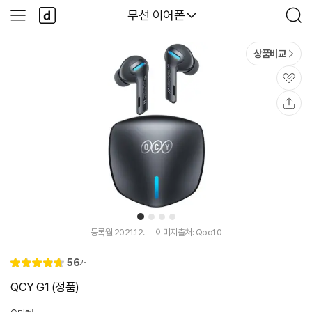
본문 바로가기
다
다나와
무선 이어폰
사
검
나
이
색
와
드
메
메
상품비교
인
뉴
관
심
공
유
1
2
3
4
등록월 2021.12.
이미지출처: Qoo10
리
56
개
별
4.
뷰
점
7
QCY G1 (정품)