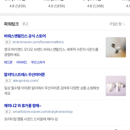
4.8
(1,829)
4.9
(1,859)
4.8
(1,368)
4.
파워링크
가입신청
광고
바워스앤윌킨스 공식 스토어
brand.naver.com/bowerswilkins
광고
영국 하이엔드 오디오 브랜드 바워스앤윌킨스. 세계적 수준의 사운드를
경험하세요.
헤드폰
이어버드
무선스피커
알리익스프레스 무선이어폰
aliexpress.com/
광고
일상 필수템 이어폰! 알리에서 무선이어폰 검색후 다양한 상품 쇼핑해보
세요
제미니2 와 휴가를 함께~
smartstore.naver.com/earphoneshop
광고
프리미엄 명품 사운드 드비알레 제미니2