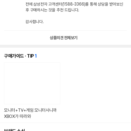
전에 삼성전자 고객센터(1588-3366)를 통해 상담을 받아보신
후 구매하시는 것을 추천 드립니다.
감사합니다.
상품의견 전체보기
개
구매가이드 · TIP
1
의
콘
텐
츠
가
있
습
니
다.
모니터+TV+게임 모니터사니까
XBOX가 따라와