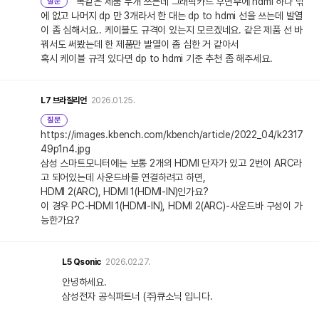
똑같은 제품 두개 쓰는데 그래픽카드 후면부에 hdmi 하나 밖
질문
에 없고 나머지 dp 만 3개라서 한 대는 dp to hdmi 선을 쓰는데 발열
이 좀 심해서요.. 케이블도 규격이 있는지 모르겠네요. 같은 제품 선 바
꿔서도 써봤는데 한 제품만 발열이 좀 심한 거 같아서
혹시 케이블 규격 있다면 dp to hdmi 기준 추천 좀 해주세요.
L7
브라질리언
2026.01.25.
질문
https://images.kbench.com/kbench/article/2022_04/k2317
49p1n4.jpg
삼성 스마트모니터에는 보통 2개의 HDMI 단자가 있고 2번이 ARC라
고 되어있는데 사운드바를 연결하려고 하면,
HDMI 2(ARC), HDMI 1(HDMI-IN)인가요?
이 경우 PC-HDMI 1(HDMI-IN), HDMI 2(ARC)-사운드바 구성이 가
능한가요?
L5
Qsonic
2026.02.27.
안녕하세요.
삼성전자 공식파트너 (주)큐소닉 입니다.