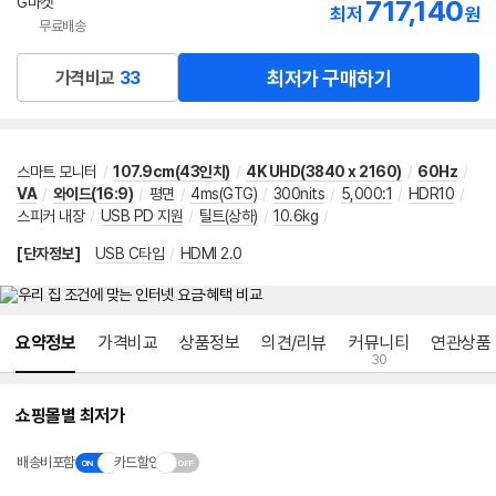
G마켓
717,140
최저
원
무료배송
최저가 구매하기
가격비교
33
스마트 모니터
/
107.9cm(43인치)
/
4K UHD(3840 x 2160)
/
60Hz
/
VA
/
와이드(16:9)
/
평면
/
4ms(GTG)
/
300nits
/
5,000:1
/
HDR10
/
스피커 내장
/
USB PD 지원
/
틸트(상하)
/
10.6kg
/
[단자정보]
USB C타입
/
HDMI 2.0
메뉴 네비게이션
요약정보
가격비교
상품정보
의견/리뷰
커뮤니티
연관상품
30
쇼핑몰별 최저가
배송비포함
카드할인