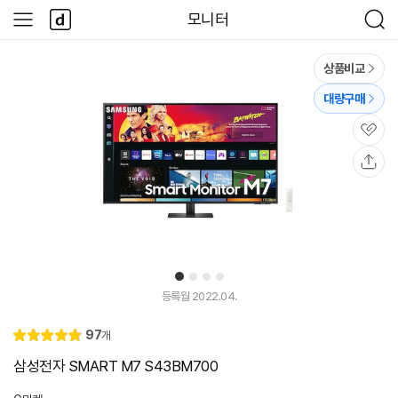
본문 바로가기
다
모니터
사
검
나
이
색
와
드
메
메
상품비교
인
뉴
대량구매
관
심
공
유
1
2
3
4
등록월 2022.04.
리
97
개
별
4.
뷰
점
9
삼성전자 SMART M7 S43BM700