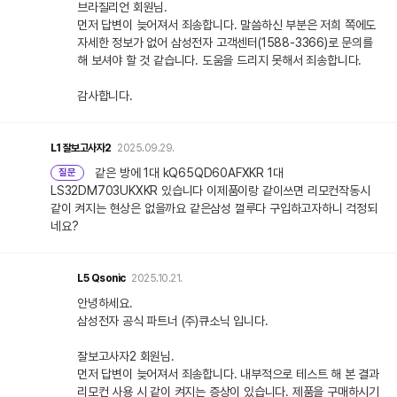
브라질리언 회원님.
먼저 답변이 늦어져서 죄송합니다. 말씀하신 부분은 저희 쪽에도
자세한 정보가 없어 삼성전자 고객센터(1588-3366)로 문의를
해 보셔야 할 것 같습니다. 도움을 드리지 못해서 죄송합니다.
감사합니다.
L1
잘보고사자2
2025.09.29.
같은 방에 1대 kQ65QD60AFXKR 1대
질문
LS32DM703UKXKR 있습니다 이제품이랑 같이쓰면 리모컨작동시
같이 켜지는 현상은 없을까요 같은삼성 껄루다 구입하고자하니 걱정되
네요?
L5
Qsonic
2025.10.21.
안녕하세요.
삼성전자 공식 파트너 (주)큐소닉 입니다.
잘보고사자2 회원님.
먼저 답변이 늦어져서 죄송합니다. 내부적으로 테스트 해 본 결과
리모컨 사용 시 같이 켜지는 증상이 있습니다. 제품을 구매하시기