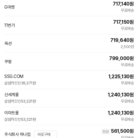
717,140
원
G마켓
빠른배송
무료배송
717,150
원
11번가
빠른배송
무료배송
719,640
원
옥션
빠른배송
2,500원
799,000
원
쿠팡
무료배송
1,225,130
원
SSG.COM
삼성카드
1,139,371원
무료배송
1,240,130
원
신세계몰
삼성카드
1,153,321원
무료배송
1,240,130
원
이마트몰
삼성카드
1,153,321원
무료배송
561,500
원
현금
주식회사 하나컴
바로구매
무료배송