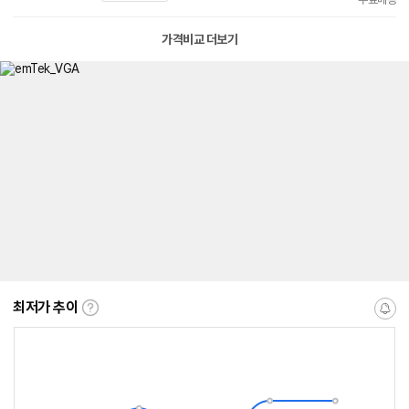
가격비교 더보기
최저가 추이
최
알
저
림
가
받
추
는
이
중
란?