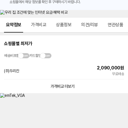
쇼핑몰에서 해당 정보를 확인 후 구매하시기 바랍니다.
메뉴 네비게이션
요약정보
가격비교
상품정보
의견/리뷰
연관상품
쇼핑몰별 최저가
배송비포함
카드할인
2,090,000
원
(주)두리칸
무료배송
가격비교 더보기