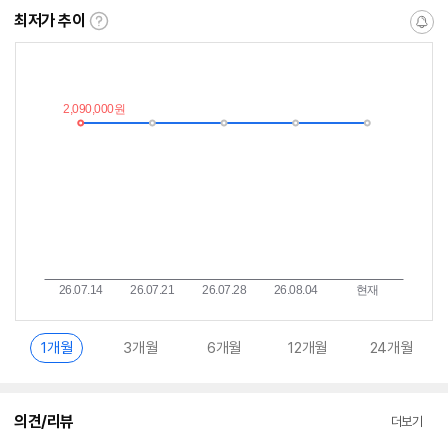
최저가 추이
최
알
저
림
가
받
추
는
이
중
란?
1개월
3개월
6개월
12개월
24개월
의견/리뷰
더보기