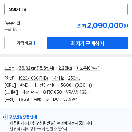
SSD 1TB
옵
션
선
(주)두리칸
2,090,000
최저
원
택
무료배송
최저가 구매하기
가격비교
1
노트북
/
39.62cm(15.6인치)
/
2.29kg
/
윈도우10(설치)
/
[화면]
1920x1080(FHD)
/
144Hz
/
250nit
/
[CPU]
AMD
/
라이젠5-4세대
/
5600H (3.3GHz)
/
[그래픽]
외장그래픽
/
GTX1650
/
VRAM: 4GB
/
[구성]
16GB
/
용량
:
1TB
/
DC
/
52.5Wh
구성변경상품 안내
제품을 개봉한 후 구성을 변경하여 판매하는 제품입니다.
일부 제조사의 경우 A/S가 안 될 수 있으니