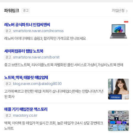
파워링크
가입신청
광고
레노버 공식파트너 인컴씨앤씨
smartstore.naver.com/incomss
광고
레노버 아이디어패드 슬림3, 합리적인 가격으로 만나보세요
세이퍼컴퓨터 랩탑 노트북
smartstore.naver.com/bornit
광고
중고 브랜드노트북, 리사이클노트북 차별화된 클린 서비스로 가성비,가심비노트북 판매
노트북,맥북,태블릿 매입업체
blog.naver.com/paladog8030
광고
고가에 빠르고 편안한 매입! 저희가 삽니다!매입O,판매는 안합니다!/17년
된 회사
애플 기기 매입전문 맥스토리
macstory.co.kr
광고
맥북, 아이맥 등 매입가격 실시간 조회, 높은 매입가! 24시 상담 강변테크
노마트