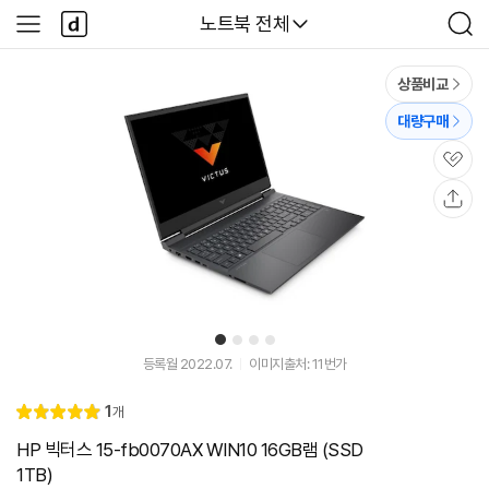
본문 바로가기
다
다나와
노트북 전체
사
검
나
이
색
와
드
메
메
상품비교
인
뉴
대량구매
관
심
공
유
1
2
3
4
등록월 2022.07.
이미지출처: 11번가
리
1
개
별
5.
뷰
점
0
HP 빅터스 15-fb0070AX WIN10 16GB램 (SSD
1TB)