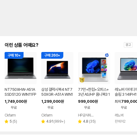
이런 상품 어때요?
광고
구매 10+
구매 260+
NT750XHW-A51A
삼성 갤럭시북4 NT7
77만+한컴+오피스+
레노버 아이디
SSD512G WIN11FP
50XGR-A51A WIN1
3년 AS/HP 옴니북3 1
슬림 3 14IPH1
P(버젼UP설치) 삼성
1 FPP(버젼UP설치)
6인치 사무용 대학생
Q005LKR 8
1,749,000
1,299,000
999,000
799,00
원
원
원
최저
전자 갤럭시북5 노트
업무용 학생용 사무용
저렴한 대학생 노트북
무료
무료
무료
무료
북
노트북 문스톤그레이
Ckfarm
Ckfarm
HP공식파트너 이텍컴퓨터
레노버
네이버
네이버
네이버
페이
페이
페이
리
리
리
5
(
5
)
4.91
(
999+
)
4.8
(
35
)
판매처2
별
별
별
뷰
뷰
뷰
점
점
점
수
수
수