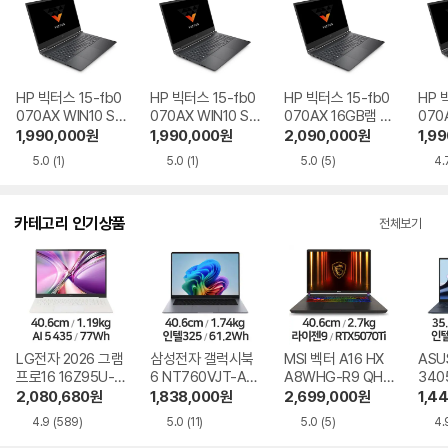
HP 빅터스 15-fb0
HP 빅터스 15-fb0
HP 빅터스 15-fb0
HP 
070AX WIN10 SS
070AX WIN10 SS
070AX 16GB램 S
070
D 500GB
D 1TB
SD 1TB
1,990,000
원
1,990,000
원
2,090,000
원
1,9
5.0
(1)
5.0
(1)
5.0
(5)
4.
카테고리 인기상품
전체보기
LG전자 2026 그램
삼성전자 갤럭시북
MSI 벡터 A16 HX
ASU
프로16 16Z95U-G
6 NT760VJT-A51
A8WHG-R9 QHD
340
S5WK
A
+
9W
2,080,680
원
1,838,000
원
2,699,000
원
1,4
4.9
(589)
5.0
(11)
5.0
(5)
4.