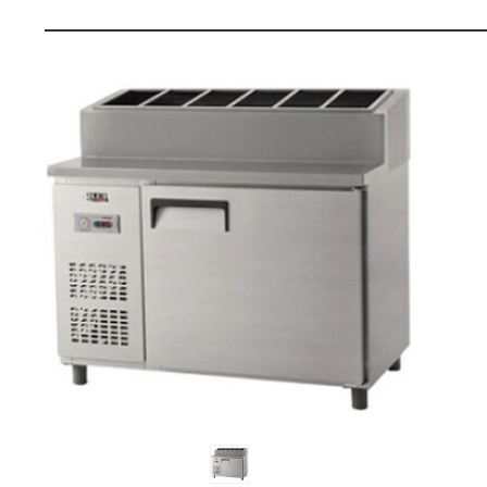
와
펙
가
격
비
교