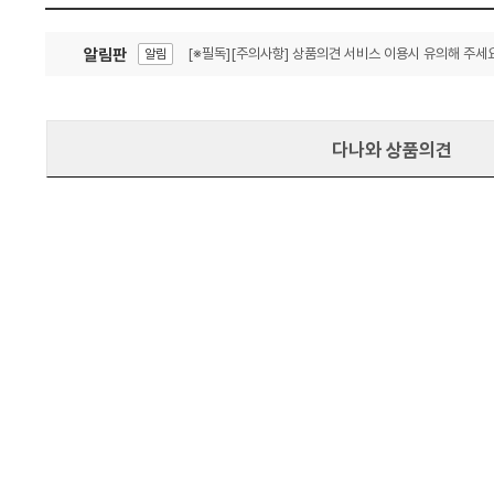
알림판
[※필독][주의사항] 상품의견 서비스 이용시 유의해 주세요
알림
잦은 오류, PC속도 잡자! PC안정화 위해 이건 꼭!
알림
다나와 상품의견