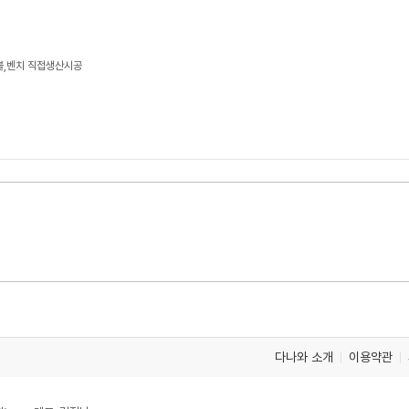
이블,벤치 직접생산시공
다나와 소개
이용약관