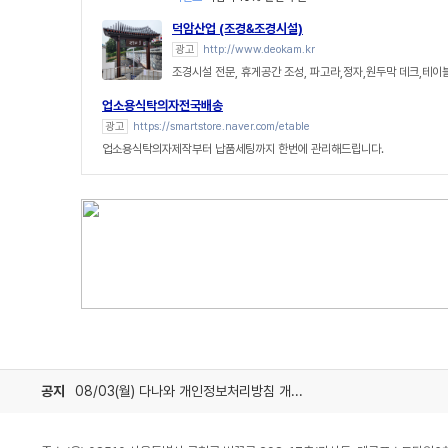
덕암산업 (조경&조경시설)
광고
http://www.deokam.kr
조경시설 전문, 휴게공간 조성, 파고라,정자,원두막 데크,테
업소용식탁의자전국배송
광고
https://smartstore.naver.com/etable
업소용식탁의자제작부터 납품세팅까지 한번에 관리해드립니다.
공지
08/03(월) 다나와 개인정보처리방침 개정 안내