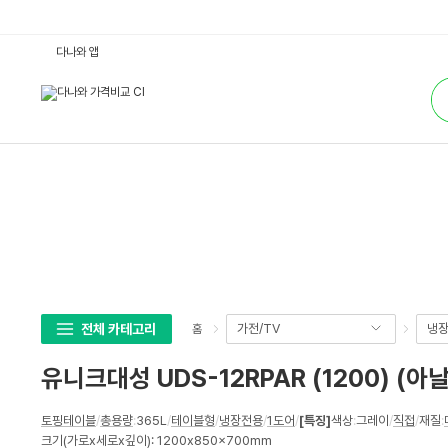
유
다나와 앱
니
크
통
대
합
성
검
U
색
D
S
-
1
2
R
P
A
R
(1
2
0
0)
(아
날
전체 카테고리
가전/TV
냉장
홈
로
그/
내
유니크대성 UDS-12RPAR (1200) (
부
스
텐)
상
:
토핑테이블
/
총용량
:
365L
/
테이블형
/
냉장전용
/
1도어
/
[특징]
색상
:
그레이
/
직접
/
재질
:
세
다
크기(가로x세로x깊이): 1200x850x700mm
나
스