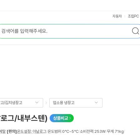
자동차
조립PC
고/김치냉장고
업소용 냉장고
아날로그/내부스텐)
상품비교
메탈
/
[편의]
온도설정: 아날로그
/
온도범위
:
0℃~5℃
/
소비전력
:
253W
/
무게
:
71kg
/