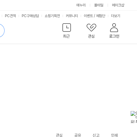
에누리
몰테일
메이크샵
서
PC견적
PC구매상담
쇼핑기획전
커뮤니티
이벤트
/
체험단
더보기
비
검
색
최근
관심
로그인
스
관심
공유
신고
인쇄