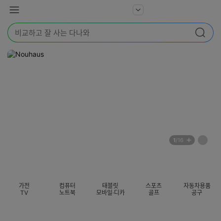
본문 바로가기
다
서
메
나
비
뉴
와
검
스
검색
색
더
어
보
를
기
입
력
해
주
세
요
배
페
1
/16
너
이
전
자
섹션 카테고리
지
체
동
보
롤
기
링
가전
컴퓨터
태블릿
스포츠
자동차용품
멈
TV
노트북
모바일·디카
골프
공구
춤