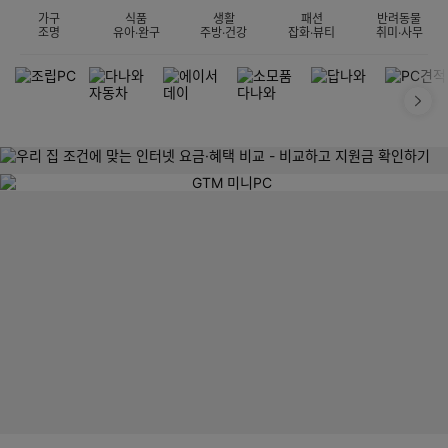
가구
식품
생활
패션
반려동물
조명
유아·완구
주방·건강
잡화·뷰티
취미·사무