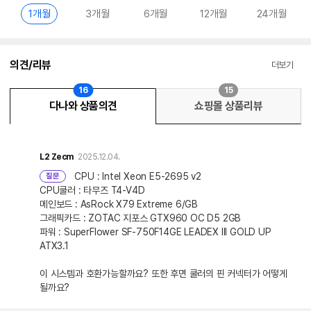
1개월
3개월
6개월
12개월
24개월
의견/리뷰
더보기
16
15
다나와 상품의견
쇼핑몰 상품리뷰
L2
Zecm
2025.12.04.
CPU : Intel Xeon E5-2695 v2
질문
CPU쿨러 : 타무즈 T4-V4D
메인보드 : AsRock X79 Extreme 6/GB
그래픽카드 : ZOTAC 지포스 GTX960 OC D5 2GB
파워 : SuperFlower SF-750F14GE LEADEX III GOLD UP
ATX3.1
이 시스템과 호환가능할까요? 또한 후면 쿨러의 핀 커넥터가 어떻게
될까요?