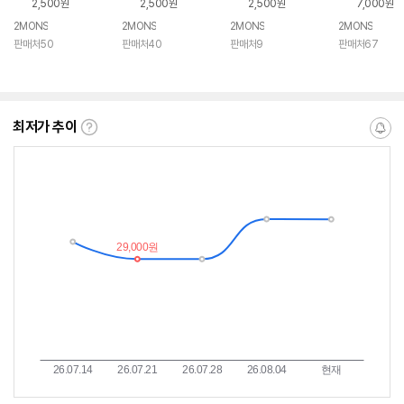
2,500원
2,500원
2,500원
7,000원
2MONS
2MONS
2MONS
2MONS
판매처50
판매처40
판매처9
판매처67
최저가 추이
최
알
저
림
가
받
추
는
이
중
란?