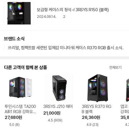
보급형 케이스의 정석~! 3RSYS R150 (블랙)
2024.09.14.
2
브랜드 소식
쓰리알, 컴팩트함 세련된 입체감 미니타워 케이스 R370 RGB 출시 소식.
다른 고객이 함께 본 상품
전체보기
투민시스템 TA200
3RSYS J210 해머
3RSYS R370 RG
앱코 
AIR1 RGB 강화유
B 블랙
강화
21,000
원
리 블랙
27,680
원
26,360
원
35,
4.5
(909)
5.0
(8)
4.9
(23)
4.