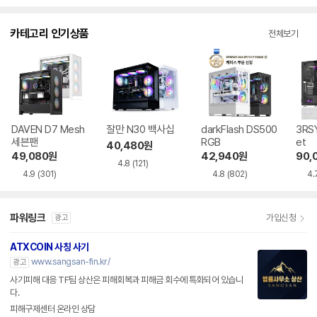
카테고리 인기상품
전체보기
DAVEN D7 Mesh
잘만 N30 백사십
darkFlash DS500
3RSY
세븐팬
RGB
et
40,480
원
49,080
원
42,940
원
90,
4.8
(121)
4.9
(301)
4.8
(802)
4.
파워링크
가입신청
광고
ATXCOIN 사칭 사기
www.sangsan-fin.kr/
광고
사기피해 대응 TF팀 상산은 피해회복과 피해금 회수에 특화되어 있습니
다.
피해구제센터 온라인 상담