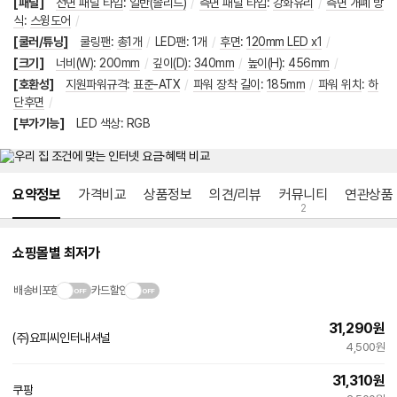
[패널]
전면 패널 타입
:
일반(솔리드)
/
측면 패널 타입
:
강화유리
/
측면 개폐 방
식
:
스윙도어
/
[쿨러/튜닝]
쿨링팬
:
총1개
/
LED팬
:
1개
/
후면
:
120mm LED x1
/
[크기]
너비(W)
:
200mm
/
깊이(D)
:
340mm
/
높이(H)
:
456mm
/
[호환성]
지원파워규격
:
표준-ATX
/
파워 장착 길이
:
185mm
/
파워 위치
:
하
단후면
/
[부가기능]
LED 색상
:
RGB
메뉴 네비게이션
요약정보
가격비교
상품정보
의견/리뷰
커뮤니티
연관상품
2
쇼핑몰별 최저가
배송비포함
카드할인
31,290
원
(주)요피씨인터내셔널
4,500원
31,310
원
쿠팡