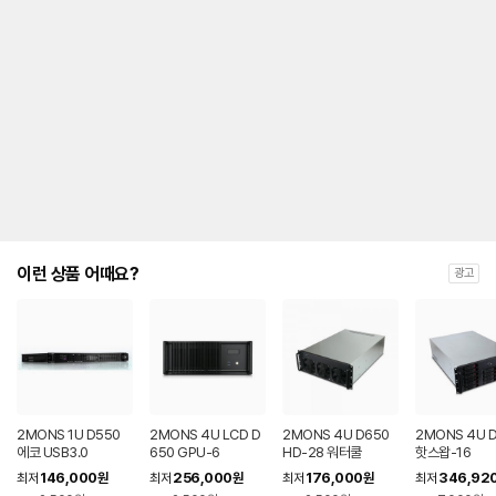
이런 상품 어때요?
광고
2MONS 1U D550
2MONS 4U LCD D
2MONS 4U D650
2MONS 4U 
에코 USB3.0
650 GPU-6
HD-28 워터쿨
핫스왑-16
146,000
256,000
176,000
346,92
최저
원
최저
원
최저
원
최저