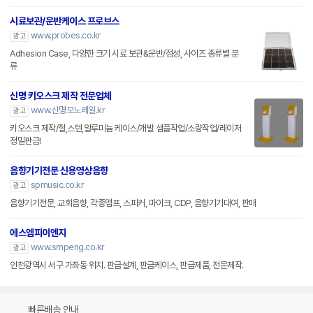
시료보관/운반케이스 프로브스
www.probes.co.kr
광고
Adhesion Case, 다양한 크기 시료 보관&운반/점성, 사이즈 종류별 분
류
신명 키오스크 제작 전문업체
www.신명모노레일.kr
광고
키오스크 제작/철,스텐,알루미늄 케이스/개발 샘플작업/소량작업/레이저
정밀판금!
음향기기전문 신용영상음향
spmusic.co.kr
광고
음향기기전문, 교회음향, 각종앰프, 스피커, 마이크, CDP, 음향기기대여, 판매
에스엠피이엔지
www.smpeng.co.kr
광고
인천광역시 서구 가좌동 위치. 판금설계, 판금케이스, 판금제품, 전문제작.
빠른배송 안내