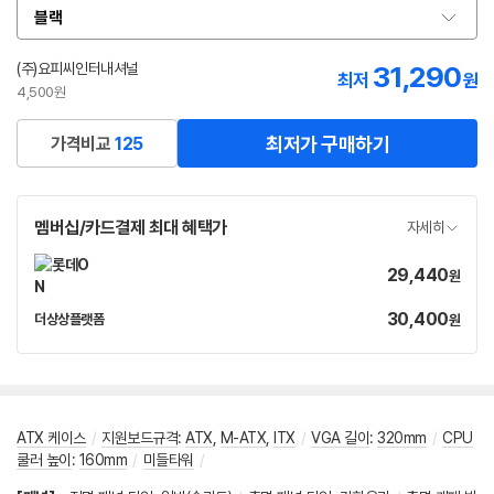
블랙
옵
션
선
(주)요피씨인터내셔널
31,290
최저
원
택
4,500원
최저가 구매하기
가격비교
125
멤버십/카드결제 최대 혜택가
자세히
29,440
가
원
격
30,400
가
더상상플랫폼
원
네
격
이
버
페
이
ATX 케이스
/
지원보드규격
:
ATX
,
M-ATX
,
ITX
/
VGA 길이
:
320mm
/
CPU
쿨러 높이
:
160mm
/
미들타워
/