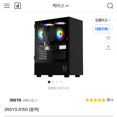
본문 바로가기
다
다나와
케이스
사
검
나
이
색
와
드
메
메
상품비교
인
뉴
대량구매
관
심
공
유
1
2
3
4
유
튜
등록월 2023.02.
브
동
리
15
3RSYS
개
브랜드로그
영
별
4.
뷰
상
점
9
3RSYS R150 (블랙)