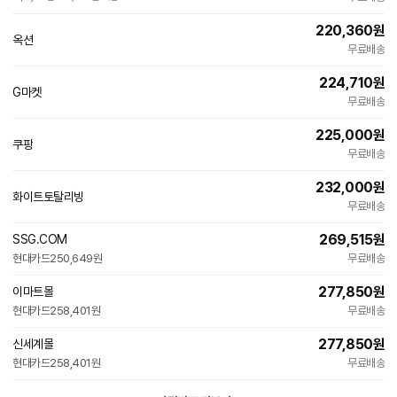
220,360
원
옥션
빠른배송
무료배송
224,710
원
G마켓
빠른배송
무료배송
225,000
원
쿠팡
무료배송
232,000
원
화이트토탈리빙
네
무료배송
이
버
269,515
원
SSG.COM
페
현대카드
250,649원
이
무료배송
277,850
원
이마트몰
현대카드
258,401원
무료배송
277,850
원
신세계몰
현대카드
258,401원
무료배송