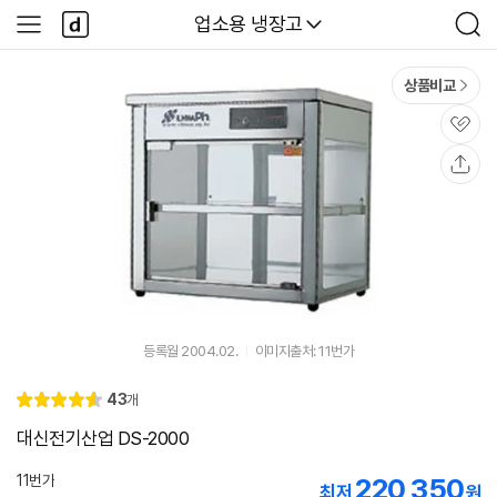
본문 바로가기
다
다나와
업소용 냉장고
사
검
나
이
색
와
드
메
메
상품비교
인
뉴
관
심
공
유
등록월 2004.02.
이미지출처: 11번가
리
43
개
별
4.
뷰
점
6
대신전기산업 DS-2000
11번가
220,350
최저
원