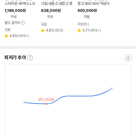
스타리온 45박스 LG
크림 냉동고 냉장고 영
장고 900 500 직냉식
A/S 영업용 대형 올냉
업용 대형 505L
찬밧드 메탈 김밥 토핑
1,188,000
828,000
500,000
원
원
원
장 올메탈 E45BAR
영업용 테이블
무료
무료
착불
별도 설치비
포쿨
주방판다
포쿨
리
리
4.83
(
605
)
4.71
(
999+
)
별
별
리
뷰
뷰
4.89
(
999+
)
점
점
별
뷰
수
수
점
수
최저가 추이
최
알
저
림
가
받
추
는
이
중
란?