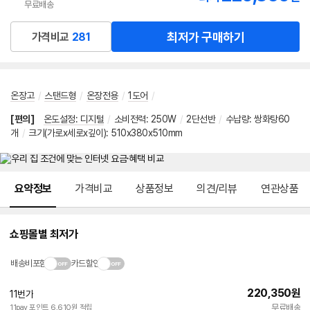
무료배송
최저가 구매하기
가격비교
281
온장고
/
스탠드형
/
온장전용
/
1도어
/
[편의]
온도설정: 디지털
/
소비전력
:
250W
/
2단선반
/
수납량: 쌍화탕60
개
/
크기(가로x세로x깊이): 510x380x510mm
메뉴 네비게이션
요약정보
가격비교
상품정보
의견/리뷰
연관상품
쇼핑몰별 최저가
배송비포함
카드할인
220,350
원
11번가
빠른배송
무료배송
11pay 포인트 6,610원 적립