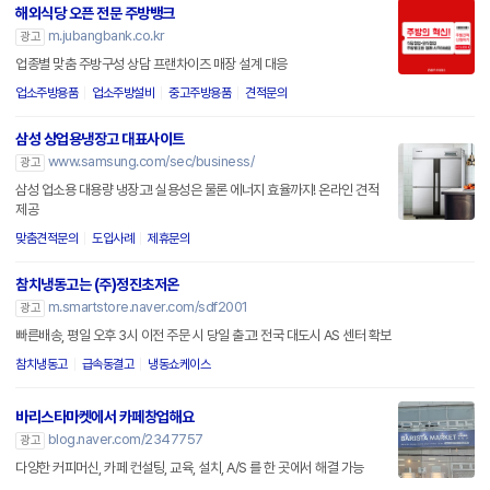
해외식당 오픈 전문 주방뱅크
m.jubangbank.co.kr
광고
업종별 맞춤 주방구성 상담 프랜차이즈 매장 설계 대응
업소주방용품
업소주방설비
중고주방용품
견적문의
삼성 상업용냉장고 대표사이트
www.samsung.com/sec/business/
광고
삼성 업소용 대용량 냉장고! 실용성은 물론 에너지 효율까지! 온라인 견적
제공
맞춤견적문의
도입사례
제휴문의
참치냉동고는 (주)정진초저온
m.smartstore.naver.com/sdf2001
광고
빠른배송, 평일 오후 3시 이전 주문 시 당일 출고! 전국 대도시 AS 센터 확보
참치냉동고
급속동결고
냉동쇼케이스
바리스타마켓에서 카페창업해요
blog.naver.com/2347757
광고
다양한 커피머신, 카페 컨설팅, 교육, 설치, A/S 를 한 곳에서 해결 가능