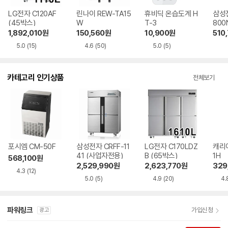
LG전자 C120AF
린나이 REW-TA15
휴비딕 온습도계 H
삼성전
(45박스)
W
T-3
800
1,892,010
원
150,560
원
10,900
원
510
5.0
(15)
4.6
(50)
5.0
(5)
카테고리 인기상품
전체보기
포시엠 CM-50F
삼성전자 CRFF-11
LG전자 C170LDZ
캐리어
41 (사업자전용)
B (65박스)
1H
568,100
원
2,529,990
원
2,623,770
원
329
4.3
(12)
5.0
(5)
4.9
(20)
4.
파워링크
가입신청
광고