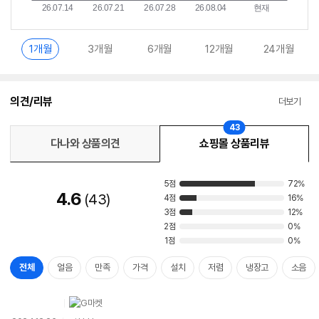
1개월
3개월
6개월
12개월
24개월
의견/리뷰
더보기
43
다나와 상품의견
쇼핑몰 상품리뷰
5점
72%
4.6
43
4점
16%
3점
12%
2점
0%
1점
0%
전체
얼음
만족
가격
설치
저렴
냉장고
소음