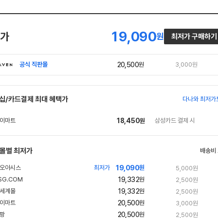
19,090
가
원
최저가 구매하기
20,500
공식 직판몰
원
3,000원
십/카드결제 최대 혜택가
다나와 최저가
18,450
삼성카드 결제 시
원
몰별 최저가
배송비
19,090
최저가
원
5,000원
19,332
빠
원
2,500원
른
19,332
빠
원
2,500원
배
른
송
20,500
원
3,000원
배
송
20,500
원
2,500원