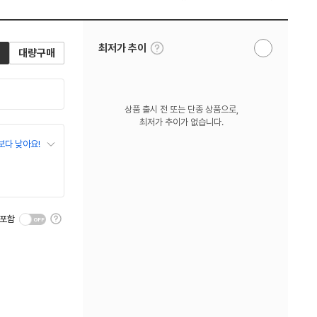
툴
최저가 추이
대량구매
알
팁
림
보
받
기
기
상품 출시 전 또는 단종 상품으로,
최저가 추이가 없습니다.
보다 낮아요!
툴
 포함
팁
보
기