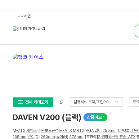
D
다나와 앱
A
V
통
E
합
N
검
V
색
2
0
0
(블
랙)
:
다
나
와
가
격
비
교
전체 카테고리
컴퓨터/노트북/조립PC
주
홈
DAVEN V200 (블랙)
상품비교
상
M-ATX 케이스
/
지원보드규격
:
M-ATX
,
M-ITX
/
VGA 길이
:
250mm
/
CPU쿨러 높
세
165mm
/
깊이(D)
:
260mm
/
높이(H)
:
378mm
/
[호환성]
지원파워규격
:
표준-ATX
/
스