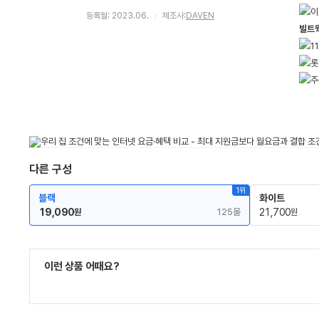
등록월: 2023.06.
제조사:
DAVEN
빌트
다른 구성
1위
블랙
화이트
19,090
125몰
21,700
원
원
이런 상품 어때요?