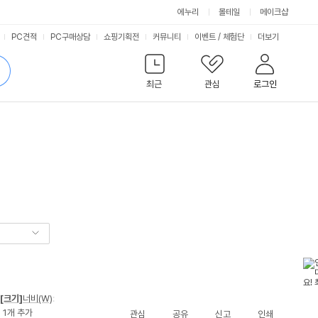
에누리
몰테일
메이크샵
서
PC견적
PC구매상담
쇼핑기획전
커뮤니티
이벤트
/
체험단
더보기
비
검
색
최근
관심
로그인
스
[크기]
너비(W)
:
 1개 추가
관심
공유
신고
인쇄