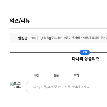
의견/리뷰
알림판
[※필독][주의사항] 상품의견 서비스 이용시 유의해 주세요
알림
잦은 오류, PC속도 잡자! PC안정화 위해 이건 꼭!
알림
26
다나와 상품의견
의견
질문
후기