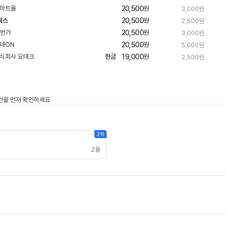
20,500
빠
원
3,000원
른
20,500
웍스
원
2,500원
배
네
송
20,500
빠
원
3,000원
이
른
20,500
빠
원
5,000원
배
버
른
송
19,000
현금
원
2,500원
배
페
송
이
2위
2몰