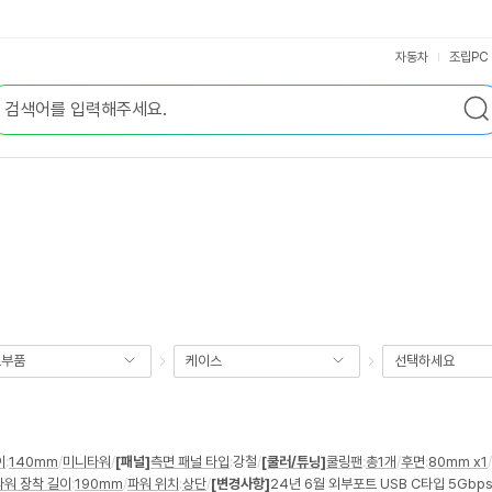
자동차
조립PC
요부품
케이스
선택하세요
이
:
140mm
/
미니타워
/
[패널]
측면 패널 타입
:
강철
/
[쿨러/튜닝]
쿨링팬
:
총1개
/
후면
:
80mm x1
/
파워 장착 길이
:
190mm
/
파워 위치
:
상단
/
[변경사항]
24년 6월 외부포트 USB C타입 5Gbps