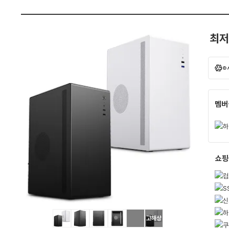
펙
최저
멤버
쇼핑
고해상