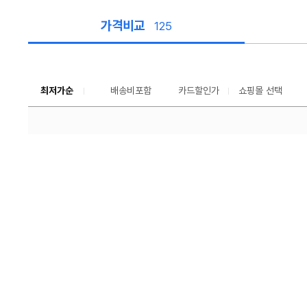
가격비교
125
가
격
비
교
최저가순
배송비포함
카드할인가
쇼핑몰 선택