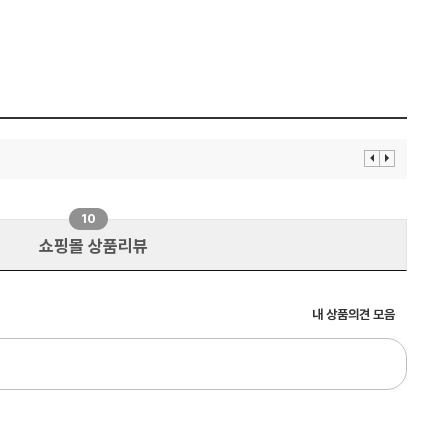
이
다
전
음
보
보
기
기
10
쇼핑몰 상품리뷰
내 상품의견 모음