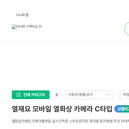
열
다나와 앱
재
요
통
모
합
바
검
일
색
열
화
상
카
메
라
C
타
입
:
다
나
와
가
격
전체 카테고리
자동차/용품/공구
측정
홈
비
교
열재요 모바일 열화상 카메라 C타입
상품비
상
열화상카메라
/
전용어플연동
/
실시간측정
/
스마트폰지원
/
휴대용
/
탐지방법
:
무선
/
최대
세
스