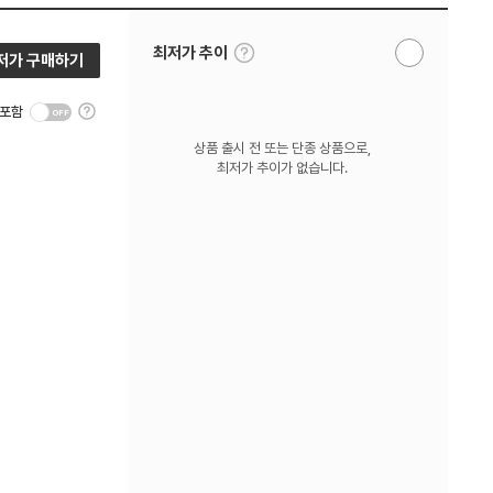
툴
최저가 추이
저가 구매하기
알
팁
림
보
받
기
툴
기
 포함
팁
보
상품 출시 전 또는 단종 상품으로,
기
최저가 추이가 없습니다.