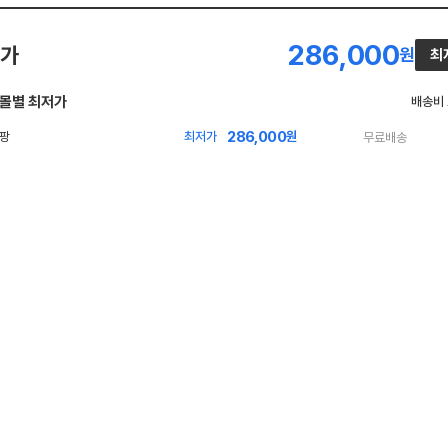
286,000
가
원
최
몰별 최저가
배송비
286,000
최저가
원
무료배송