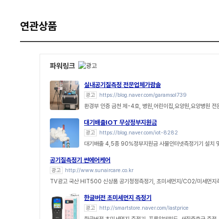
연관상품
파워링크
실내공기질측정 전문업체가람솔
광고
https://blog.naver.com/garamsol739
환경부 인증 금천 제-4호, 병원,어린이집,요양원,요양병원 전
대기배출IOT 무상정부지원금
광고
https://blog.naver.com/iot-8282
대기배출 4,5종 90%정부지원금 사물인터넷측정기기 설치 
공기질측정기 썬에어케어
광고
http://www.sunaircare.co.kr
TV광고 국산 HIT500 신상품 공기청정측정기, 초미세먼지/CO2/미세먼
한글버전 초미세먼지 측정기
광고
http://smartstore.naver.com/lastprice