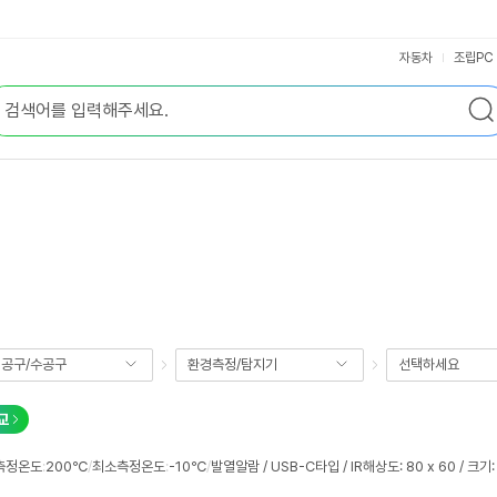
자동차
조립PC
공구/수공구
환경측정/탐지기
선택하세요
교
측정온도
:
200℃
/
최소측정온도
:
-10℃
/
발열알람 / USB-C타입 / IR해상도: 80 x 60 / 크기: