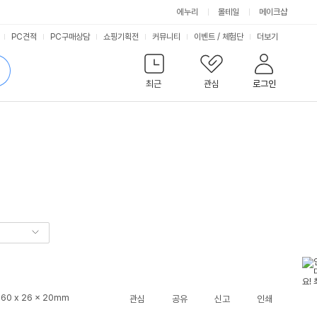
에누리
몰테일
메이크샵
서
PC견적
PC구매상담
쇼핑기획전
커뮤니티
이벤트
/
체험단
더보기
비
검
색
최근
관심
로그인
스
 60 x 26 x 20mm
관심
공유
신고
인쇄