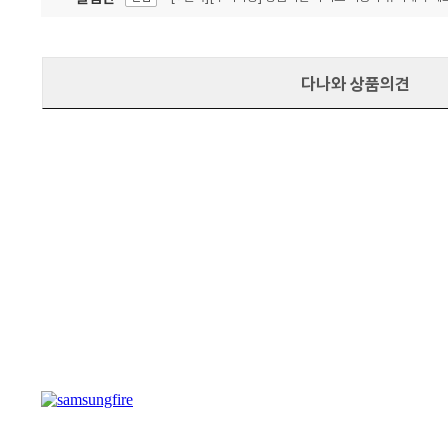
잦은 오류, PC속도 잡자! PC안정화 위해 이건 꼭!
알림
다나와 상품의견