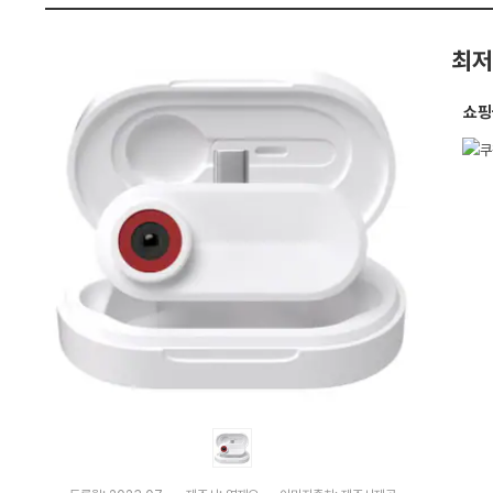
펙
최저
쇼핑