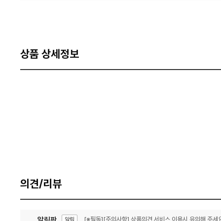
상품 상세정보
의견/리뷰
알림판
[※필독][주의사항] 상품의견 서비스 이용시 유의해 주세요
알림