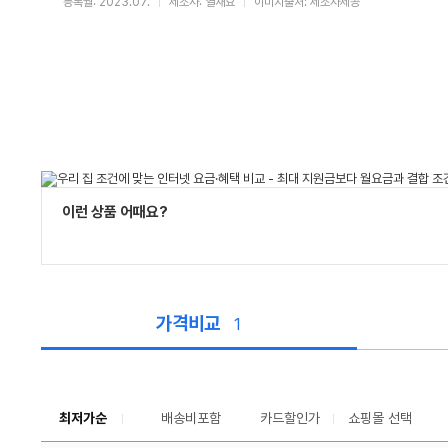
등록월: 2023.07.
제조사: 열재요
이미지출처: 제조사제공
이런 상품 어때요?
가격비교
1
가
격
비
교
최저가순
배송비포함
카드할인가
쇼핑몰 선택