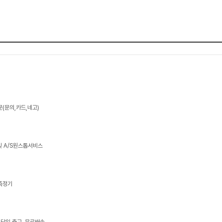
문(문의,카드,네고)
및 A/S원스톱서비스
지측정기