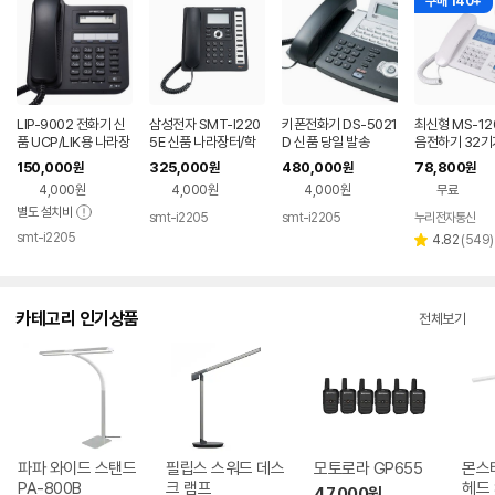
구매 140+
LIP-9002 전화기 신
삼성전자 SMT-I220
키폰전화기 DS-5021
최신형 MS-12
품 UCP/LIK용 나라장
5E 신품 나라장터/학
D 신품 당일 발송
음전하기 32기
터/학교장터 등록업체
교장터 등록업체
2500 시간 / 
150,000
325,000
480,000
78,800
원
원
원
원
품전문
4,000원
4,000원
4,000원
무료
별도 설치비
smt-i2205
smt-i2205
누리전자통신
네이버
네이버
smt-i2205
페이
페이
네이버
리
4.82
(
549
)
별
페이
뷰
점
수
카테고리 인기상품
전체보기
파파 와이드 스탠드
필립스 스워드 데스
모토로라 GP655
몬스
PA-800B
크 램프
헤드 
47,000
원