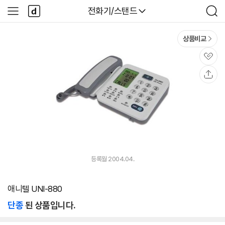
본문 바로가기
다
다나와
전화기/스탠드
사
검
나
이
색
와
드
메
메
상품비교
인
뉴
관
심
공
유
등록월 2004.04.
애니텔 UNI-880
단종
된 상품입니다.