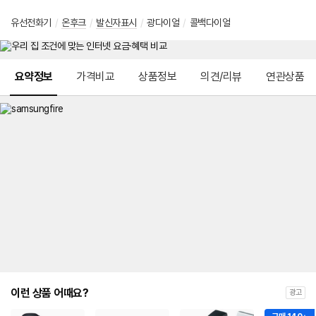
유선전화기
/
온후크
/
발신자표시
/
광다이얼
/
콜백다이얼
메뉴 네비게이션
요약정보
가격비교
상품정보
의견/리뷰
연관상품
이런 상품 어때요?
광고