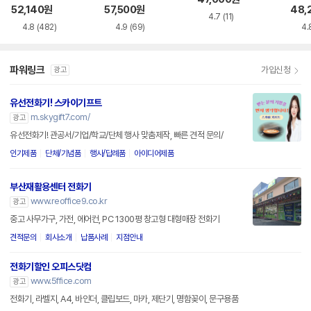
드 스
52,140
원
57,500
원
48,
4.7
(11)
4.8
(482)
4.9
(69)
4.
파워링크
가입신청
광고
유선전화기! 스카이기프트
m.skygift7.com/
광고
유선전화기! 관공서/기업/학교/단체 행사 맞춤제작, 빠른 견적 문의/
인기제품
단체/기념품
행사/답례품
아이디어제품
부산재활용센터 전화기
www.reoffice9.co.kr
광고
중고 사무가구, 가전, 에어컨, PC 1300평 창고형 대형매장 전화기
견적문의
회사소개
납품사례
지점안내
전화기할인 오피스닷컴
www.5ffice.com
광고
전화기, 라벨지, A4, 바인더, 클립보드, 마카, 제단기, 명함꽂이, 문구용품