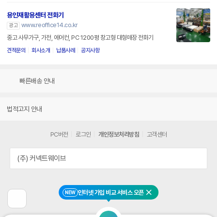
용인재활용센터 전화기
www.reoffice14.co.kr
광고
중고 사무가구, 가전, 에어컨, PC 1200평 창고형 대형매장 전화기
견적문의
회사소개
납품사례
공지사항
빠른배송 안내
법적고지 안내
PC버전
로그인
개인정보처리방침
고객센터
(주) 커넥트웨이브
인터넷 가입 비교 서비스 오픈
NEW
닫기
이
전
페