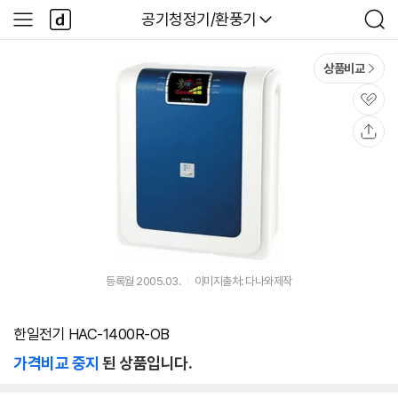
본문 바로가기
다
다나와
공기청정기/환풍기
사
검
나
이
색
와
드
메
메
상품비교
인
뉴
관
심
공
유
등록월 2005.03.
이미지출처: 다나와제작
한일전기 HAC-1400R-OB
가격비교 중지
된 상품입니다.