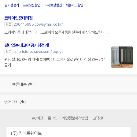
공기청정기
프로모션할인
타사보상할인
제휴카드할인
코웨이인증대리점
200415955.cowaymall.co.kr/
광고
코웨이인증대리점입니다. 코웨이의 모든제품을 친절하게 상담해드립니다.
필터없는 테코야 공기청정기!
smartstore.naver.com/teqoya
광고
평생 필터값 0원의 기적! 특허받은 테코야 기술로 관리비 걱정 없는 맑은
공기
빠른배송 안내
법적고지 안내
PC버전
로그인
개인정보처리방침
고객센터
(주) 커넥트웨이브