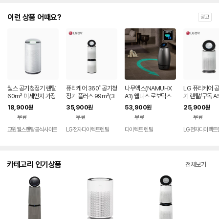
이런 상품 어때요?
광고
웰스 공기청정기 렌탈
퓨리케어 360˚ 공기청
나무엑스(NAMUHX
LG 퓨리케어 
60㎡ 미세먼지 가정
정기 플러스 99㎡(3
A1) 웰니스 로보틱스
기 렌탈/구독 A
용 회사 사무실 학원 병
0평) 렌탈 AS303DW
에어센서 바이탈체크
WFAM 케어솔
18,900
35,900
53,900
25,900
원
원
원
원
원 미세먼지 토네이도
FAM 렌탈 셀프관리 7
66.0㎡ 72개월약정
러스 가정용 거실
무료
무료
무료
무료
360도 AR318 셀프관
2개월약정
관리없음 SK 인텔릭스
도 62㎡(19평
리 60개월약정
공기청정기 렌탈 가정
관리 72개월약
교원웰스렌탈공식사이트
LG전자다이렉트렌탈
다이렉트 렌탈
LG전자다이렉트
용 홈캠 부모님 돌봄 C
CTV 보안 세이프케어
피
카테고리 인기상품
전체보기