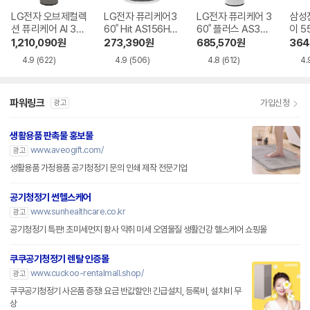
LG전자 오브제컬렉
LG전자 퓨리케어3
LG전자 퓨리케어 3
삼성
션 퓨리케어 AI 36
60˚ Hit AS156HW
60˚ 플러스 AS305
이 5
0˚ M7 AS356NS
WC
DWWA
610
1,210,090
원
273,390
원
685,570
원
364
MA
4.9
(622)
4.9
(506)
4.8
(612)
4.
파워링크
가입신청
광고
생활용품 판촉물 홍보물
www.aveogift.com/
광고
생활용품 가정용품 공기청정기 문의 인쇄 제작 전문기업
공기청정기 썬헬스케어
www.sunhealthcare.co.kr
광고
공기청정기 특판! 초미세먼지 황사 악취 미세 오염물질 생활건강 헬스케어 쇼핑몰
쿠쿠공기청정기 렌탈 인증몰
www.cuckoo-rentalmall.shop/
광고
쿠쿠공기청정기 사은품 증정! 요금 반값할인! 긴급설치, 등록비, 설치비 무
상