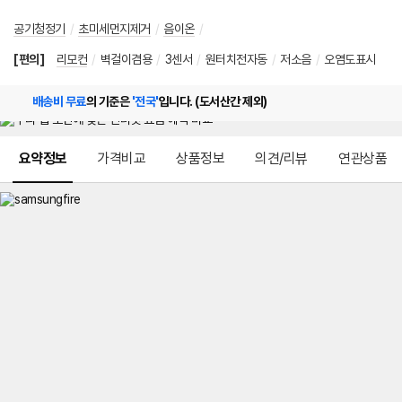
공기청정기
/
초미세먼지제거
/
음이온
/
[편의]
리모컨
/
벽걸이겸용
/
3센서
/
원터치전자동
/
저소음
/
오염도표시
배송비 무료
의 기준은
'전국'
입니다. (도서산간 제외)
메뉴 네비게이션
요약정보
가격비교
상품정보
의견/리뷰
연관상품