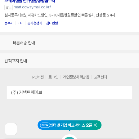
코웨이렌탈 신규렌탈상담접수처
mart.cowaymall.co.kr/
광고
설치등록비0원, 제휴카드할인, 3~18개월렌탈료할인,빠른설치, 신상품, 24시.
정수기
비데
공기청정기
침대렌탈
빠른배송 안내
법적고지 안내
PC버전
로그인
개인정보처리방침
고객센터
(주) 커넥트웨이브
인터넷 가입 비교 서비스 오픈
NEW
닫기
이
전