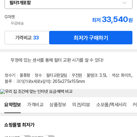
필터1개포함
옵
션
선
인
G마켓
33,540
최저
원
택
증
무료배송
최저가 구매하기
가격비교
33
뚜껑에 있는 센서를 통해 필터 교환 시기를 알 수 있다!
정수기
/
물통형
/
정수
/
필터교환알림
/
무전원
/
물탱크
:
3.5L
/
색상
:
화이트,
블루
/
크기(가로x세로x깊이): 265x275x155mm
메뉴 네비게이션
요약정보
가격비교
상품정보
의견/리뷰
소모품/액세서리
커
쇼핑몰별 최저가