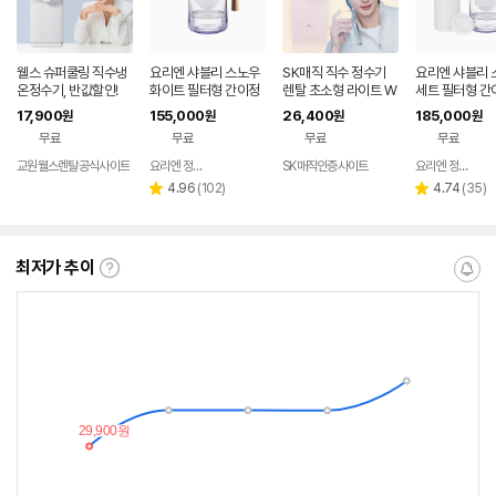
웰스 슈퍼쿨링 직수냉
요리엔 샤블리 스노우
SK매직 직수 정수기
요리엔 샤블리 
온정수기, 반값할인!
화이트 필터형 간이정
렌탈 초소형 라이트 W
세트 필터형 간
수기 ( 필터 1개 포함)
PU-JAC125S 가정
기 (본품 + 필터
17,900
155,000
26,400
185,000
원
원
원
원
용 미네랄 추천 살균 미
ks)
무료
무료
무료
무료
니 냉온 100도 스텐레
스 데스크탑 84개월약
교원웰스렌탈공식사이트
요리엔 정수기 공식몰
SK매직인증사이트
요리엔 정수기 공식몰
네이버
정 셀프관리 가격 비교
페이
리
리
4.96
(
102
)
4.74
(
35
)
별
별
추천 홈쇼핑 가성비 스
뷰
뷰
점
점
수
수
최저가 추이
최
알
저
림
가
받
추
는
이
중
란?