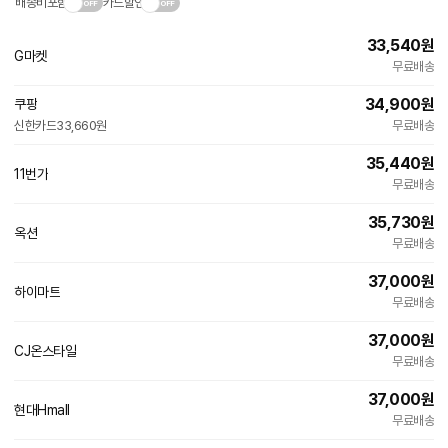
배송비포함
카드할인
33,540
원
인
G마켓
빠른배송
무료배송
증
34,900
원
쿠팡
빠른배송
신한카드
33,660원
무료배송
와
우
전
35,440
원
인
11번가
용
빠른배송
무료배송
증
35,730
원
옥션
무료배송
37,000
원
하이마트
무료배송
37,000
원
CJ온스타일
무료배송
37,000
원
현대Hmall
무료배송