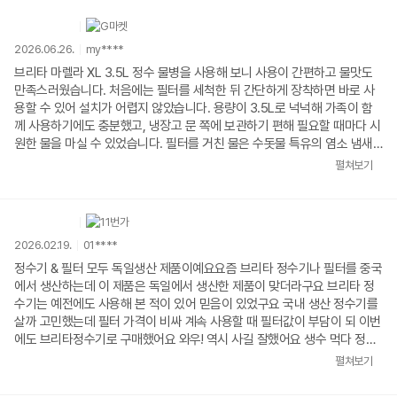
2026.06.26.
my****
브리타 마렐라 XL 3.5L 정수 물병을 사용해 보니 사용이 간편하고 물맛도
만족스러웠습니다. 처음에는 필터를 세척한 뒤 간단하게 장착하면 바로 사
용할 수 있어 설치가 어렵지 않았습니다. 용량이 3.5L로 넉넉해 가족이 함
께 사용하기에도 충분했고, 냉장고 문 쪽에 보관하기 편해 필요할 때마다 시
원한 물을 마실 수 있었습니다. 필터를 거친 물은 수돗물 특유의 염소 냄새
가 줄어들어 훨씬 부드럽고 깔끔한 맛이 느껴졌습니다. 차나 커피를 만들 때
펼쳐보기
도 물맛이 좋아져 만족도가 높았습니다. 필터 교체 시기를 알려주는 표시 기
능이 있어 관리하기 편리했고, 분해와 세척도 쉬워 위생적으로 사용할 수 있
었습니다. 생수를 자주 사지 않아도 되어 비용 절약과 플라스틱 사용 감소에
도 도움이 되는 점이 마음에 들었습니다. 전반적으로 디자인과 실용성, 사용
2026.02.19.
01****
편의성 모두 만족스러운 제품으로, 깨끗한 물을 간편하게 마시고 싶은 분들
에게 추천하고 싶은 제품입니다.
정수기 & 필터 모두 독일생산 제품이예요요즘 브리타 정수기나 필터를 중국
에서 생산하는데 이 제품은 독일에서 생산한 제품이 맞더라구요 브리타 정
수기는 예전에도 사용해 본 적이 있어 믿음이 있었구요 국내 생산 정수기를
살까 고민했는데 필터 가격이 비싸 계속 사용할 때 필터값이 부담이 되 이번
에도 브리타정수기로 구매했어요 와우! 역시 사길 잘했어요 생수 먹다 정수
기물 마시니 물이 맛있네요 생수는 정말 맛이 없어 마시기 힘들었는데 진작
펼쳐보기
정수기를 살 걸 그랬어요 그리고 빈생수병 모으면 공간 차지하고 지저분한
데 정수기로 바꾸고 나니 집이 깔끔하고 공간을 넓게 쓸 수 있어 좋아요그런