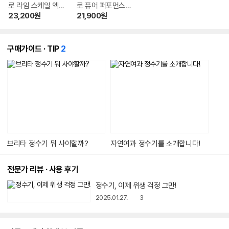
로 라임 스케일 엑
로 퓨어 퍼포먼스
스퍼트 필터 (3개)
필터 (3개)
23,200
원
21,900
원
개
구매가이드 · TIP
2
의
콘
텐
츠
가
있
습
니
다.
브리타 정수기 뭐 사야할까?
자연여과 정수기를 소개합니다!
전문가 리뷰 · 사용 후기
동
정수기, 이제 위생 걱정 그만!
영
상
2025.01.27.
3
아
이