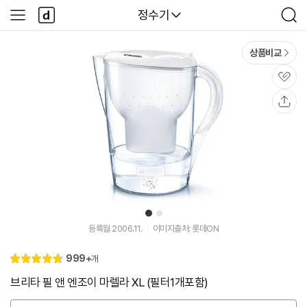
본문 바로가기
다
다나와
정수기
사
검
나
이
색
와
드
메
메
상품비교
인
뉴
관
심
공
유
1
2
등록월 2006.11.
이미지출처: 롯데ON
리
999+
개
별
4.
뷰
점
7
브리타 필 앤 엔조이 마렐라 XL (필터1개포함)