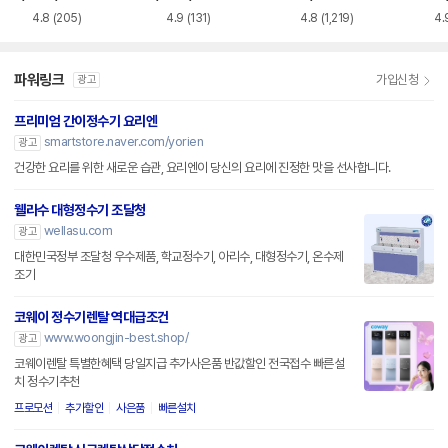
0 슬림 CP-AHS10
러스 직수 WPU-J
정수기 4단계 교체
RWP
0HEW
AC115SNS
용 정수필터 HAF-
1,422,000
원
1,046,000
원
129,720
원
972
HIN
4.8
(205)
4.9
(131)
4.8
(1,219)
4.
파워링크
가입신청
광고
프리미엄 간이정수기 요리엔
smartstore.naver.com/yorien
광고
건강한 요리를 위한 새로운 습관, 요리엔이 당신의 요리에 진정한 맛을 선사합니다.
웰라수 대형정수기 조달청
wellasu.com
광고
대한민국정부 조달청 우수제품, 학교정수기, 아리수, 대형정수기, 온수제
조기
코웨이 정수기렌탈 역대급조건
www.woongjin-best.shop/
광고
코웨이렌탈 특별한혜택 당일지급 추가사은품 반값할인 전국접수 빠른설
치 정수기추천
프로모션
추가할인
사은품
빠른설치