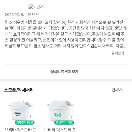
데 사용한지 얼마되지 않아 입구쪽 뚜껑이 고장 나 물을 따를 땐 저절로 열
렸다가 물을 다 따르고 나면 뚜껑이 저절로 닫혀야 하는데 가끔 뚜껑이 내려
2025.05.18.
16****
오지 않아 직접 뚜껑을 내려 닫아야하는 불편함이 있네요 ㅠ ㅠ (사진참조)
이점만 빼고는 대체로 만족합니다
평소 생수병 사용을 줄이고자 찾던 중, 환경 친화적인 제품으로 잘 알려진
브리타 마렐라를 구매하게 되었습니다. 공간을 많이 차지하지 않고, 물맛 개
선에 효과적이라고 해서 기대감을 갖고 선택했습니다.주방에 놓았을 때 주
변 환경과 잘 어울리고, 손잡이가 있어 사용이 편리합니다.정수 후 물 맛이
확실히 부드럽고, 염소 냄새도 거의 나지 않아 만족스럽습니다.커피, 차를
끓여 마실 때도 물맛이 더 맛있게 느껴졌습니다.생수병 사용을 줄이며, 플라
펼쳐보기
스틱 유해성을 줄이는 데 도움이 된다는 점에서 만족감을 느낍니다.
상품리뷰 전체보기
소모품/액세서리
전체보기
브리타 막스트라 프
브리타 막스트라 프