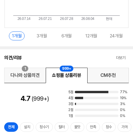
1개월
3개월
6개월
12개월
24개월
의견/리뷰
더보기
1
999+
다나와 상품의견
쇼핑몰 상품리뷰
CM추천
5점
77%
4.7
999+
4점
19%
3점
3%
2점
0%
1점
0%
전체
설치
정수기
필터
물맛
만족
정수
가격