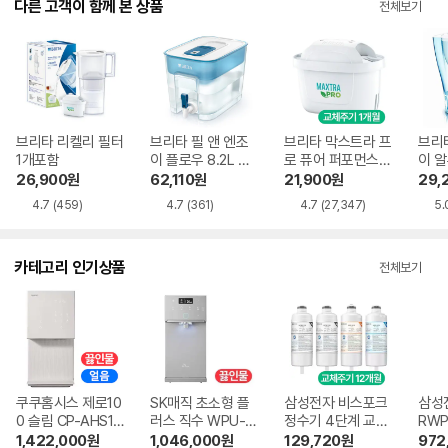
콘
다른 고객이 함께 본 상품
전체보기
브리타 리켈리 필터
브리타 필 앤 엔조
브리타 막스트라 프
브리타
1개포함
이 플로우 8.2L 필
로 퓨어 퍼포먼스
이 알
터1개포함
필터 3개
반구
26,900
원
62,110
원
21,900
원
29,
4.7
(459)
4.7
(361)
4.7
(27,347)
5.
카테고리 인기상품
전체보기
쿠쿠홈시스 제로10
SK매직 초소형 플
삼성전자 비스포크
삼성