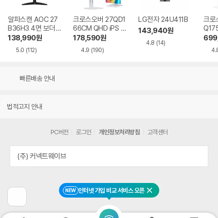
알파스캔 AOC 27
크로스오버 27QD1
LG전자 24U411B
크로스
B36H3 4면 보더리
66CM QHD iPS U
Q17
143,940
원
스 IPS 120 시력보
SB-C 화이트 Ai 멀
QHD
138,990
원
178,590
원
699
4.8
(14)
호 무결점
티스탠드
Ai 
5.0
(112)
4.9
(190)
4.
드
빠른배송 안내
법적고지 안내
PC버전
로그인
개인정보처리방침
고객센터
(주) 커넥트웨이브
인터넷 가입 비교 서비스 오픈
NEW
닫기
이
전
페