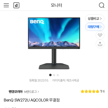
본문 바로가기
다
모니터
사
검
나
이
색
와
드
메
메
상품비교
인
뉴
대량구매
관
심
공
유
1
2
3
등록월 2023.10.
이미지출처: 제조사제공
리
1
벤큐코리아
개
브랜드로그
별
5.
뷰
점
0
BenQ SW272U AQCOLOR 무결점