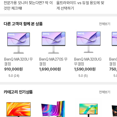
전문가용 모니터 찾는다면? 딱 이
울트라와이드 vs 듀얼 용도에 맞
것만 체크해!
게 선택하기
다른 고객이 함께 본 상품
전체보기
BenQ MA320U 무
BenQ MA270S 무
BenQ MA320UG
Ben
결점
결점
무결점
결점
910,000
원
1,690,000
원
1,590,000
원
750
5.0
(24)
5.0
(5)
5.
카테고리 인기상품
전체보기