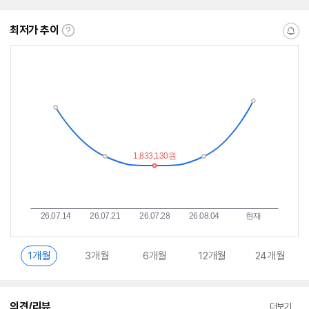
최저가 추이
최
알
저
림
가
받
추
는
이
중
란?
1개월
3개월
6개월
12개월
24개월
의견/리뷰
더보기