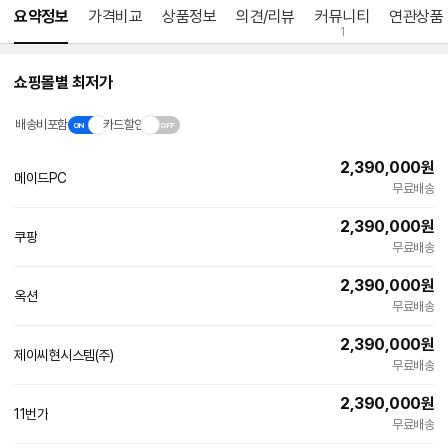
요약정보
가격비교
상품정보
의견/리뷰
커뮤니티
연관상품
1
쇼핑몰별 최저가
배송비포함
카드할인
2,390,000
원
메이드PC
네
무료배송
이
버
2,390,000
원
페
쿠팡
이
무료배송
2,390,000
원
옥션
빠른배송
무료배송
2,390,000
원
제이씨현시스템(주)
무료배송
2,390,000
원
11번가
무료배송