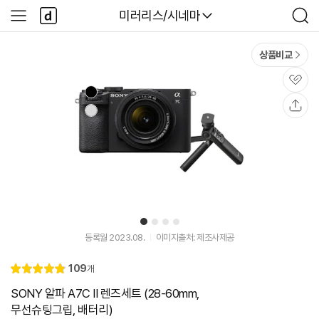
본문 바로가기
다
다나와
미러리스/시네마
사
검
나
이
색
와
드
메
메
상품비교
인
뉴
관
심
공
유
1
2
3
4
등록월 2023.08.
이미지출처: 제조사제공
리
109
개
별
4.
뷰
점
9
SONY 알파 A7C II 렌즈세트 (28-60mm,
무선슈팅그립, 배터리)