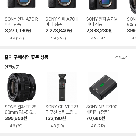
SONY 알파 A7C R
SONY 알파 A7C II
SONY 알파 A7 IV
SON
바디 정품
바디 정품
바디 정품
60m
품
3,270,090
원
2,273,840
원
2,383,230
원
399
4.9
(128)
4.9
(493)
4.9
(547)
4.
같이 구매하면 좋은 상품
전체보기
연관상품
SONY 알파 FE 28-
SONY GP-VPT2B
SONY NP-FZ100
60mm F4-5.6
T 무선 슈팅그립
배터리 (정품)
(정품)
(해외구매)
399,690
원
132,190
원
70,680
원
4.6
(29)
4.8
(119)
4.8
(212)