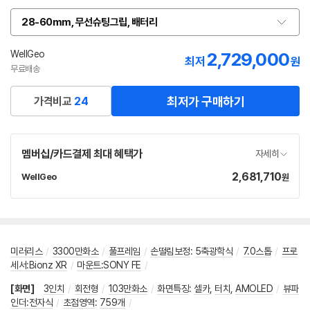
28-60mm, 무선슈팅그립, 배터리
옵
션
선
WellGeo
2,729,000
네
최저
원
택
이
무료배송
버
페
최저가 구매하기
가격비교
24
이
멤버십/카드결제 최대 혜택가
자세히
2,681,710
가
WellGeo
원
네
격
이
버
페
이
미러리스
/
3300만화소
/
풀프레임
/
손떨림보정
:
5축광학식
/
7.0스톱
/
프로
세서:Bionz XR
/
마운트:SONY FE
/
[화면]
3인치
/
회전형
/
103만화소
/
화면특징
:
셀카
,
터치
,
AMOLED
/
뷰파
인더:전자식
/
초점영역
:
759개
/