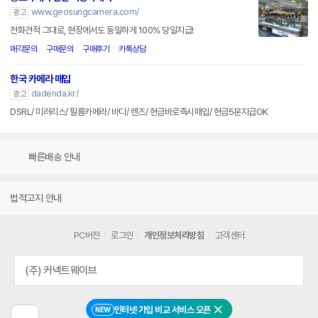
www.geosungcamera.com/
광고
전화견적 그대로, 현장에서도 동일하게 100% 당일지급!
매각문의
구매문의
구매후기
카톡상담
한국 카메라 매입
dadenda.kr/
광고
DSRL/ 미러리스/ 필름카메라/ 바디/ 렌즈/ 현금바로즉시매입/ 현금5분지급OK
빠른배송 안내
법적고지 안내
PC버전
로그인
개인정보처리방침
고객센터
(주) 커넥트웨이브
인터넷 가입 비교 서비스 오픈
NEW
닫기