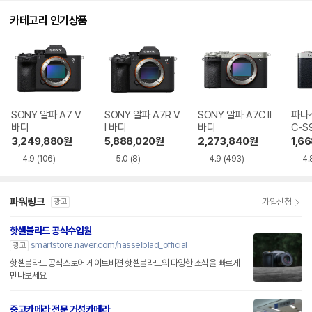
카테고리 인기상품
SONY 알파 A7 V
SONY 알파 A7R V
SONY 알파 A7C II
파나
바디
I 바디
바디
C-S
3,249,880
원
5,888,020
원
2,273,840
원
1,6
4.9
(106)
5.0
(8)
4.9
(493)
4.
파워링크
가입신청
광고
핫셀블라드 공식수입원
smartstore.naver.com/hasselblad_official
광고
핫셀블라드 공식스토어 게이트비젼 핫셀블라드의 다양한 소식을 빠르게
만나보세요
중고카메라 전문 거성카메라