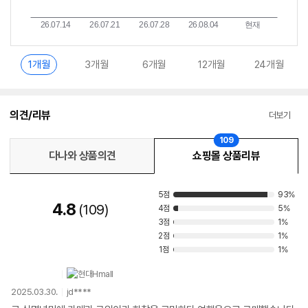
1개월
3개월
6개월
12개월
24개월
의견/리뷰
더보기
109
다나와 상품의견
쇼핑몰 상품리뷰
5점
93%
4.8
109
4점
5%
3점
1%
2점
1%
1점
1%
2025.03.30.
jd****