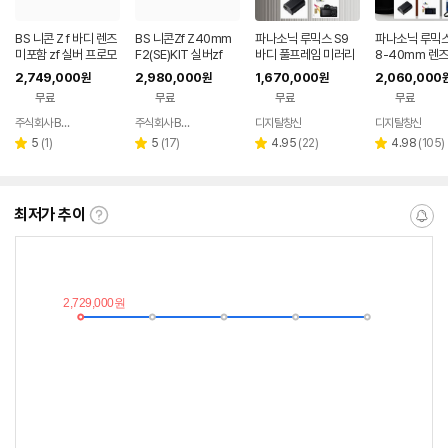
BS 니콘 Z f 바디 렌즈
BS 니콘Zf Z40mm
파나소닉 루믹스 S9
파나소닉 루믹스 
미포함 zf 실버 프로모
F2(SE)KIT 실버zf
바디 풀프레임 미러리
8-40mm 렌즈
션
스
프레임 미러리스
2,749,000
2,980,000
1,670,000
2,060,000
원
원
원
라
무료
무료
무료
무료
주식회사 BS디지털
주식회사 BS디지털
디지탈창신
디지탈창신
네이버
네이버
페이
페이
리
리
리
리
5
(
1
)
5
(
17
)
4.95
(
22
)
4.98
(
105
)
별
별
별
별
뷰
뷰
뷰
뷰
점
점
점
점
수
수
수
수
최저가 추이
최
알
저
림
가
받
추
는
이
중
란?