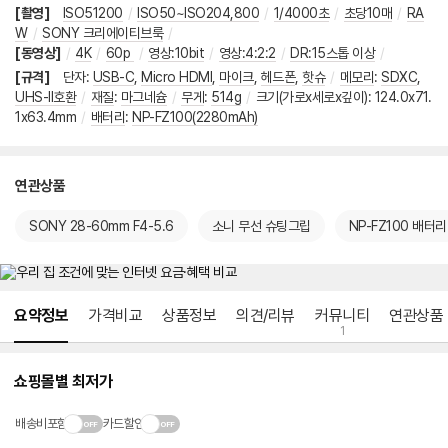
[촬영]
ISO51200
/
ISO50~ISO204,800
/
1/4000초
/
초당10매
/
RA
W
/
SONY 크리에이티브룩
/
[동영상]
/
4K
/
60p
/
영상:10bit
/
영상:4:2:2
/
DR:15스톱 이상
/
[규격]
단자
:
USB-C
,
Micro HDMI
,
마이크
,
헤드폰
,
핫슈
/
메모리
:
SDXC
,
UHS-II호환
/
재질
:
마그네슘
/
무게
:
514g
/
크기(가로x세로x깊이)
:
124.0x71.
1x63.4mm
/
배터리
:
NP-FZ100(2280mAh)
연관상품
SONY 28-60mm F4-5.6
소니 무선 슈팅그립
NP-FZ100 배터리
메뉴 네비게이션
요약정보
가격비교
상품정보
의견/리뷰
커뮤니티
연관상품
1
쇼핑몰별 최저가
배송비포함
카드할인