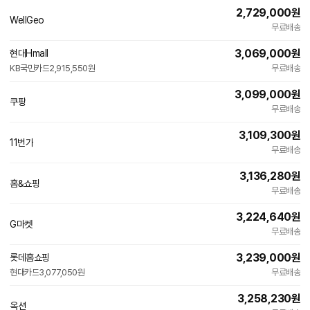
2,729,000
원
WellGeo
네
무료배송
이
버
3,069,000
원
현대Hmall
페
KB국민카드
이
2,915,550원
무료배송
3,099,000
원
쿠팡
무료배송
3,109,300
원
11번가
빠른배송
무료배송
3,136,280
원
홈&쇼핑
무료배송
3,224,640
원
인
G마켓
빠른배송
무료배송
증
3,239,000
원
롯데홈쇼핑
현대카드
3,077,050원
무료배송
3,258,230
원
인
옥션