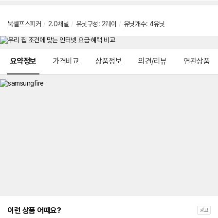
북셸프스피커
/
2.0채널
/
유닛구성
:
2웨이
/
유닛개수
: 4유닛
메뉴 네비게이션
요약정보
가격비교
상품정보
의견/리뷰
연관상품
이런 상품 어때요?
광고