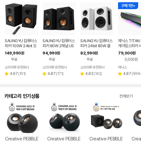
구매 1천+
SAUNGYU 컴퓨터스
SAUNGYU 컴퓨터스
SAUNGYU 컴퓨터스
제닉스 TITAN 
피커 100W 24bit 오
피커 80W 2채널 US
피커 24bit 80W 블
게이밍스피커 
디오 2채널 PC 유선
B DAC 옵티컬 유선 연
루투스 USB DAC AU
바 컴퓨터스피
149,990
94,990
82,990
79,000
원
원
원
원
블루투스 연결
결 블루투스 스피커
X 옵티컬 연결
무료
무료
무료
3,000원
소리마루 유한회사
소리마루 유한회사
소리마루 유한회사
제닉스
네이버
페이
리
리
리
리
4.97
(
101
)
4.87
(
171
)
4.83
(
142
)
4.87
(
999
별
별
별
별
뷰
뷰
뷰
뷰
점
점
점
점
수
수
수
수
카테고리 인기상품
전체보기
Creative PEBBLE
Creative PEBBLE
Creative PEBBLE
Crea