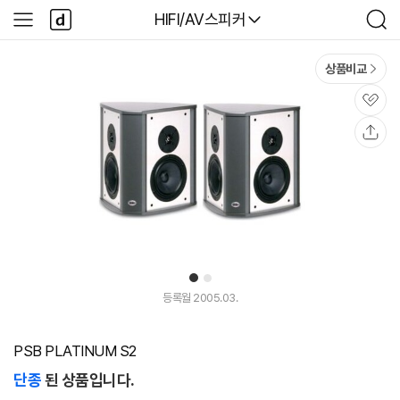
본문 바로가기
다
다나와
HIFI/AV스피커
사
검
나
이
색
와
드
메
메
상품비교
인
뉴
관
심
공
유
1
2
등록월 2005.03.
PSB PLATINUM S2
단종
된 상품입니다.