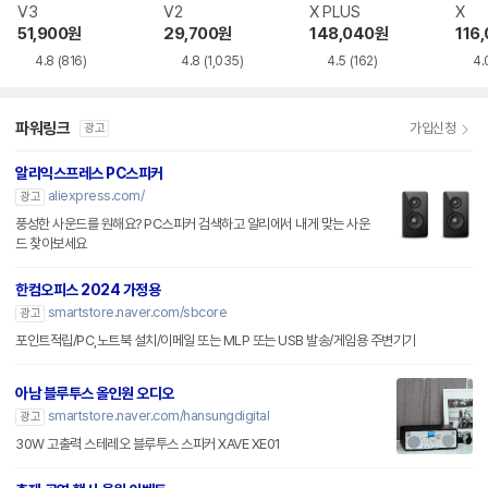
V3
V2
X PLUS
X
51,900
원
29,700
원
148,040
원
116
4.8
(816)
4.8
(1,035)
4.5
(162)
4.
파워링크
가입신청
광고
알리익스프레스 PC스피커
aliexpress.com/
광고
풍성한 사운드를 원해요? PC스피커 검색하고 알리에서 내게 맞는 사운
드 찾아보세요
한컴오피스 2024 가정용
smartstore.naver.com/sbcore
광고
포인트적립/PC,노트북 설치/이메일 또는 MLP 또는 USB 발송/게임용 주변기기
아남 블루투스 올인원 오디오
smartstore.naver.com/hansungdigital
광고
30W 고출력 스테레오 블루투스 스피커 XAVE XE01