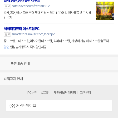
축제,공연,행사 올원 이벤트
cafe.naver.com/rental1212
광고
축제,공연,행사 음향 조명 무대 트러스 악기 LED영상 행사물품 밴드 노래
반주기
세이퍼컴퓨터 데스트탑PC
smartstore.naver.com/bornpc
광고
중고 브랜드데스크탑,리사이클데스크탑, 리퍼데스크탑, 가성비 가심비 데스크탑컴퓨터
할인
알림받기등록시 즉시할인제공
빠른배송 안내
법적고지 안내
PC버전
로그인
개인정보처리방침
고객센터
(주) 커넥트웨이브