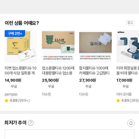
이런 상품 어때요?
광고
구매 2천+
미쁘 업소용물티슈 10
업소용물티슈 1200매
합지물티슈 1000매
미마 화장실용 
00개 식당 일회용 개
대용량물티슈 업소용
카페물티슈 고급형티
블 비데 물티슈
별포장
일회용티슈 티슈량 카
슈 업소용티슈 미니 식
14,900
25,500
27,300
17,000
원
원
원
원
페티슈
자재 일회용
무료
무료
무료
무료
pampas
티슈랑
티슈랑
미마 공식몰
네이버
네이버
네이버
네
페이
페이
페이
페
리
리
4.88
(
999+
)
4.89
(
289
)
별
별
뷰
뷰
점
점
수
수
최저가 추이
최
알
저
림
가
받