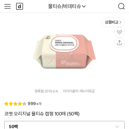
본문 바로가기
다
다나와
물티슈/비데티슈
사
검
나
이
색
와
드
메
메
상품비교
인
뉴
관
심
공
유
등록월 2019.04.
이미지출처: 에누리제공
리
999+
개
별
4.
뷰
점
3
코멧 오리지널 물티슈 캡형 100매 (50팩)
50팩
옵