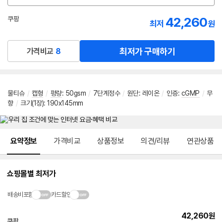
션
선
42,260
쿠팡
최저
원
택
로켓배송
최저가 구매하기
가격비교
8
물티슈
/
캡형
/
평량
:
50gsm
/
7단계정수
/
원단
:
레이온
/
인증
:
cGMP
/
무
향
/
크기(1장)
:
190x145mm
메뉴 네비게이션
요약정보
가격비교
상품정보
의견/리뷰
연관상품
쇼핑몰별 최저가
배송비포함
카드할인
42,260
원
쿠팡