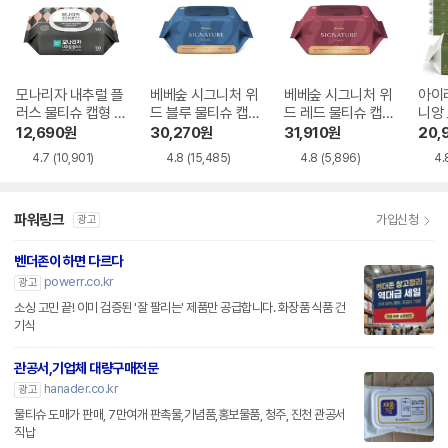
모나리자 내추럴 플
베베숲 시그니처 위
베베숲 시그니처 위
아이
러스 물티슈 캡형 1
드 블루 물티슈 캡
드 레드 물티슈 캡
니앙
00매
형 70매
형 70매
캡형 
12,690
원
30,270
원
31,910
원
20,
4.7
(10,901)
4.8
(15,485)
4.8
(5,896)
4.
파워링크
가입신청
광고
벤더존이 하면 다르다
powerr.co.kr
광고
소싱 고민 끝! 이미 검증된 '잘 팔리는' 제품만 공급합니다. 화장품 식품 건
기식
관공서,기업체 대량구매전문
hanader.co.kr
광고
물티슈 도매가 판매, 7만여개 판촉물,기념품,홍보물품, 청주, 진천 관공서
직납