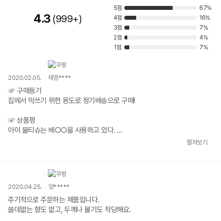
5점
67%
4.3
999+
4점
16%
3점
7%
2점
4%
1점
7%
2020.02.05.
제영****
☞ 구매동기
집에서 막쓰기 위한 용도로 정기배송으로 구매!
☞ 상품평
아이 물티슈는 베○○을 사용하고 있다.
이 외에 바닥 닦고, 식탁 닦는 등 막쓰는 용도로 코멧 아기물티슈 구매~!
펼쳐보기
일단 첫번째 구매이유는 가성비이다~!
아기한테 쓸껀 아니지만 그래도 아기물티슈라고 해서 더 안심이 됐다.
향은 아무향이 나지 않고, 수분기는 적당한거 같다.
두께는 엄청 얇다.. 아기용 쓰는게 평량65g짜리이기 때문에 차이가 엄청 크
2020.04.25.
양*****
다..
이건 손바닥이 거의다 비칠 정도로 얇다..
주기적으로 주문하는 제품입니다.
그리고 한번 뽑을때 2~3장씩 뽑히는 경우가 다반사..^^;;
쓸데없는 향도 없고, 두께나 물기도 적당해요.
문득 그런 생각이 들었다..