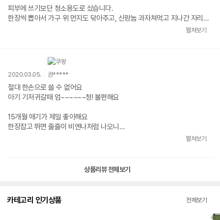
한번에 두세장 뽑혀서 어쩔수 없이 쓸바엔.. 한장씩 뽑히는 두꺼운 제품을
피부에 쓰기보단 청소용도로 샀습니다.
쓰는게 더 경제적이겠다는.. 하하..
한장씩 뽑아서 가구 위 먼지도 닦아주고, 신랑놈 과자쳐먹고 지나간 자리도
이 제품은 식탁과 주방에 있는 아일랜드식탁 렌지대을 닦는 용도로 대부분
닦아주고, 신랑놈 라면먹고 지나간 컴퓨터 앞도 닦아주고...
펼쳐보기
사용한다.
가끔 아이가 바닥에 흘린 과자부스러기 음료수 등을 닦는 용도로도 사용한
저희집 강아지 응가하고 나올 때마다 응꼬도 닦아줍니다.
다.
저희 신랑도 화장실 갈때 들고 들어가는거 같던데 자세한 내막은 알고싶지
가격은 저렴하지만.. 그만큼 막쓰게된다..
않습니다.
2020.03.05.
권*****
이제 2팩 남았는데 다음번 구매땐 이보다 두꺼운 제품으로 구매하는게 좋을
변기에 내리지만 말아달라고 장실용 휴지통을 마련해주긴 했습니다.
것 같다.
절대 한손으로 쓸 수 없어요
여튼 아가에게 쓸 용도로는 생각하지 마시구... 걍 막 쓸 용도로 사실분들께
아기 기저귀갈때 엄~~~~~~청! 불편해요
☞ 추천
추천드립니다.
★★★☆☆
15개월 애기가 제일 좋아해요
한장잡고 뛰면 줄줄이 비엔나처럼 나오니
저지래하기 딱 좋거든요
펼쳐보기
두께, 무향, 촉촉함, 촉감은 좋아요
상품리뷰 전체보기
코멧에 엠보싱 있는데
천원 더 보태서 엠보싱 사 쓰는 중이에요
엠보싱은 한장씩 잘 뽑아져서 만족하며 쓰는 중이네요
카테고리 인기상품
전체보기