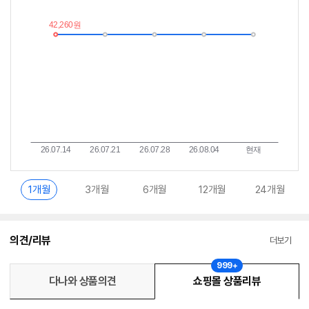
추
는
이
중
란?
1개월
3개월
6개월
12개월
24개월
의견/리뷰
더보기
999+
다나와 상품의견
쇼핑몰 상품리뷰