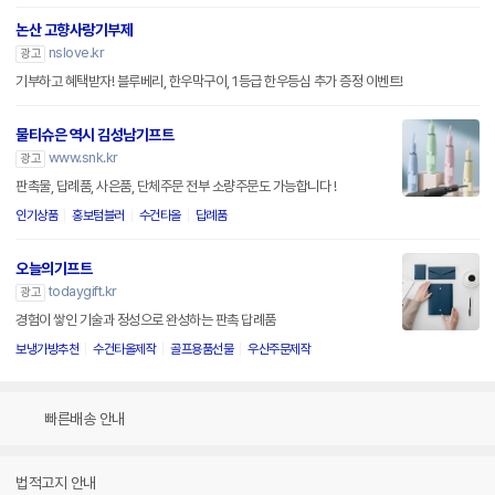
논산 고향사랑기부제
nslove.kr
광고
기부하고 혜택받자! 블루베리, 한우막구이, 1등급 한우등심 추가 증정 이벤트!
물티슈은 역시 김성남기프트
www.snk.kr
광고
판촉물, 답례품, 사은품, 단체주문 전부 소량주문도 가능합니다 !
인기상품
홍보텀블러
수건타올
답례품
오늘의기프트
todaygift.kr
광고
경험이 쌓인 기술과 정성으로 완성하는 판촉 답례품
보냉가방추천
수건타올제작
골프용품선물
우산주문제작
빠른배송 안내
법적고지 안내