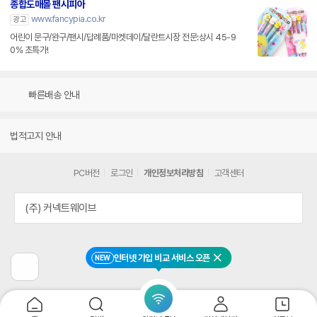
종합도매몰 팬시피아
www.fancypia.co.kr
광고
어린이 문구/완구/팬시/답례품/마켓데이/달란트시장 전문:상시 45-9
0% 초특가!
빠른배송 안내
법적고지 안내
PC버전
로그인
개인정보처리방침
고객센터
(주) 커넥트웨이브
인터넷 가입 비교 서비스 오픈
NEW
닫기
이
전
페
이
지