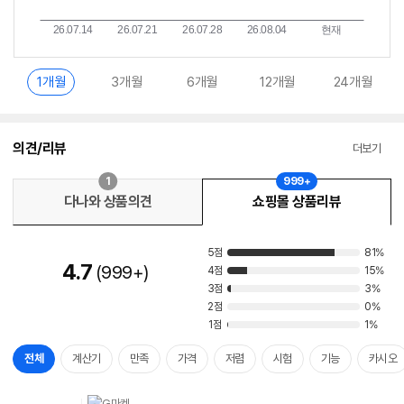
1개월
3개월
6개월
12개월
24개월
의견/리뷰
더보기
1
999+
다나와 상품의견
쇼핑몰 상품리뷰
5점
81%
4.7
999+
4점
15%
3점
3%
2점
0%
1점
1%
전체
계산기
만족
가격
저렴
시험
기능
카시오