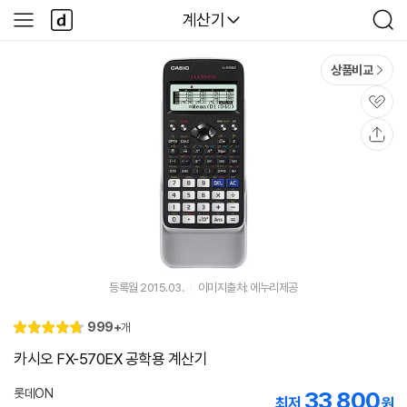
본문 바로가기
다
다나와
계산기
사
검
나
이
색
와
드
메
메
상품비교
인
뉴
관
심
공
유
등록월 2015.03.
이미지출처: 에누리제공
리
999+
개
별
4.
뷰
점
8
카시오 FX-570EX 공학용 계산기
롯데ON
33,800
최저
원