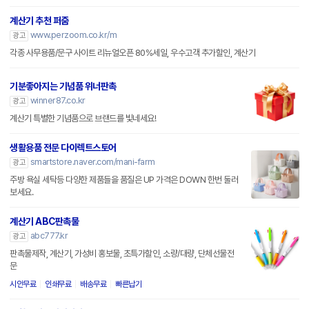
계산기 추천 퍼줌
www.perzoom.co.kr/m
광고
각종 사무용품/문구 사이트 리뉴얼오픈 80%세일, 우수고객 추가할인, 계산기
기분좋아지는 기념품 위너판촉
winner87.co.kr
광고
계산기 특별한 기념품으로 브랜드를 빛네세요!
생활용품 전문 다이렉트스토어
smartstore.naver.com/mani-farm
광고
주방 욕실 세탁등 다양한 제품들을 품질은 UP 가격은 DOWN 한번 둘러
보세요.
계산기 ABC판촉물
abc777.kr
광고
판촉물제작, 계산기, 가성비 홍보물, 초특가할인, 소량/대량, 단체선물전
문
시안무료
인쇄무료
배송무료
빠른납기