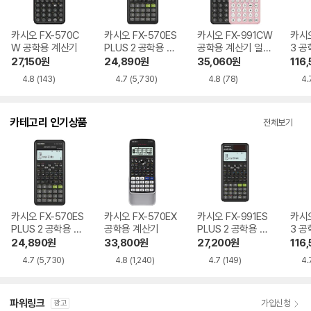
카시오 FX-570C
카시오 FX-570ES
카시오 FX-991CW
카시오
W 공학용 계산기
PLUS 2 공학용 계
공학용 계산기 일반
3 공
산기
구매
반구
27,150
원
24,890
원
35,060
원
116,
4.8
(143)
4.7
(5,730)
4.8
(78)
4.
카테고리 인기상품
전체보기
카시오 FX-570ES
카시오 FX-570EX
카시오 FX-991ES
카시오
PLUS 2 공학용 계
공학용 계산기
PLUS 2 공학용 계
3 
산기
산기
24,890
원
33,800
원
27,200
원
116,
4.7
(5,730)
4.8
(1,240)
4.7
(149)
4.
파워링크
가입신청
광고