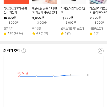
[위글위글] 휴대용 충
단순생활 심플 미니 전
카시오 계산기 AX-12
파스텔라 레트로
전식 계산기
자 계산기 사무용 휴대
B
기 쏠라 PC-20
용 회사원 필수템 미니
쁜 귀여운
15,800
6,800
11,890
9,900
원
원
원
원
멀 감성
3,000원
3,000원
3,000원
3,000원
위글위글
단순생활
오피스디포 공식스토어
비즈몰스토어
네이버
페이
리
리
리
리
4.85
(
999+
)
4.7
(
559
)
5
(
7
)
5
(
3
)
별
별
별
별
뷰
뷰
뷰
뷰
점
점
점
점
수
수
수
수
최저가 추이
최
알
저
림
가
받
추
는
이
중
란?