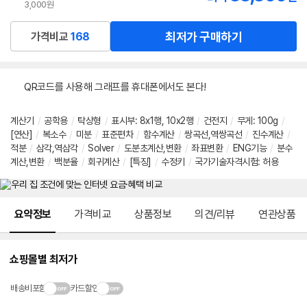
3,000원
최저가 구매하기
가격비교
168
QR코드를 사용해 그래프를 휴대폰에서도 본다!
계산기
/
공학용
/
탁상형
/
표시부
:
8x1행
,
10x2행
/
건전지
/
무게
:
100g
/
[연산]
/
복소수
/
미분
/
표준편차
/
함수계산
/
쌍곡선,역쌍곡선
/
진수계산
/
적분
/
삼각,역삼각
/
Solver
/
도분초계산,변환
/
좌표변환
/
ENG기능
/
분수
계산,변환
/
백분율
/
회귀계산
/
[특징]
/
수정키
/
국가기술자격시험
:
허용
메뉴 네비게이션
요약정보
가격비교
상품정보
의견/리뷰
연관상품
쇼핑몰별 최저가
배송비포함
카드할인