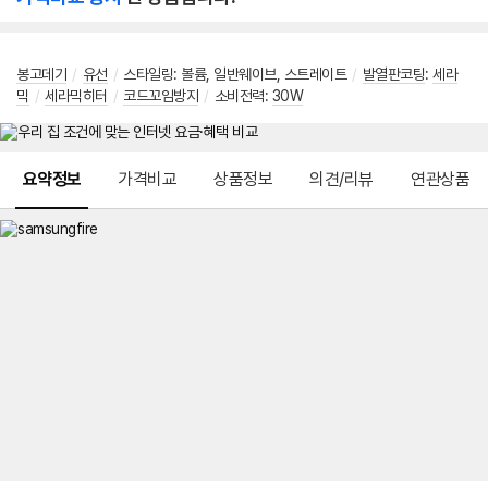
봉고데기
/
유선
/
스타일링: 볼륨, 일반웨이브, 스트레이트
/
발열판코팅
:
세라
믹
/
세라믹히터
/
코드꼬임방지
/
소비전력:
30W
메뉴 네비게이션
요약정보
가격비교
상품정보
의견/리뷰
연관상품