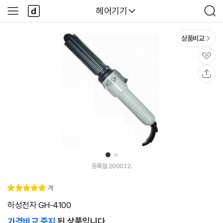
본문 바로가기
다
다나와
헤어기기
사
검
나
이
색
와
드
메
메
상품비교
인
뉴
관
심
공
유
1
2
등록월 2000.12.
리
개
별
5.
뷰
점
0
하성전자 GH-4100
가격비교 중지
된 상품입니다.