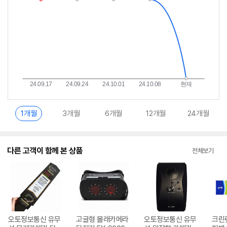
1개월
3개월
6개월
12개월
24개월
다른 고객이 함께 본 상품
전체보기
오토정보통신 유무
고글형 몰래카메라
오토정보통신 유무
크린