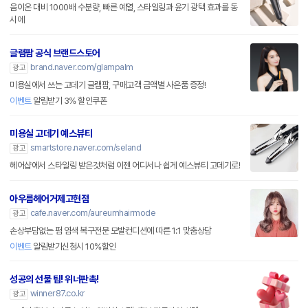
음이온 대비 1000배 수분량, 빠른 예열, 스타일링과 윤기 광택 효과를 동
시에
글램팜 공식 브랜드스토어
brand.naver.com/glampalm
광고
미용실에서 쓰는 고데기 글램팜, 구매고객 금액별 사은품 증정!
이벤트
알림받기 3% 할인쿠폰
미용실 고데기 예스뷰티
smartstore.naver.com/seland
광고
헤어샵에서 스타일링 받은것처럼 이젠 어디서나 쉽게 예스뷰티 고데기로!
아우름헤어거제고현점
cafe.naver.com/aureumhairmode
광고
손상부담없는 펌 염색 복구전문 모발컨디션에 따른 1:1 맞춤상담
이벤트
알림받기신청시 10%할인
성공의 선물 팁! 위너판촉!
winner87.co.kr
광고