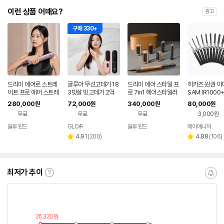
이런 상품 어때요?
광고
구매 330+
드리미 에어로 스트레
글루아 무선고데기 18
드리미 에어 스타일 프
히카즈 원권 아
이트 프로 에어 스트레
3빗살 빗고데기 2억
로 7in1 헤어스타일러
SAM IR100
이트너 헤어 매직 고데
플라즈마 헤어 브러쉬
드라이기 봉고데기 볼
꼬리빗
280,000
72,000
340,000
80,000
원
원
원
원
기
스타일러 매직기 휴대
륨 웨이브 스타일링
무료
무료
무료
3,000원
용
블루 윈드
GLOiR
블루 윈드
헤어매니져
네이버
네이버
네이버
네
페이
페이
페이
페
리
리
4.91
(
200
)
4.88
(
106
)
별
별
뷰
뷰
점
점
수
수
최저가 추이
최
알
저
림
가
받
추
는
이
중
란?