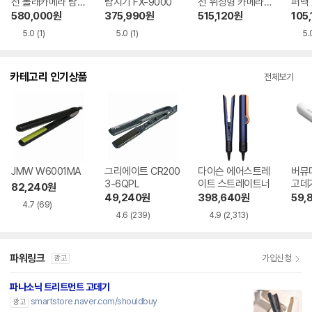
선 몰래카메라 탐지
탐지기 FX-9000
선 위장형 카메라
퍼백 
기 FX-special 90
탐지기 GH-4000
(대)
580,000
원
375,990
원
515,120
원
105,
00
0매)
5.0
(1)
5.0
(1)
5.
카테고리 인기상품
전체보기
JMW W6001MA
그리에이트 CR200
다이슨 에어스트레
버뮤
3-6QPL
이트 스트레이트너
82,240
원
49,240
원
398,640
원
59,
4.7
(69)
4.6
(239)
4.9
(2,313)
파워링크
가입신청
광고
파나소닉 트리트먼트 고데기
smartstore.naver.com/shouldbuy
광고