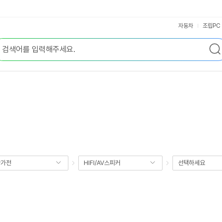
자동차
조립PC
향가전
HIFI/AV스피커
선택하세요