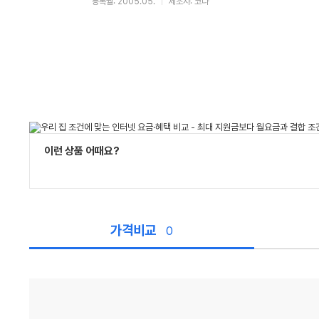
등록월: 2005.05.
제조사: 코다
이런 상품 어때요?
가격비교
0
가
격
비
교