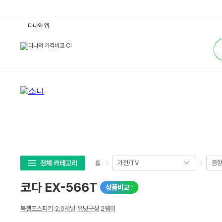
코
다나와 앱
다
E
통
X
합
-
검
5
색
6
6
T
:
다
나
와
가
격
비
교
전체 카테고리
가전/TV
음
홈
코다 EX-566T
상품비교
상
북셸프스피커
/
2.0채널
/
유닛구성
:
2웨이
세
스