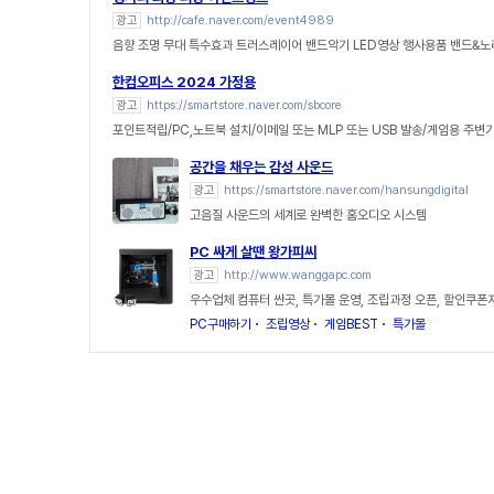
광고
http://cafe.naver.com/event4989
음향 조명 무대 특수효과 트러스레이어 밴드악기 LED영상 행사용품 밴드&
한컴오피스 2024 가정용
광고
https://smartstore.naver.com/sbcore
포인트적립/PC,노트북 설치/이메일 또는 MLP 또는 USB 발송/게임용 주변
공간을 채우는 감성 사운드
광고
https://smartstore.naver.com/hansungdigital
고음질 사운드의 세계로 완벽한 홈오디오 시스템
PC 싸게 살땐 왕가피씨
광고
http://www.wanggapc.com
우수업체 컴퓨터 싼곳, 특가몰 운영, 조립과정 오픈, 할인쿠폰
PC구매하기
조립영상
게임BEST
특가몰