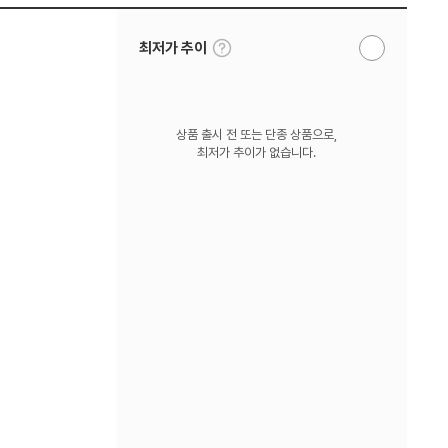
툴
최저가 추이
알
팁
림
보
받
기
기
상품 출시 전 또는 단종 상품으로,
최저가 추이가 없습니다.