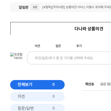
알림판
[※필독][주의사항] 상품의견 서비스 이용시 유의해 주세요
알림
잦은 오류, PC속도 잡자! PC안정화 위해 이건 꼭!
알림
다나와 상품의견
의견
질문
후기
전체보기
최신순
공감 많
0
의견
0
질문/답변
0