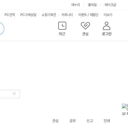
에누리
몰테일
메이크샵
서
PC견적
PC구매상담
쇼핑기획전
커뮤니티
이벤트
/
체험단
더보기
비
검
색
최근
관심
로그인
스
관심
공유
신고
인쇄