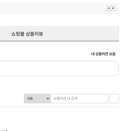
이
다
전
음
보
보
기
기
쇼핑몰 상품리뷰
내 상품의견 모음