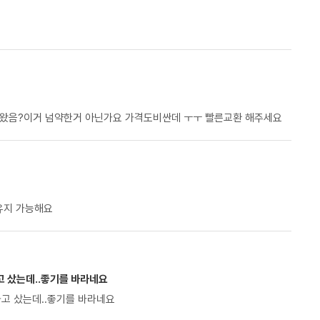
아 ~~ㅜㅜ언박싱하다가 뚜껑걸이 깨져왔어 파편이 떨어져있길래 설마해서 검수했더니 깨져왔음?이거 넘약한거 아닌가요 가격도비싼데 ㅜㅜ 빨른교환 해주세요
유지 가능해요
고 샀는데..좋기를 바라네요
 성능을 파악하기가 힘드네요.크게 기대하고 샀는데..좋기를 바라네요