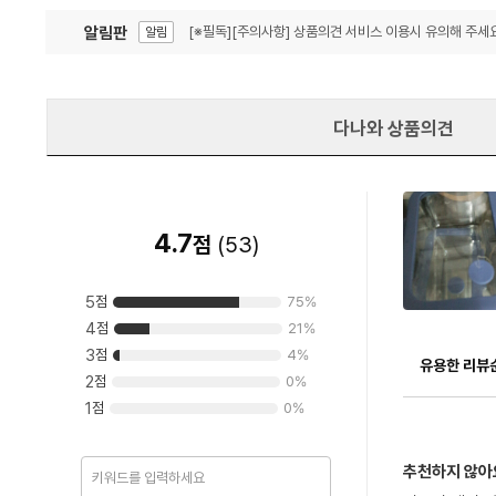
알림판
[※필독][주의사항] 상품의견 서비스 이용시 유의해 주세요
알림
잦은 오류, PC속도 잡자! PC안정화 위해 이건 꼭!
알림
다나와 상품의견
4.7
점
(
53
)
5
점
75
%
4
점
21
%
3
점
4
%
유용한 리뷰
2
점
0
%
1
점
0
%
추천하지 않아