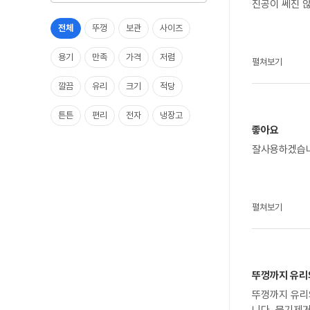
진공이 쎄진 
전체
뚜껑
보관
사이즈
용기
만족
가격
저렴
펼쳐보기
깔끔
유리
크기
적당
튼튼
편리
전자
냉장고
좋아요
디자인
잘사용하겠습
펼쳐보기
뚜껑까지 유리
뚜껑까지 유리