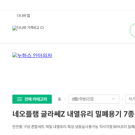
네
다나와 앱
오
플
통
램
합
글
검
라
색
쎄
Z
내
열
유
리
밀
폐
용
기
7
종
+
전
용
전체 카테고리
생활/주방/건강
식기
홈
진
공
펌
네오플램 글라쎄Z 내열유리 밀폐용기 7종
프
:
다
상
나
반찬통
/
구성
:
혼합세트
/
재질
:
내열유리
/
특징
:
냉동실사용가능
,
직사각형
,
BPA프리
,
밀폐
세
와
가
스