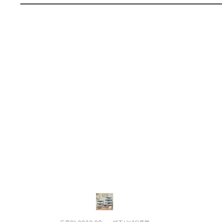
격
펙
비
교