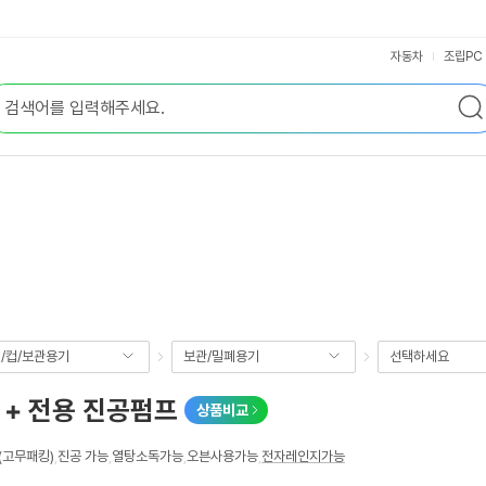
자동차
조립PC
/컵/보관용기
보관/밀폐용기
선택하세요
 + 전용 진공펌프
상품비교
(고무패킹)
,
진공 가능
,
열탕소독가능
,
오븐사용가능
,
전자레인지가능