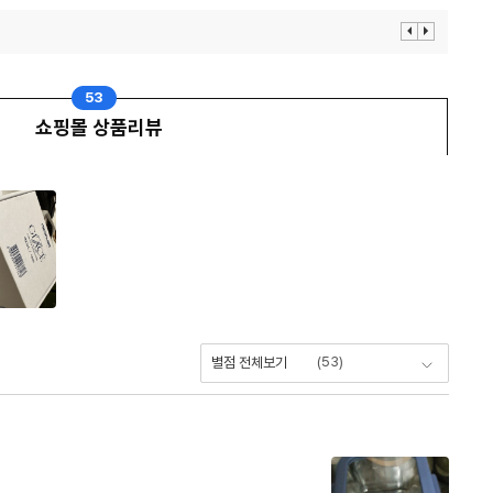
이
다
전
음
보
보
기
기
53
쇼핑몰 상품리뷰
(
53
)
별점 전체보기