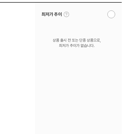
툴
최저가 추이
알
팁
림
보
받
기
기
상품 출시 전 또는 단종 상품으로,
최저가 추이가 없습니다.