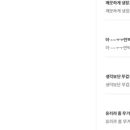
깨끗하게 냉장
아 ~~ㅜㅜ언
생각보단 무겁진
생각보단 무겁
유리라 좀 무