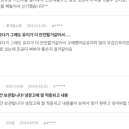
거용으로 키친타올 깔아주고 진공해놓으면 엄청 싱싱하게 며칠 먹을수 있어요.
공을 해놓아서 신기했습니다^^
롯데홈쇼핑
2023.12.20.
jh****
다가 그래도 유리가 더 안전할거같아서.....
하다가 그래도 유리가 더 안전할거같아서 구매했어요유리라 많이 무겁긴하지
로 샀는데 조금더 써봐야 좋은지 알거같아요
SSG.COM
2024.02.21.
s*****
간 보관됩니다! 냉장고에 잘 적층되고 내용
간 보관됩니다! 냉장고에 잘 적층되고 내용물이 보여서 찾기 편하고 잊어버릴 일
GS샵
2024.01.16.
pa****