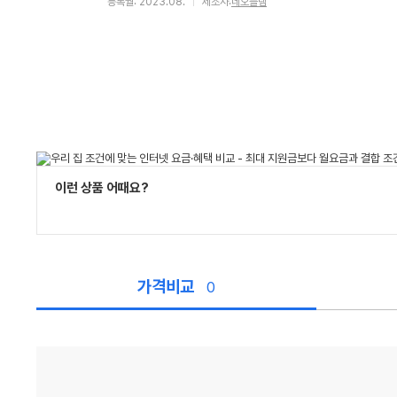
등록월: 2023.08.
제조사:
네오플램
이런 상품 어때요?
가격비교
0
가
격
비
교