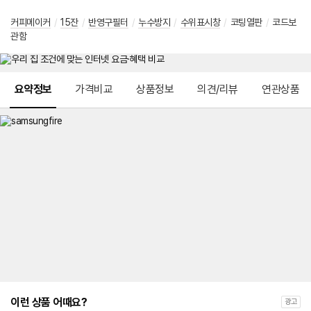
커피메이커
/
15잔
/
반영구필터
/
누수방지
/
수위표시창
/
코팅열판
/
코드보
관함
메뉴 네비게이션
요약정보
가격비교
상품정보
의견/리뷰
연관상품
이런 상품 어때요?
광고