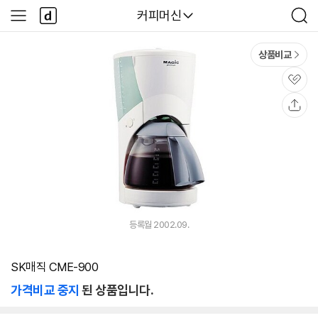
본문 바로가기
다
다나와
커피머신
사
검
나
이
색
와
드
메
메
상품비교
인
뉴
관
심
공
유
등록월 2002.09.
SK매직 CME-900
가격비교 중지
된 상품입니다.