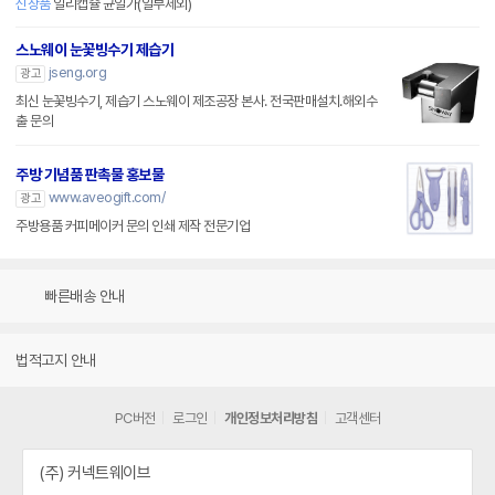
신상품
일리캡슐 균일가(일부제외)
스노웨이 눈꽃빙수기 제습기
jseng.org
광고
최신 눈꽃빙수기, 제습기 스노웨이 제조공장 본사. 전국판매설치.해외수
출 문의
주방 기념품 판촉물 홍보물
www.aveogift.com/
광고
주방용품 커피메이커 문의 인쇄 제작 전문기업
빠른배송 안내
법적고지 안내
PC버전
로그인
개인정보처리방침
고객센터
(주) 커넥트웨이브