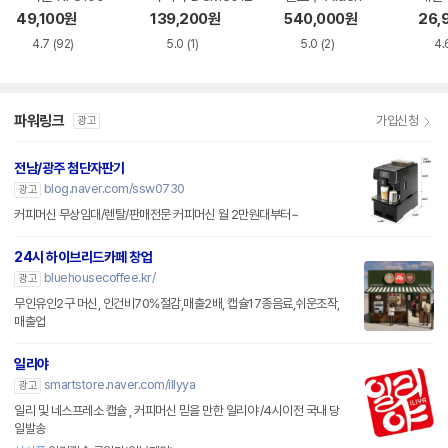
49,100
원
139,200
원
540,000
원
26,
4.7
(92)
5.0
(1)
5.0
(2)
4.
파워링크
가입신청
광고
전남/광주 첨단자판기
blog.naver.com/ssw0730
광고
커피머신 무상임대/렌탈/판매전문 커피머신 월 2만원대부터~
24시 하이브리드카페 창업
bluehousecoffee.kr/
광고
무인유인2구 머신, 인건비70%절감,매출2배, 캡슐17종음료,쉬운조작,
매출업
일리야
smartstore.naver.com/illyya
광고
일리 및 네스프레소 캡슐 , 커피머신 믿을 만한 일리야 /4시이전 국내 당
일발송