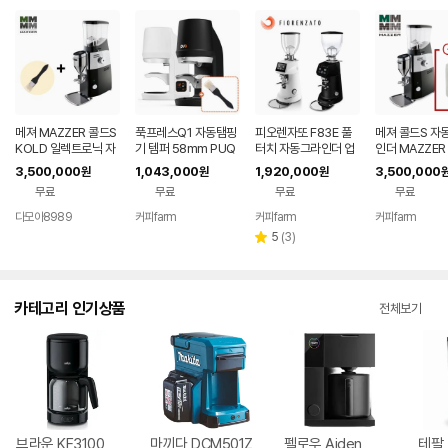
메져 MAZZER 콜드S
푹프레스Q1 자동탬핑
피오렌자또 F83E 풀
메져 콜드S 자
KOLD 일렉트로닉 자
기 템퍼 58mm PUQ
터치 자동그라인더 업
인더 MAZZER
동그라인더 (최신형)
소용 전자동 83mm
S 코니컬칼날 
3,500,000
1,043,000
1,920,000
3,500,000
원
원
원
(+그라인더클리
무료
무료
무료
무료
다모아8989
커피farm
커피farm
커피farm
네이버
네이버
네이버
네이
페이
페이
페이
페이
리
5
(
3
)
별
뷰
점
수
카테고리 인기상품
전체보기
브라운 KF3100
마끼다 DCM501Z
펠로우 Aiden
테팔 