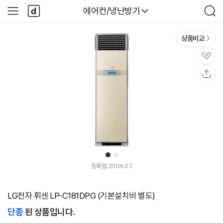
본문 바로가기
다
다나와
에어컨/냉난방기
사
검
나
이
색
와
드
메
메
상품비교
인
뉴
관
심
공
유
1
2
등록월 2004.07.
LG전자 휘센 LP-C181DPG (기본설치비 별도)
단종
된 상품입니다.