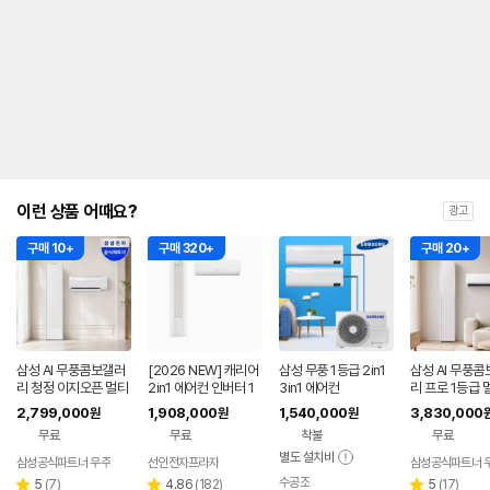
안
내
를
나
타
내
는
표
입
니
다.
이런 상품 어때요?
광고
구매 10+
구매 320+
구매 20+
삼성 AI 무풍콤보갤러
[2026 NEW] 캐리어
삼성 무풍 1등급 2in1
삼성 AI 무풍콤
리 청정 이지오픈 멀티
2in1 에어컨 인버터 1
3in1 에어컨
리 프로 1등급 
형 에어컨 AF80F17D
등급 멀티형 wifi 17평
에어컨 AF90H
2,799,000
1,908,000
1,540,000
3,830,000
원
원
원
22WRS 기본설치포
+6평 투인원 전국 설
8ERS 기본설
무료
무료
착불
무료
함
치비포함
별도 설치비
삼성공식파트너 우주
선인전자프라자
삼성공식파트너 
수공조
리
리
네이버
리
5
(
7
)
4.86
(
182
)
5
(
17
)