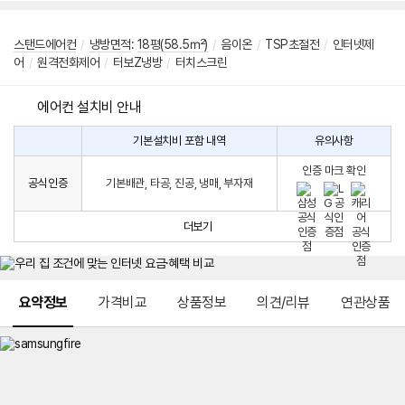
스탠드에어컨
/
냉방면적
:
18평(58.5㎡)
/
음이온
/
TSP초절전
/
인터넷제
어
/
원격전화제어
/
터보Z냉방
/
터치스크린
에어컨 설치비 안내
기본설치비 포함 내역
유의사항
에
에
어
인증 마크 확인
컨
어
공식인증
기본배관, 타공, 진공, 냉매, 부자재
설
컨
치
구
비
매
더보기
시
발
생
되
메뉴 네비게이션
는
요약정보
가격비교
상품정보
의견/리뷰
연관상품
설
치
비
에
대
한