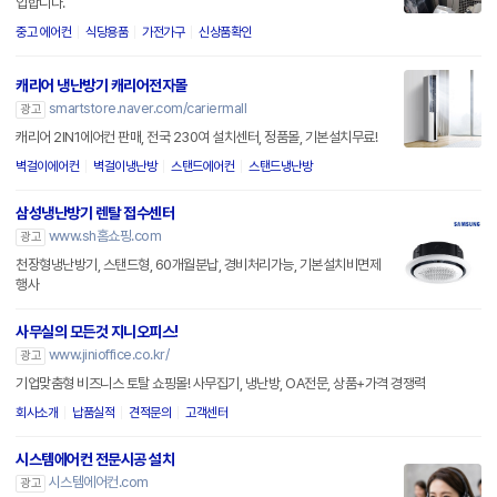
입합니다.
중고 에어컨
식당용품
가전가구
신상품확인
캐리어 냉난방기 캐리어전자몰
smartstore.naver.com/cariermall
광고
캐리어 2IN1에어컨 판매, 전국 230여 설치센터, 정품몰, 기본설치무료!
벽걸이에어컨
벽걸이냉난방
스탠드에어컨
스탠드냉난방
삼성냉난방기 렌탈 접수센터
www.sh홈쇼핑.com
광고
천장형냉난방기, 스탠드형, 60개월분납, 경비처리가능, 기본설치비면제
행사
사무실의 모든것 지니오피스!
www.jinioffice.co.kr/
광고
기업맞춤형 비즈니스 토탈 쇼핑몰! 사무집기, 냉난방, OA전문, 상품+가격 경쟁력
회사소개
납품실적
견적문의
고객센터
시스템에어컨 전문시공 설치
시스템에어컨.com
광고