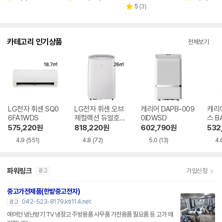
별
별
별
페이
뷰
뷰
리
뷰
5
(
3
)
점
점
점
별
수
수
뷰
수
점
수
카테고리 인기상품
전체보기
LG전자 휘센 SQ0
LG전자 휘센 오브
캐리어 DAPB-009
캐리
6FA1WDS
제컬렉션 듀얼호스
0IDWSD
스 B
PQ08FDWBS
WS
575,220
원
818,220
원
602,790
원
532
4.9
(551)
4.8
(72)
5.0
(13)
4.
파워링크
가입신청
광고
중고가전제품(한밭중고전자)
042-523-8179.kti114.net
광고
에어컨 냉난방기 TV 냉장고 주방용품 사무품 가전용품 필요품 등 고가 매